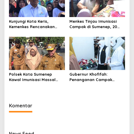
Kunjungi Kota Keris,
Menkes Tinjau Imunisasi
Kemenkes Rencanakan
Campak di Sumenep, 20
Bangun Laboratorium di
Anak Meninggal Dunia
Pulau Madura
Polsek Kota Sumenep
Gubernur Khofifah:
Kawal Imunisasi Massal
Penanganan Campak
Dalam Pencegahan Kasus
Harus Terpadu dan
Campak
Terintegrasi
Komentar
News Feed