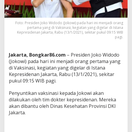
d
e
n
J
Foto: Presiden Joko Widodo (Jokowi) pada hari ini menjadi orang
o
pertama yang di Vaksinasi, kegiatan yang digelar di Istana
k
Kepresidenan Jakarta, Rabu (13/1/2021), sekitar pukul 09:15 WIB
o
pagi.
w
i
M
Jakarta, Bongkar86.com
– Presiden Joko Widodo
e
n
(Jokowi) pada hari ini menjadi orang pertama yang
e
di Vaksinasi, kegiatan yang digelar di Istana
r
Kepresidenan Jakarta, Rabu (13/1/2021), sekitar
i
pukul 09:15 WIB pagi.
m
a
V
Penyuntikan vaksinasi kepada Jokowi akan
a
dilakukan oleh tim dokter kepresidenan. Mereka
k
akan dibantu oleh Dinas Kesehatan Provinsi DKI
s
Jakarta.
i
n
P
e