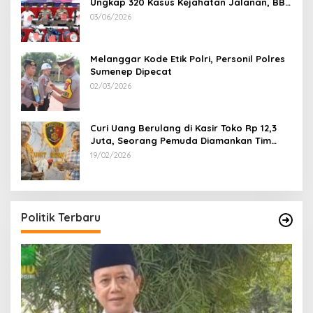
Ungkap 320 Kasus Kejahatan Jalanan, BB
100 Sepeda Motor dan 12 Mobil Diamankan
03/06/2026
Melanggar Kode Etik Polri, Personil Polres
Sumenep Dipecat
02/03/2026
Curi Uang Berulang di Kasir Toko Rp 12,3
Juta, Seorang Pemuda Diamankan Tim
Reskrim Polsek Lenteng Sumenep
19/02/2026
Politik Terbaru