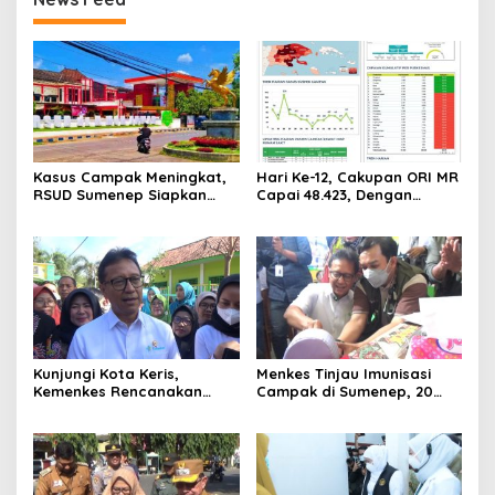
Kasus Campak Meningkat,
Hari Ke-12, Cakupan ORI MR
RSUD Sumenep Siapkan
Capai 48.423, Dengan
Ruang Isolasi, Balita
Cakupan 65,5 persen
dengan Imunisasi Tak
Lengkap Jadi Prioritas
Kunjungi Kota Keris,
Menkes Tinjau Imunisasi
Kemenkes Rencanakan
Campak di Sumenep, 20
Bangun Laboratorium di
Anak Meninggal Dunia
Pulau Madura