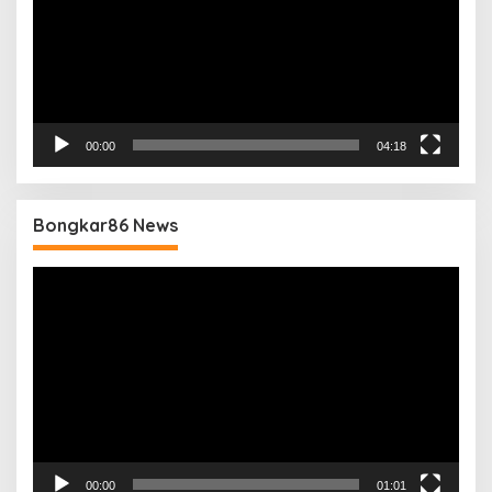
00:00
04:18
Bongkar86 News
Pemutar
Video
00:00
01:01