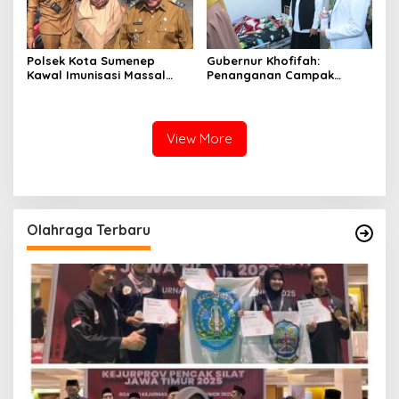
Polsek Kota Sumenep
Gubernur Khofifah:
Kawal Imunisasi Massal
Penanganan Campak
Dalam Pencegahan Kasus
Harus Terpadu dan
Campak
Terintegrasi
View More
Olahraga Terbaru