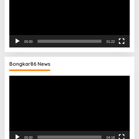
00:00
01:22
Bongkar86 News
Pemutar
Video
00:00
04:18