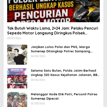
Tak Butuh Waktu Lama, 2×24 Jam: Pelaku Pencuri
Sepeda Motor Langsung Diringkus Polsek
Lenteng di Wilayah Manding
09/07/2026
Janjikan Lolos Polisi dan PNS, Warga
Sumenep Ditangkap Polres Sampang,
Korban Rugi Rp 600 juta
04/06/2026
Selama Satu Bulan, Polda Jatim Berhasil
Ungkap 320 Kasus Kejahatan Jalanan, BB
100 Sepeda Motor dan 12 Mobil Diamankan
03/06/2026
Melanggar Kode Etik Polri, Personil Polres
Sumenep Dipecat
02/03/2026