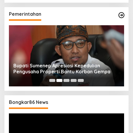
Pemerintahan
Bupati Sumenep Apresiasi Kepedulian
N
Pengusaha Properti Bantu Korban Gempa
S
B
Bongkar86 News
Pemutar
Video