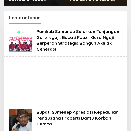
Polresta Sumenep
Amankan 62 Unit
Amankan 17 Botol Arak
Sepeda Motor
Bali, Penjual Diringkus
Pemerintahan
Pemkab Sumenep Salurkan Tunjangan
Guru Ngaji, Bupati Fauzi: Guru Ngaji
Berperan Strategis Bangun Akhlak
Generasi
Bupati Sumenep Apresiasi Kepedulian
Pengusaha Properti Bantu Korban
Gempa