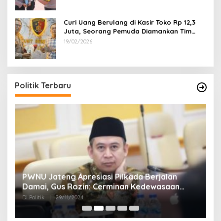
Curi Uang Berulang di Kasir Toko Rp 12,3
Juta, Seorang Pemuda Diamankan Tim
Reskrim Polsek Lenteng Sumenep
19/02/2026
Politik Terbaru
24
PWNU Jateng Apresiasi Pilkada Berjalan
B
Damai, Gus Rozin: Cerminan Kedewasaan
K
Politik Masyarakat
Di Politik
|
29/11/2024
Di 