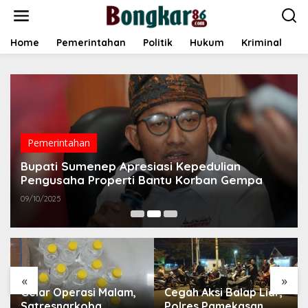
L
e
w
a
Home
Pemerintahan
Politik
Hukum
Kriminal
E
t
i
k
e
k
o
n
t
Pemerintahan
e
Bupati Sumenep Apresiasi Kepedulian
n
Pengusaha Properti Bantu Korban Gempa
09/10/2025
«
»
Gelar Operasi Malam,
Cegah Aksi Balap Liar,
Satresnarkoba
Polres Pamekasan