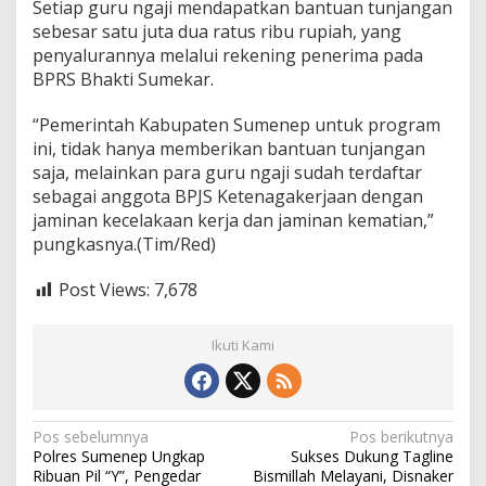
Setiap guru ngaji mendapatkan bantuan tunjangan
sebesar satu juta dua ratus ribu rupiah, yang
penyalurannya melalui rekening penerima pada
BPRS Bhakti Sumekar.
“Pemerintah Kabupaten Sumenep untuk program
ini, tidak hanya memberikan bantuan tunjangan
saja, melainkan para guru ngaji sudah terdaftar
sebagai anggota BPJS Ketenagakerjaan dengan
jaminan kecelakaan kerja dan jaminan kematian,”
pungkasnya.(Tim/Red)
Post Views:
7,678
Ikuti Kami
N
Pos sebelumnya
Pos berikutnya
Polres Sumenep Ungkap
Sukses Dukung Tagline
a
Ribuan Pil “Y”, Pengedar
Bismillah Melayani, Disnaker