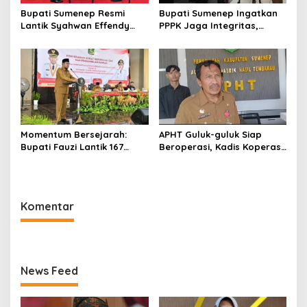
Bupati Sumenep Resmi
Bupati Sumenep Ingatkan
Lantik Syahwan Effendy
PPPK Jaga Integritas,
Sebagai PJ Sekda
Jangan Terjerat
Perselingkuhan dan Judi
Online
Momentum Bersejarah:
APHT Guluk-guluk Siap
Bupati Fauzi Lantik 167
Beroperasi, Kadis Koperasi
PPPK, Titip Pesan Integritas
Sumenep: 11 PR Nunggu Uji
Tar dan Nikotin
Komentar
News Feed