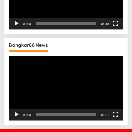
00:00
04:18
Bongkar86 News
Pemutar
Video
00:00
01:01