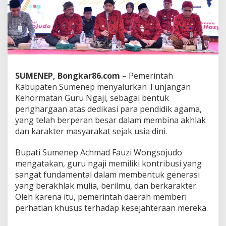
k
a
n
T
u
n
j
a
SUMENEP, Bongkar86.com
– Pemerintah
n
Kabupaten Sumenep menyalurkan Tunjangan
g
a
Kehormatan Guru Ngaji, sebagai bentuk
n
penghargaan atas dedikasi para pendidik agama,
G
yang telah berperan besar dalam membina akhlak
u
dan karakter masyarakat sejak usia dini.
r
u
N
Bupati Sumenep Achmad Fauzi Wongsojudo
g
mengatakan, guru ngaji memiliki kontribusi yang
a
sangat fundamental dalam membentuk generasi
j
yang berakhlak mulia, berilmu, dan berkarakter.
i
,
Oleh karena itu, pemerintah daerah memberi
B
perhatian khusus terhadap kesejahteraan mereka.
u
p