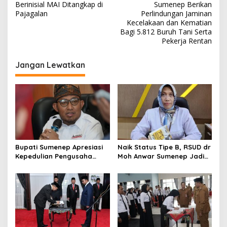
v
Berinisial MAI Ditangkap di
Sumenep Berikan
Pajagalan
Perlindungan Jaminan
i
Kecelakaan dan Kematian
Bagi 5.812 Buruh Tani Serta
g
Pekerja Rentan
a
s
Jangan Lewatkan
i
p
o
s
Bupati Sumenep Apresiasi
Naik Status Tipe B, RSUD dr
Kepedulian Pengusaha
Moh Anwar Sumenep Jadi
Properti Bantu Korban
Rumah Sakit Rujukan
Gempa
Berjenjang