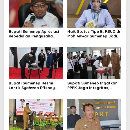
Bupati Sumenep Apresiasi
Naik Status Tipe B, RSUD dr
Kepedulian Pengusaha
Moh Anwar Sumenep Jadi
Properti Bantu Korban
Rumah Sakit Rujukan
Gempa
Berjenjang
Bupati Sumenep Resmi
Bupati Sumenep Ingatkan
Lantik Syahwan Effendy
PPPK Jaga Integritas,
Sebagai PJ Sekda
Jangan Terjerat
Perselingkuhan dan Judi
Online