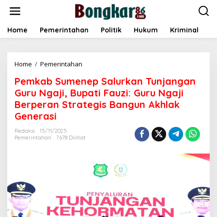
L
e
w
a
Home
Pemerintahan
Politik
Hukum
Kriminal
E
t
i
k
Home
/
Pemerintahan
P
e
e
k
Pemkab Sumenep Salurkan Tunjangan
m
o
k
n
Guru Ngaji, Bupati Fauzi: Guru Ngaji
a
t
Berperan Strategis Bangun Akhlak
b
e
Generasi
S
n
u
Redaksi
15/11/2025
m
Pemerintahan
7678 Dilihat
e
n
e
p
S
a
l
u
r