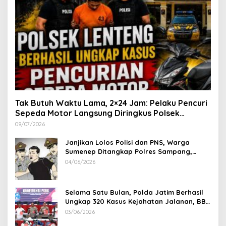
Tak Butuh Waktu Lama, 2×24 Jam: Pelaku Pencuri
Sepeda Motor Langsung Diringkus Polsek
Lenteng di Wilayah Manding
09/07/2026
Janjikan Lolos Polisi dan PNS, Warga
Sumenep Ditangkap Polres Sampang,
Korban Rugi Rp 600 juta
04/06/2026
Selama Satu Bulan, Polda Jatim Berhasil
Ungkap 320 Kasus Kejahatan Jalanan, BB
100 Sepeda Motor dan 12 Mobil Diamankan
03/06/2026