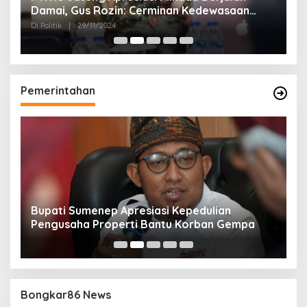
Damai, Gus Rozin: Cerminan Kedewasaan
K
Politik Masyarakat
Di Politik
|
29/11/2024
Di 
Pemerintahan
Bupati Sumenep Apresiasi Kepedulian
N
Pengusaha Properti Bantu Korban Gempa
S
B
Bongkar86 News