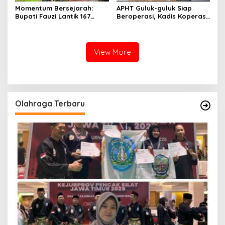
Momentum Bersejarah:
APHT Guluk-guluk Siap
Bupati Fauzi Lantik 167
Beroperasi, Kadis Koperasi
PPPK, Titip Pesan Integritas
Sumenep: 11 PR Nunggu Uji
Tar dan Nikotin
View More
Olahraga Terbaru