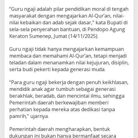
n
“Guru ngaji adalah pilar pendidikan moral di tengah
S
t
masyarakat dengan mengajarkan Al-Qur’an, nilai-
r
nilai kebaikan dan adab sejak dasar,” kata Bupati di
a
sela-sela penyerahan bantuan, di Pendopo Agung
t
Keraton Sumenep, Jumat (14/11/2025).
e
g
i
Guru ngaji tidak hanya mengajarkan kemampuan
s
membaca dan memahami Al-Qur’an, tetapi menjadi
B
teladan dalam menanamkan nilai kejujuran, disiplin,
a
serta budi pekerti kepada generasi muda.
n
g
u
“Para guru ngaji bekerja dengan penuh keikhlasan,
n
mendidik anak agar tumbuh sebagai generasi
A
berakhlak, beradab, dan mencintai ilmu, sehingga
k
Pemerintah daerah berkewajiban memberi
h
perhatian kepada mereka atas dedikasi tanpa
l
a
pamrih,” ujarnya.
k
G
Pemerintah daerah mengharapkan, bentuk
e
dukungan ini bukan hanya bermanfaat secara
n