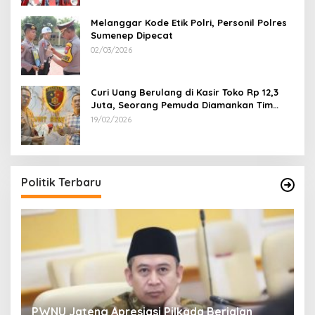
Melanggar Kode Etik Polri, Personil Polres
Sumenep Dipecat
02/03/2026
Curi Uang Berulang di Kasir Toko Rp 12,3
Juta, Seorang Pemuda Diamankan Tim
Reskrim Polsek Lenteng Sumenep
19/02/2026
Politik Terbaru
24
PWNU Jateng Apresiasi Pilkada Berjalan
B