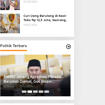
Dipecat
02/03/2026
Curi Uang Berulang di Kasir
Toko Rp 12,3 Juta, Seorang
Pemuda Diamankan Tim
19/02/2026
Reskrim Polsek Lenteng
Sumenep
Politik Terbaru
PWNU Jateng Apresiasi Pilkada
Belum Diumumka
Berjalan Damai, Gus Rozin:
Pamekasan, Pas
Cerminan Kedewasaan Politik
Deklarasi Keme
Di Politik
|
29/11/2024
Di Politik
|
27/11/2024
Masyarakat