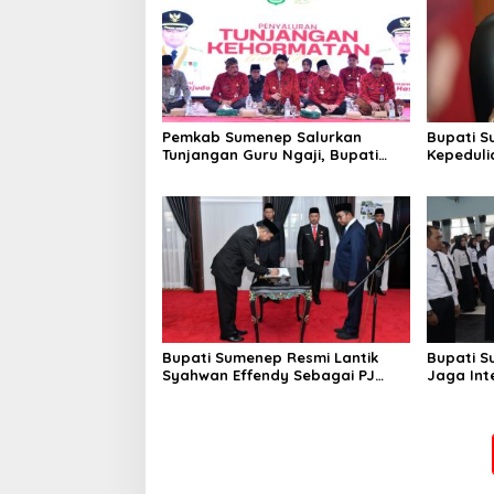
Pemkab Sumenep Salurkan
Bupati S
Tunjangan Guru Ngaji, Bupati
Kepeduli
Fauzi: Guru Ngaji Berperan
Bantu K
Strategis Bangun Akhlak
Generasi
Bupati Sumenep Resmi Lantik
Bupati S
Syahwan Effendy Sebagai PJ
Jaga Int
Sekda
Perselin