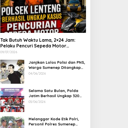
Tak Butuh Waktu Lama, 2×24 Jam:
Pelaku Pencuri Sepeda Motor
Langsung Diringkus Polsek Lenteng di
09/07/2026
Wilayah Manding
Janjikan Lolos Polisi dan PNS,
Warga Sumenep Ditangkap
Polres Sampang, Korban Rugi
04/06/2026
Rp 600 juta
Selama Satu Bulan, Polda
Jatim Berhasil Ungkap 320
Kasus Kejahatan Jalanan, BB
03/06/2026
100 Sepeda Motor dan 12
Mobil Diamankan
Melanggar Kode Etik Polri,
Personil Polres Sumenep