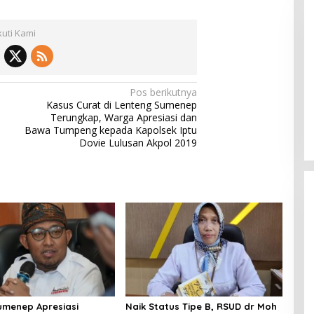
kuti Kami
Pos berikutnya
Pemkab Sumenep Salurkan
Kasus Curat di Lenteng Sumenep
Tunjangan Guru Ngaji, Bupati
Terungkap, Warga Apresiasi dan
Fauzi: Guru Ngaji Berperan
Bawa Tumpeng kepada Kapolsek Iptu
Strategis Bangun Akhlak Generasi
Dovie Lulusan Akpol 2019
umenep Apresiasi
Naik Status Tipe B, RSUD dr Moh