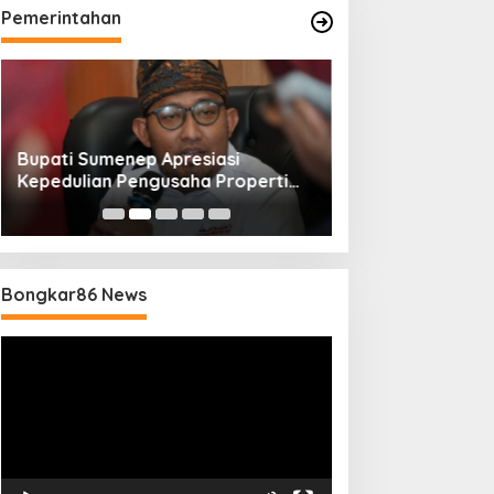
Pemerintahan
Bupati Sumenep Apresiasi
Naik Status Tipe
Kepedulian Pengusaha Properti
Anwar Sumenep J
Bantu Korban Gempa
Rujukan Berjenj
Bongkar86 News
Pemutar
Video