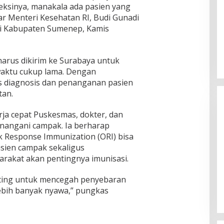
sinya, manakala ada pasien yang
ujar Menteri Kesehatan RI, Budi Gunadi
 di Kabupaten Sumenep, Kamis
harus dikirim ke Surabaya untuk
aktu cukup lama. Dengan
s diagnosis dan penanganan pasien
tan.
ja cepat Puskesmas, dokter, dan
nangani campak. Ia berharap
k Response Immunization (ORI) bisa
ien campak sekaligus
rakat akan pentingnya imunisasi.
Ketua Komisi II DPR RI: Pilkada
Serentak 2024 Berjalan Lancar
nting untuk mencegah penyebaran
dan Kondusif
Di Politik
|
29/11/2024
ebih banyak nyawa,” pungkas