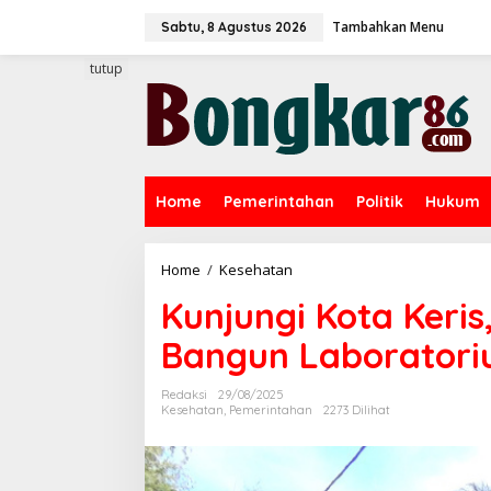
L
Tambahkan Menu
e
Sabtu, 8 Agustus 2026
w
a
tutup
t
i
k
e
k
o
Home
Pemerintahan
Politik
Hukum
n
t
e
n
Home
/
Kesehatan
K
u
Kunjungi Kota Keri
n
j
Bangun Laboratori
u
n
g
Redaksi
29/08/2025
i
Kesehatan
,
Pemerintahan
2273 Dilihat
K
o
t
a