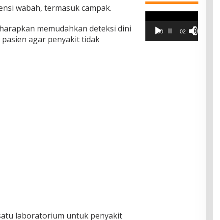
ensi wabah, termasuk campak.
Pemutar
Video
iharapkan memudahkan deteksi dini
00:00
02:42
asien agar penyakit tidak
satu laboratorium untuk penyakit