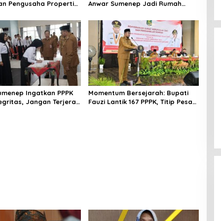
an Pengusaha Properti
Anwar Sumenep Jadi Rumah
orban Gempa
Sakit Rujukan Berjenjang
umenep Ingatkan PPPK
Momentum Bersejarah: Bupati
egritas, Jangan Terjerat
Fauzi Lantik 167 PPPK, Titip Pesan
gkuhan dan Judi Online
Integritas