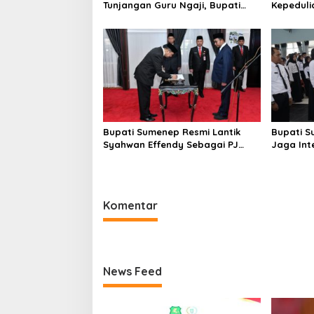
Tunjangan Guru Ngaji, Bupati
Kepeduli
Fauzi: Guru Ngaji Berperan
Bantu K
Strategis Bangun Akhlak
Generasi
Bupati Sumenep Resmi Lantik
Bupati S
Syahwan Effendy Sebagai PJ
Jaga Int
Sekda
Perselin
Komentar
News Feed