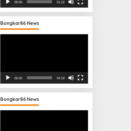
00:00
01:22
Bongkar86 News
Pemutar
Video
00:00
04:18
Bongkar86 News
Pemutar
Video