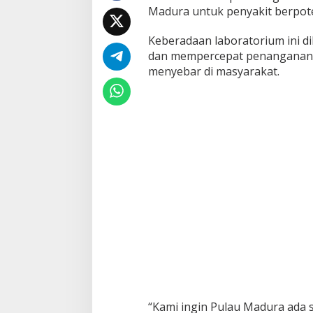
Madura untuk penyakit berpot
a
n
g
Keberadaan laboratorium ini d
u
dan mempercepat penanganan p
n
menyebar di masyarakat.
L
a
b
o
r
a
t
o
r
i
u
m
d
i
P
u
l
a
u
“Kami ingin Pulau Madura ada 