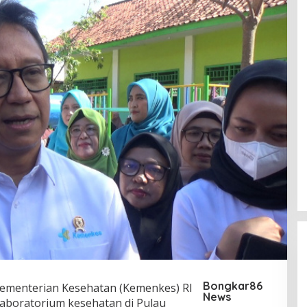
Bongkar86
ementerian Kesehatan (Kemenkes) RI
News
boratorium kesehatan di Pulau