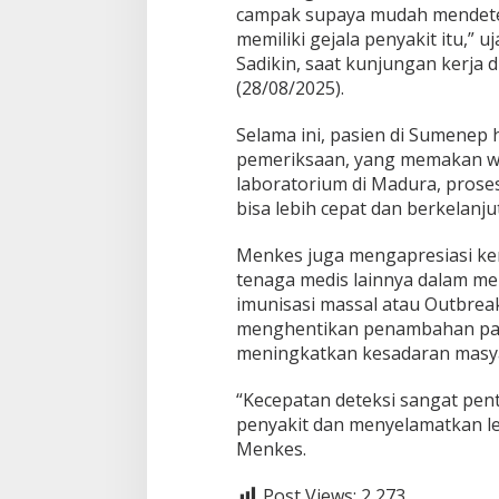
M
campak supaya mudah mendetek
a
memiliki gejala penyakit itu,” 
d
u
Sadikin, saat kunjungan kerja
r
(28/08/2025).
a
Selama ini, pasien di Sumenep 
pemeriksaan, yang memakan w
laboratorium di Madura, prose
bisa lebih cepat dan berkelanju
Menkes juga mengapresiasi ker
tenaga medis lainnya dalam me
imunisasi massal atau Outbrea
menghentikan penambahan pas
meningkatkan kesadaran masya
“Kecepatan deteksi sangat pe
penyakit dan menyelamatkan l
Menkes.
Post Views:
2,273