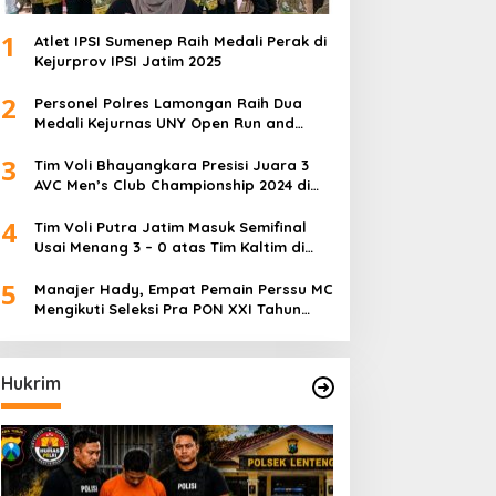
1
Atlet IPSI Sumenep Raih Medali Perak di
Kejurprov IPSI Jatim 2025
2
Personel Polres Lamongan Raih Dua
Medali Kejurnas UNY Open Run and
Jump Competition
3
Tim Voli Bhayangkara Presisi Juara 3
AVC Men’s Club Championship 2024 di
Iran
4
Tim Voli Putra Jatim Masuk Semifinal
Usai Menang 3 – 0 atas Tim Kaltim di
PON XXI Sumut
5
Manajer Hady, Empat Pemain Perssu MC
Mengikuti Seleksi Pra PON XXI Tahun
2024
Hukrim