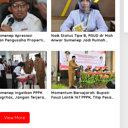
umenep Apresiasi
Naik Status Tipe B, RSUD dr Moh
an Pengusaha Properti
Anwar Sumenep Jadi Rumah
orban Gempa
Sakit Rujukan Berjenjang
umenep Ingatkan PPPK
Momentum Bersejarah: Bupati
egritas, Jangan Terjerat
Fauzi Lantik 167 PPPK, Titip Pesan
gkuhan dan Judi Online
Integritas
View More