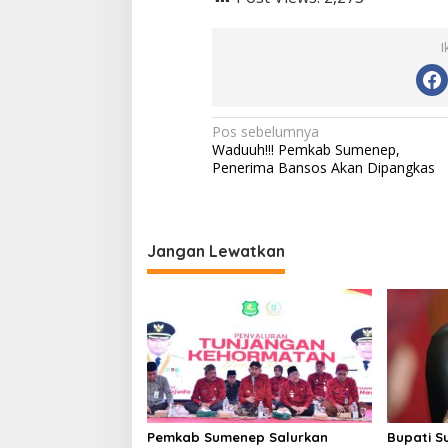
I
N
Pos sebelumnya
Waduuh!!! Pemkab Sumenep,
a
Penerima Bansos Akan Dipangkas
v
i
g
Jangan Lewatkan
a
s
i
p
o
s
Pemkab Sumenep Salurkan
Bupati S