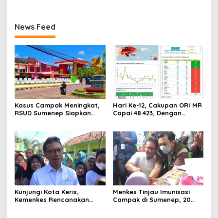
News Feed
Kasus Campak Meningkat,
Hari Ke-12, Cakupan ORI MR
RSUD Sumenep Siapkan
Capai 48.423, Dengan
Ruang Isolasi, Balita
Cakupan 65,5 persen
dengan Imunisasi Tak
Lengkap Jadi Prioritas
Kunjungi Kota Keris,
Menkes Tinjau Imunisasi
Kemenkes Rencanakan
Campak di Sumenep, 20
Bangun Laboratorium di
Anak Meninggal Dunia
Pulau Madura