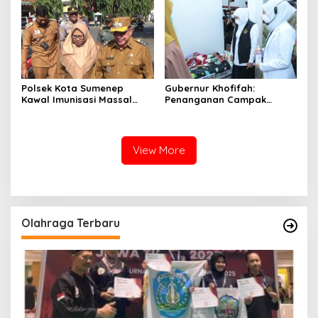
Polsek Kota Sumenep
Gubernur Khofifah:
Kawal Imunisasi Massal
Penanganan Campak
Dalam Pencegahan Kasus
Harus Terpadu dan
Campak
Terintegrasi
View More
Olahraga Terbaru