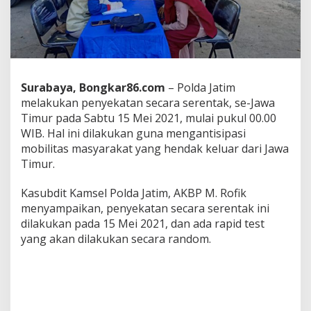
y
e
k
a
t
a
n
Surabaya, Bongkar86.com
– Polda Jatim
S
melakukan penyekatan secara serentak, se-Jawa
e
Timur pada Sabtu 15 Mei 2021, mulai pukul 00.00
r
e
WIB. Hal ini dilakukan guna mengantisipasi
n
mobilitas masyarakat yang hendak keluar dari Jawa
t
Timur.
a
k
Kasubdit Kamsel Polda Jatim, AKBP M. Rofik
D
a
menyampaikan, penyekatan secara serentak ini
n
dilakukan pada 15 Mei 2021, dan ada rapid test
R
yang akan dilakukan secara random.
a
p
i
d
T
e