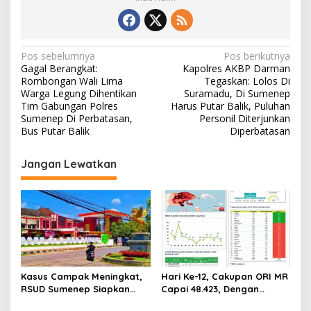
N
Pos sebelumnya
Pos berikutnya
Gagal Berangkat:
Kapolres AKBP Darman
a
Rombongan Wali Lima
Tegaskan: Lolos Di
v
Warga Legung Dihentikan
Suramadu, Di Sumenep
Tim Gabungan Polres
Harus Putar Balik, Puluhan
i
Sumenep Di Perbatasan,
Personil Diterjunkan
Bus Putar Balik
Diperbatasan
g
a
Jangan Lewatkan
s
i
p
o
s
Kasus Campak Meningkat,
Hari Ke-12, Cakupan ORI MR
RSUD Sumenep Siapkan
Capai 48.423, Dengan
Ruang Isolasi, Balita
Cakupan 65,5 persen