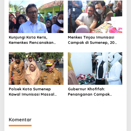
dengan Imunisasi Tak
Lengkap Jadi Prioritas
Kunjungi Kota Keris,
Menkes Tinjau Imunisasi
Kemenkes Rencanakan
Campak di Sumenep, 20
Bangun Laboratorium di
Anak Meninggal Dunia
Pulau Madura
Polsek Kota Sumenep
Gubernur Khofifah:
Kawal Imunisasi Massal
Penanganan Campak
Dalam Pencegahan Kasus
Harus Terpadu dan
Campak
Terintegrasi
Komentar