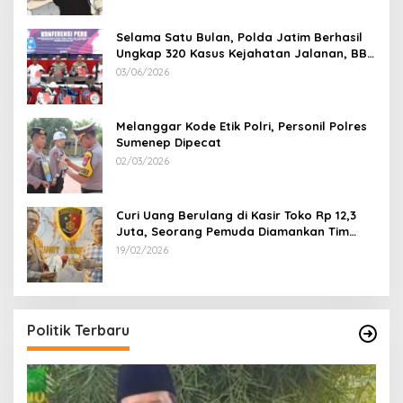
Selama Satu Bulan, Polda Jatim Berhasil
Ungkap 320 Kasus Kejahatan Jalanan, BB
100 Sepeda Motor dan 12 Mobil Diamankan
03/06/2026
Melanggar Kode Etik Polri, Personil Polres
Sumenep Dipecat
02/03/2026
Curi Uang Berulang di Kasir Toko Rp 12,3
Juta, Seorang Pemuda Diamankan Tim
Reskrim Polsek Lenteng Sumenep
19/02/2026
Politik Terbaru