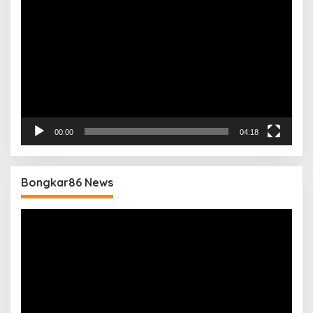
Video
00:00
04:18
Bongkar86 News
Pemutar
Video