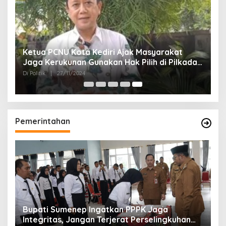
Ketua PCNU Kota Kediri Ajak Masyarakat
Jaga Kerukunan Gunakan Hak Pilih di Pilkada
2024
Di Politik
|
27/11/2024
Pemerintahan
Bupati Sumenep Ingatkan PPPK Jaga
Integritas, Jangan Terjerat Perselingkuhan