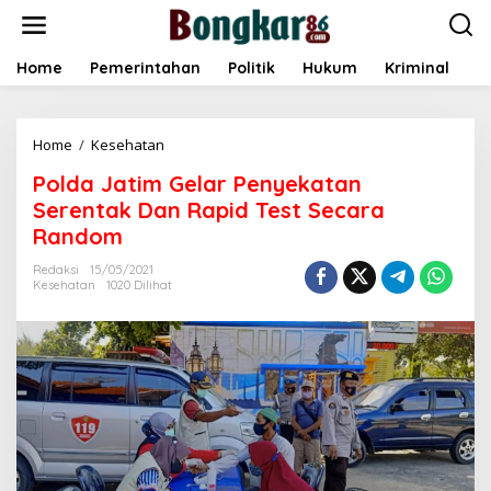
L
e
w
a
Home
Pemerintahan
Politik
Hukum
Kriminal
E
t
i
k
Home
/
Kesehatan
P
e
o
k
Polda Jatim Gelar Penyekatan
l
o
d
n
Serentak Dan Rapid Test Secara
a
t
Random
J
e
a
n
Redaksi
15/05/2021
t
Kesehatan
1020 Dilihat
i
m
G
e
l
a
r
P
e
n