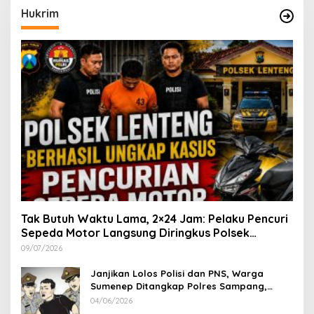
Hukrim
Tak Butuh Waktu Lama, 2×24 Jam: Pelaku Pencuri
Sepeda Motor Langsung Diringkus Polsek
Lenteng di Wilayah Manding
09/07/2026
Janjikan Lolos Polisi dan PNS, Warga
Sumenep Ditangkap Polres Sampang,
Korban Rugi Rp 600 juta
04/06/2026