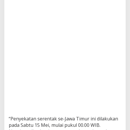
s
t
S
e
c
a
r
a
R
a
n
d
o
m
“Penyekatan serentak se-Jawa Timur ini dilakukan
pada Sabtu 15 Mei, mulai pukul 00.00 WIB.