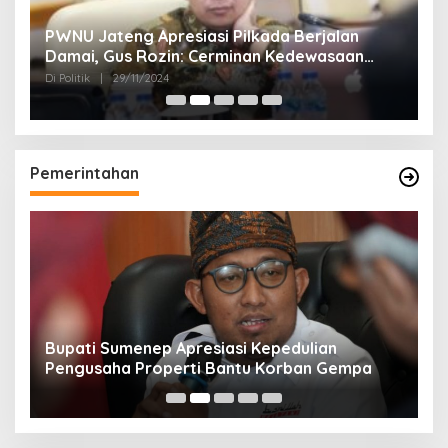
24
PWNU Jateng Apresiasi Pilkada Berjalan
B
Damai, Gus Rozin: Cerminan Kedewasaan
K
Politik Masyarakat
Di Politik
|
29/11/2024
Di 
Pemerintahan
Bupati Sumenep Apresiasi Kepedulian
N
Pengusaha Properti Bantu Korban Gempa
S
B