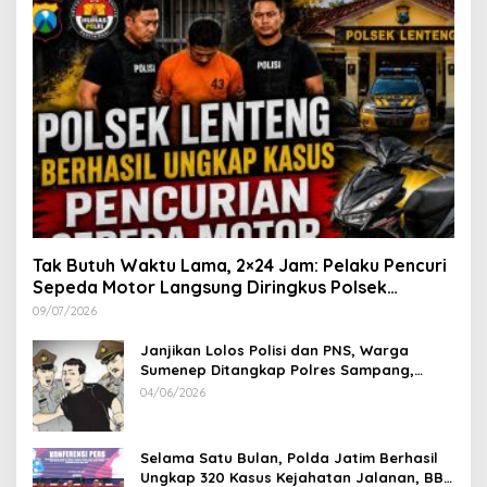
Tak Butuh Waktu Lama, 2×24 Jam: Pelaku Pencuri
Sepeda Motor Langsung Diringkus Polsek
Lenteng di Wilayah Manding
09/07/2026
Janjikan Lolos Polisi dan PNS, Warga
Sumenep Ditangkap Polres Sampang,
Korban Rugi Rp 600 juta
04/06/2026
Selama Satu Bulan, Polda Jatim Berhasil
Ungkap 320 Kasus Kejahatan Jalanan, BB