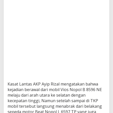
a
n
T
e
w
a
s
D
i
T
K
P
D
a
n
D
u
a
Kasat Lantas AKP Ayip Rizal mengatakan bahwa
K
o
kejadian berawal dari mobil Vios Nopol B 8596 NE
r
melaju dari arah utara ke selatan dengan
b
kecepatan tinggi, Namun setelah sampai di TKP
a
mobil tersebut langsung menabrak dari belakang
n
sepeda motor Beat Nopol L 6597 TP yang juga
L