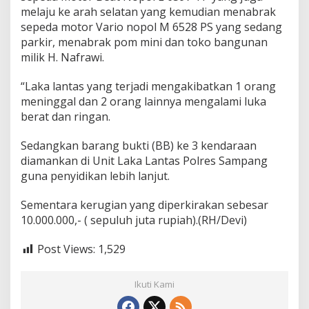
a
melaju ke arah selatan yang kemudian menabrak
i
sepeda motor Vario nopol M 6528 PS yang sedang
n
parkir, menabrak pom mini dan toko bangunan
n
milik H. Nafrawi.
y
a
L
“Laka lantas yang terjadi mengakibatkan 1 orang
u
meninggal dan 2 orang lainnya mengalami luka
k
berat dan ringan.
a
B
Sedangkan barang bukti (BB) ke 3 kendaraan
e
r
diamankan di Unit Laka Lantas Polres Sampang
a
guna penyidikan lebih lanjut.
t
Sementara kerugian yang diperkirakan sebesar
10.000.000,- ( sepuluh juta rupiah).(RH/Devi)
Post Views:
1,529
Ikuti Kami