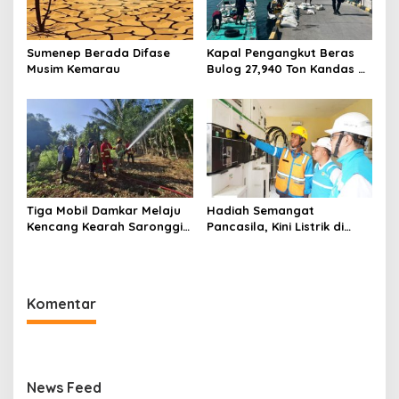
Sumenep Berada Difase
Kapal Pengangkut Beras
Musim Kemarau
Bulog 27,940 Ton Kandas di
Perairan Pulau Raas
Sumenep
Tiga Mobil Damkar Melaju
Hadiah Semangat
Kencang Kearah Saronggi,
Pancasila, Kini Listrik di
Pohon Bambu Terbakar di
Pulau Gili Raja Menyala
Desa Kebundadap Timur
Selama 12 Jam
Komentar
News Feed