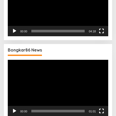
00:00
04:18
Bongkar86 News
Pemutar
Video
00:00
01:01