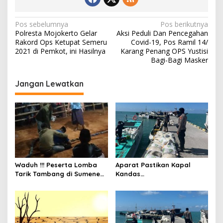
N
Pos sebelumnya
Pos berikutnya
Polresta Mojokerto Gelar
Aksi Peduli Dan Pencegahan
a
Rakord Ops Ketupat Semeru
Covid-19, Pos Ramil 14/
v
2021 di Pemkot, ini Hasilnya
Karang Penang OPS Yustisi
Bagi-Bagi Masker
i
g
Jangan Lewatkan
a
s
i
p
o
s
Waduh !!! Peserta Lomba
Aparat Pastikan Kapal
Tarik Tambang di Sumenep
Kandas
Tewas Saat Bertarung
Bermuatan Beras Bulog
Aman dan Tak Ada Korban
Jiwa