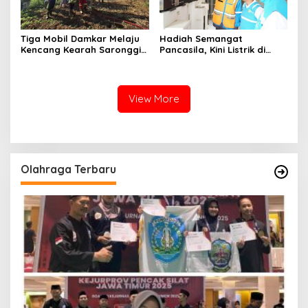
Tiga Mobil Damkar Melaju
Hadiah Semangat
Kencang Kearah Saronggi,
Pancasila, Kini Listrik di
Pohon Bambu Terbakar di
Pulau Gili Raja Menyala
Desa Kebundadap Timur
Selama 12 Jam
View More
Olahraga Terbaru