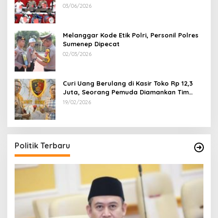
100 Sepeda Motor dan 12 Mobil Diamankan
03/06/2026
Melanggar Kode Etik Polri, Personil Polres
Sumenep Dipecat
02/03/2026
Curi Uang Berulang di Kasir Toko Rp 12,3
Juta, Seorang Pemuda Diamankan Tim
Reskrim Polsek Lenteng Sumenep
19/02/2026
Politik Terbaru