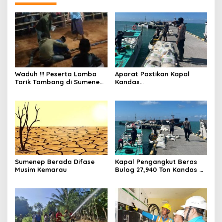
Waduh !!! Peserta Lomba
Aparat Pastikan Kapal
Tarik Tambang di Sumenep
Kandas
Tewas Saat Bertarung
Bermuatan Beras Bulog
Aman dan Tak Ada Korban
Jiwa
Sumenep Berada Difase
Kapal Pengangkut Beras
Musim Kemarau
Bulog 27,940 Ton Kandas di
Perairan Pulau Raas
Sumenep