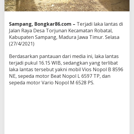
a
T
o
r
Sampang, Bongkar86.com –
Terjadi laka lantas di
j
u
Jalan Raya Desa Torjunan Kecamatan Robatal,
n
Kabupaten Sampang, Madura Jawa Timur. Selasa
a
(27/4/2021)
n
S
Berdasarkan pantauan dari media ini, laka lantas
a
m
terjadi pukul 16.15 WIB, sedangkan yang terlibat
p
laka lantas tersebut yakni mobil Vios Nopol B 8596
a
NE, sepeda motor Beat Nopol L 6597 TP, dan
n
sepeda motor Vario Nopol M 6528 PS.
g
,
S
a
t
u
K
o
r
b