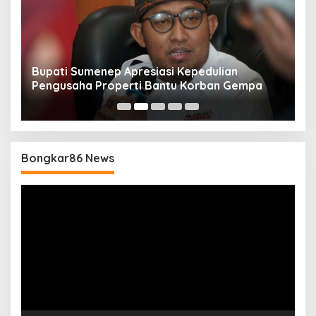
Bupati Sumenep Apresiasi Kepedulian
N
Pengusaha Properti Bantu Korban Gempa
S
B
Bongkar86 News
Pemutar
Video