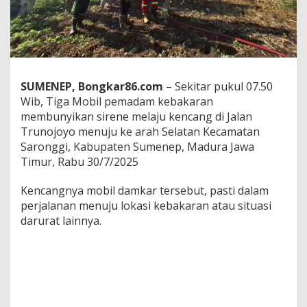
a
j
u
K
e
n
c
SUMENEP, Bongkar86.com
– Sekitar pukul 07.50
a
Wib, Tiga Mobil pemadam kebakaran
n
membunyikan sirene melaju kencang di Jalan
g
K
Trunojoyo menuju ke arah Selatan Kecamatan
e
Saronggi, Kabupaten Sumenep, Madura Jawa
a
Timur, Rabu 30/7/2025
r
a
Kencangnya mobil damkar tersebut, pasti dalam
h
S
perjalanan menuju lokasi kebakaran atau situasi
a
darurat lainnya.
r
o
n
g
g
i
,