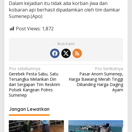
Dalam kejadian itu tidak ada korban jiwa dan
kobaran api berhasil dipadamkan oleh tim damkar
Sumenep.(Apo)
Post Views:
1,872
Ikuti Kami
N
Pos sebelumnya
Pos berikutnya
Gerebek Pesta Sabu, Satu
Pasar Anom Sumenep,
a
Tersangka Melarikan Diri
Harga Bawang Merah Tinggi
v
dari Sergapan Tim Reskrim
Dibanding Harga Daging
Polsek Kangean Polres
Ayam
i
Sumenep
g
Jangan Lewatkan
a
s
i