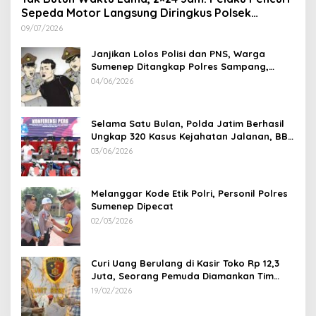
Sepeda Motor Langsung Diringkus Polsek
Lenteng di Wilayah Manding
09/07/2026
Janjikan Lolos Polisi dan PNS, Warga
Sumenep Ditangkap Polres Sampang,
Korban Rugi Rp 600 juta
04/06/2026
Selama Satu Bulan, Polda Jatim Berhasil
Ungkap 320 Kasus Kejahatan Jalanan, BB
100 Sepeda Motor dan 12 Mobil Diamankan
03/06/2026
Melanggar Kode Etik Polri, Personil Polres
Sumenep Dipecat
02/03/2026
Curi Uang Berulang di Kasir Toko Rp 12,3
Juta, Seorang Pemuda Diamankan Tim
Reskrim Polsek Lenteng Sumenep
19/02/2026