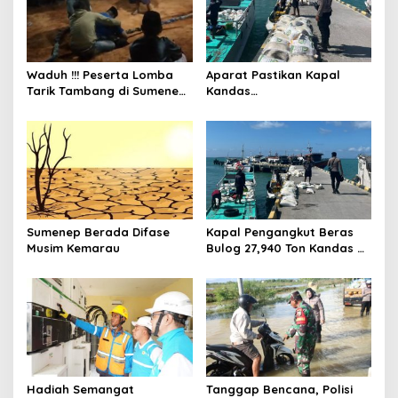
p
o
s
Waduh !!! Peserta Lomba
Aparat Pastikan Kapal
Tarik Tambang di Sumenep
Kandas
Tewas Saat Bertarung
Bermuatan Beras Bulog
Aman dan Tak Ada Korban
Jiwa
Sumenep Berada Difase
Kapal Pengangkut Beras
Musim Kemarau
Bulog 27,940 Ton Kandas di
Perairan Pulau Raas
Sumenep
Hadiah Semangat
Tanggap Bencana, Polisi