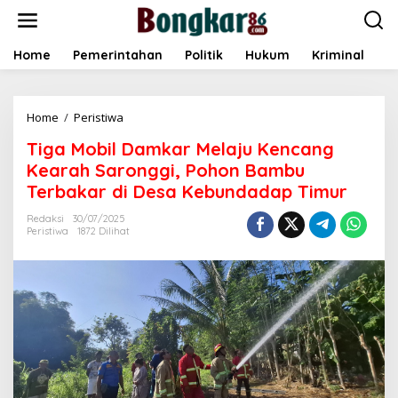
L
e
w
a
Home
Pemerintahan
Politik
Hukum
Kriminal
E
t
i
k
Home
/
Peristiwa
T
e
i
k
Tiga Mobil Damkar Melaju Kencang
g
o
a
n
Kearah Saronggi, Pohon Bambu
M
t
Terbakar di Desa Kebundadap Timur
o
e
b
n
Redaksi
30/07/2025
i
Peristiwa
1872 Dilihat
l
D
a
m
k
a
r
M
e
l