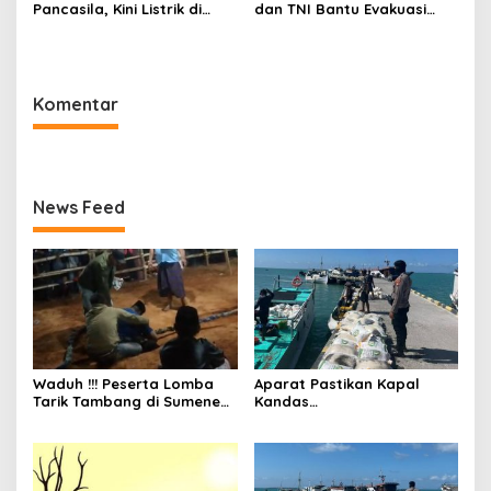
Pancasila, Kini Listrik di
dan TNI Bantu Evakuasi
Pulau Gili Raja Menyala
Warga Terdampak Banjir di
Selama 12 Jam
Sumenep
Komentar
News Feed
Waduh !!! Peserta Lomba
Aparat Pastikan Kapal
Tarik Tambang di Sumenep
Kandas
Tewas Saat Bertarung
Bermuatan Beras Bulog
Aman dan Tak Ada Korban
Jiwa