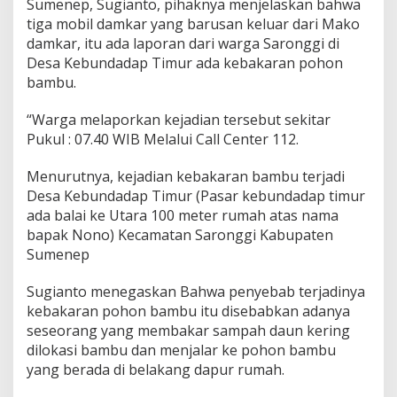
Sumenep, Sugianto, pihaknya menjelaskan bahwa
e
tiga mobil damkar yang barusan keluar dari Mako
b
damkar, itu ada laporan dari warga Saronggi di
u
n
Desa Kebundadap Timur ada kebakaran pohon
d
bambu.
a
d
“Warga melaporkan kejadian tersebut sekitar
a
Pukul : 07.40 WIB Melalui Call Center 112.
p
T
i
Menurutnya, kejadian kebakaran bambu terjadi
m
Desa Kebundadap Timur (Pasar kebundadap timur
u
ada balai ke Utara 100 meter rumah atas nama
r
bapak Nono) Kecamatan Saronggi Kabupaten
Sumenep
Sugianto menegaskan Bahwa penyebab terjadinya
kebakaran pohon bambu itu disebabkan adanya
seseorang yang membakar sampah daun kering
dilokasi bambu dan menjalar ke pohon bambu
yang berada di belakang dapur rumah.