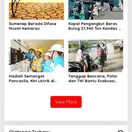
Sumenep Berada Difase
Kapal Pengangkut Beras
Musim Kemarau
Bulog 27,940 Ton Kandas di
Perairan Pulau Raas
Sumenep
Hadiah Semangat
Tanggap Bencana, Polisi
Pancasila, Kini Listrik di
dan TNI Bantu Evakuasi
Pulau Gili Raja Menyala
Warga Terdampak Banjir di
Selama 12 Jam
Sumenep
View More
Olahraga Terbaru