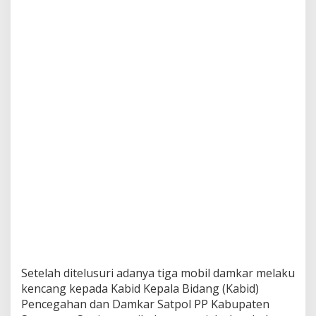
P
o
h
o
n
B
a
m
b
u
T
e
r
b
a
k
a
r
d
i
D
Setelah ditelusuri adanya tiga mobil damkar melaku
e
s
kencang kepada Kabid Kepala Bidang (Kabid)
a
Pencegahan dan Damkar Satpol PP Kabupaten
K