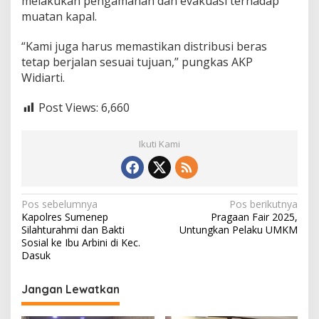
melakukan pengamanan dan evakuasi terhadap
muatan kapal.
“Kami juga harus memastikan distribusi beras
tetap berjalan sesuai tujuan,” pungkas AKP
Widiarti.
Post Views:
6,660
Ikuti Kami
N
Pos sebelumnya
Pos berikutnya
Kapolres Sumenep
Pragaan Fair 2025,
a
Silahturahmi dan Bakti
Untungkan Pelaku UMKM
v
Sosial ke Ibu Arbini di Kec.
Dasuk
i
g
Jangan Lewatkan
a