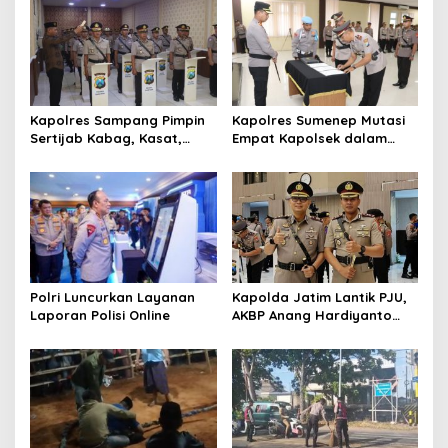
s
i
p
o
s
Kapolres Sampang Pimpin
Kapolres Sumenep Mutasi
Sertijab Kabag, Kasat,
Empat Kapolsek dalam
hingga 6 Kapolsek Jajaran
Penyegaran Kinerja
Polri Luncurkan Layanan
Kapolda Jatim Lantik PJU,
Laporan Polisi Online
AKBP Anang Hardiyanto
Jabat Kapolres Sumenep