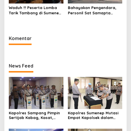
Waduh !!! Peserta Lomba
Bahayakan Pengendara,
Tarik Tambang di Sumenep
Personil Sat Samapta
Tewas Saat Bertarung
Polres Sumenep Bersihkan
Ceceran oli di Jalan Pabian
Komentar
News Feed
Kapolres Sampang Pimpin
Kapolres Sumenep Mutasi
Sertijab Kabag, Kasat,
Empat Kapolsek dalam
hingga 6 Kapolsek Jajaran
Penyegaran Kinerja