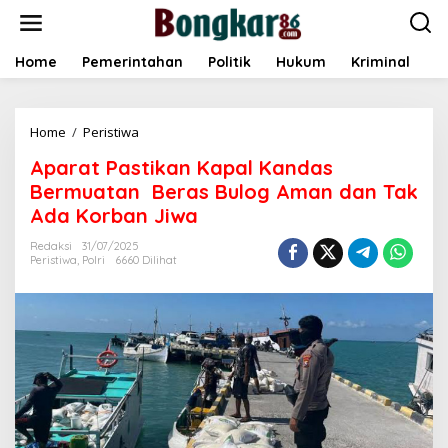
L
e
w
a
Home
Pemerintahan
Politik
Hukum
Kriminal
E
t
i
k
Home
/
Peristiwa
A
e
p
k
Aparat Pastikan Kapal Kandas
a
o
r
n
Bermuatan Beras Bulog Aman dan Tak
a
t
Ada Korban Jiwa
t
e
P
n
Redaksi
31/07/2025
a
Peristiwa
,
Polri
6660 Dilihat
s
t
i
k
a
n
K
a
p
a