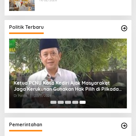
Politik Terbaru
Ketua PCNU Kota Kediri Ajak Masyarakat
Jaga Kerukunan Gunakan Hak Pilih di Pilkada
2024
Di Politik
|
27/11/2024
Pemerintahan