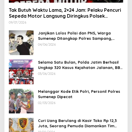
Tak Butuh Waktu Lama, 2×24 Jam: Pelaku Pencuri
Sepeda Motor Langsung Diringkus Polsek
Lenteng di Wilayah Manding
09/07/2026
Janjikan Lolos Polisi dan PNS, Warga
Sumenep Ditangkap Polres Sampang,
Korban Rugi Rp 600 juta
04/06/2026
Selama Satu Bulan, Polda Jatim Berhasil
Ungkap 320 Kasus Kejahatan Jalanan, BB
100 Sepeda Motor dan 12 Mobil Diamankan
03/06/2026
Melanggar Kode Etik Polri, Personil Polres
Sumenep Dipecat
02/03/2026
Curi Uang Berulang di Kasir Toko Rp 12,3
Juta, Seorang Pemuda Diamankan Tim
Reskrim Polsek Lenteng Sumenep
19/02/2026