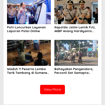
Polri Luncurkan Layanan
Kapolda Jatim Lantik PJU,
Laporan Polisi Online
AKBP Anang Hardiyanto
Jabat Kapolres Sumenep
Waduh !!! Peserta Lomba
Bahayakan Pengendara,
Tarik Tambang di Sumenep
Personil Sat Samapta
Tewas Saat Bertarung
Polres Sumenep Bersihkan
Ceceran oli di Jalan Pabian
View More