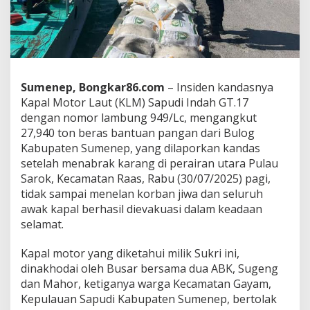
l
K
a
n
d
a
s
Sumenep, Bongkar86.com
– Insiden kandasnya
B
Kapal Motor Laut (KLM) Sapudi Indah GT.17
e
dengan nomor lambung 949/Lc, mengangkut
r
m
27,940 ton beras bantuan pangan dari Bulog
u
Kabupaten Sumenep, yang dilaporkan kandas
a
setelah menabrak karang di perairan utara Pulau
t
Sarok, Kecamatan Raas, Rabu (30/07/2025) pagi,
a
tidak sampai menelan korban jiwa dan seluruh
n
awak kapal berhasil dievakuasi dalam keadaan
selamat.
B
e
Kapal motor yang diketahui milik Sukri ini,
r
dinakhodai oleh Busar bersama dua ABK, Sugeng
a
s
dan Mahor, ketiganya warga Kecamatan Gayam,
Kepulauan Sapudi Kabupaten Sumenep, bertolak
B