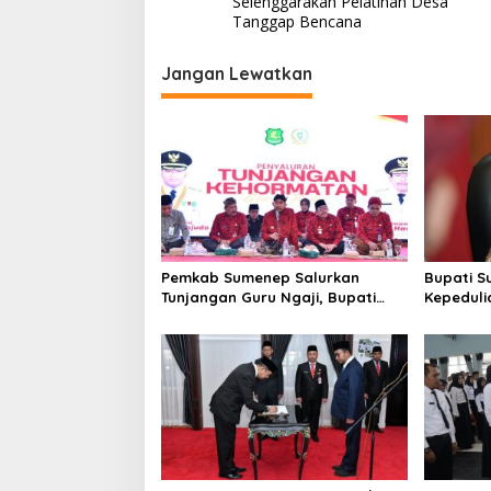
Selenggarakan Pelatihan Desa
v
Tanggap Bencana
i
Jangan Lewatkan
g
a
s
i
p
o
s
Pemkab Sumenep Salurkan
Bupati S
Tunjangan Guru Ngaji, Bupati
Kepeduli
Fauzi: Guru Ngaji Berperan
Bantu K
Strategis Bangun Akhlak
Generasi