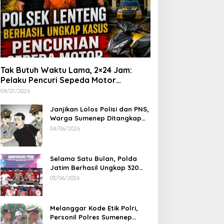
Tak Butuh Waktu Lama, 2×24 Jam:
Pelaku Pencuri Sepeda Motor
Langsung Diringkus Polsek Lenteng di
09/07/2026
Wilayah Manding
Janjikan Lolos Polisi dan PNS,
Warga Sumenep Ditangkap
Polres Sampang, Korban Rugi
04/06/2026
Rp 600 juta
Selama Satu Bulan, Polda
Jatim Berhasil Ungkap 320
Kasus Kejahatan Jalanan, BB
03/06/2026
100 Sepeda Motor dan 12
Mobil Diamankan
Melanggar Kode Etik Polri,
Personil Polres Sumenep