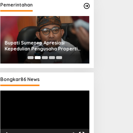
Pemerintahan
Bupati Sumenep Apresiasi
Naik Status Tipe
Kepedulian Pengusaha Properti
Anwar Sumenep J
Bantu Korban Gempa
Rujukan Berjenj
Bongkar86 News
Pemutar
Video