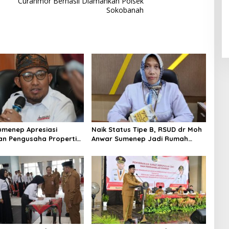
Curanmor Berhasil Diamankan Polsek
Sokobanah
umenep Apresiasi
Naik Status Tipe B, RSUD dr Moh
an Pengusaha Properti
Anwar Sumenep Jadi Rumah
orban Gempa
Sakit Rujukan Berjenjang