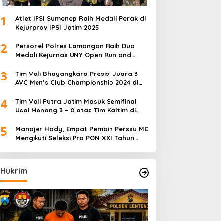
1
Atlet IPSI Sumenep Raih Medali Perak di
Kejurprov IPSI Jatim 2025
2
Personel Polres Lamongan Raih Dua
Medali Kejurnas UNY Open Run and
Jump Competition
3
Tim Voli Bhayangkara Presisi Juara 3
AVC Men’s Club Championship 2024 di
Iran
4
Tim Voli Putra Jatim Masuk Semifinal
Usai Menang 3 – 0 atas Tim Kaltim di
PON XXI Sumut
5
Manajer Hady, Empat Pemain Perssu MC
Mengikuti Seleksi Pra PON XXI Tahun
2024
Hukrim