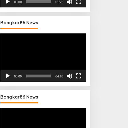
00:00
01:22
Bongkar86 News
Pemutar
Video
00:00
04:18
Bongkar86 News
Pemutar
Video