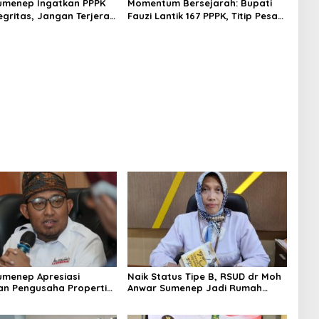
umenep Ingatkan PPPK
Momentum Bersejarah: Bupati
egritas, Jangan Terjerat
Fauzi Lantik 167 PPPK, Titip Pesan
gkuhan dan Judi Online
Integritas
umenep Apresiasi
Naik Status Tipe B, RSUD dr Moh
an Pengusaha Properti
Anwar Sumenep Jadi Rumah
orban Gempa
Sakit Rujukan Berjenjang