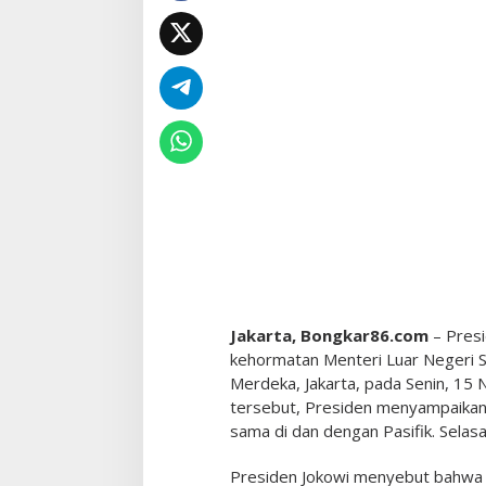
i
d
e
n
H
a
d
i
a
h
k
a
n
T
a
s
N
Jakarta, Bongkar86.com
– Pres
o
kehormatan Menteri Luar Negeri S
k
Merdeka, Jakarta, pada Senin, 1
e
tersebut, Presiden menyampaikan 
n
P
sama di dan dengan Pasifik. Selas
a
p
Presiden Jokowi menyebut bahwa S