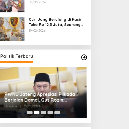
Dipecat
02/03/2026
Curi Uang Berulang di Kasir
Toko Rp 12,3 Juta, Seorang
Pemuda Diamankan Tim
19/02/2026
Reskrim Polsek Lenteng
Sumenep
Politik Terbaru
PWNU Jateng Apresiasi Pilkada
Belum Diumumka
Berjalan Damai, Gus Rozin:
Pamekasan, Pas
Cerminan Kedewasaan Politik
Deklarasi Keme
Di Politik
|
29/11/2024
Di Politik
|
27/11/2024
Masyarakat