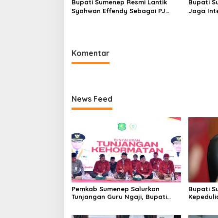
Bupati Sumenep Resmi Lantik
Bupati S
Syahwan Effendy Sebagai PJ
Jaga Int
Sekda
Perselin
Komentar
News Feed
Pemkab Sumenep Salurkan
Bupati S
Tunjangan Guru Ngaji, Bupati
Kepeduli
Fauzi: Guru Ngaji Berperan
Bantu K
Strategis Bangun Akhlak