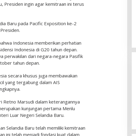
tu, Presiden ingin agar kemitraan ini terus
dia Baru pada Pacific Exposition ke-2
r Presiden.
bahwa Indonesia memberikan perhatian
idensi Indonesia di G20 tahun depan.
 perwakilan dari negara-negara Pasifik
tober tahun depan.
esia secara khusus juga membawakan
cil yang tergabung dalam AIS
ungkapnya.
Ketua Komisi II DPR RI: Pilkada
ri Retno Marsudi dalam keterangannya
Serentak 2024 Berjalan Lancar
merupakan kunjungan pertama Menlu
dan Kondusif
Di Politik
|
29/11/2024
teri Luar Negeri Selandia Baru.
n Selandia Baru telah memiliki kemitraan
n ini telah menjadi fondasi kuat dalam