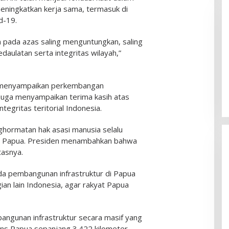
eningkatkan kerja sama, termasuk di
d-19.
n pada azas saling menguntungkan, saling
aulatan serta integritas wilayah,”
Pemkab Sumenep Salurkan
Tunjangan Guru Ngaji, Bupati
 menyampaikan perkembangan
Fauzi: Guru Ngaji Berperan
juga menyampaikan terima kasih atas
Strategis Bangun Akhlak Generasi
tegritas teritorial Indonesia.
ormatan hak asasi manusia selalu
di Papua. Presiden menambahkan bahwa
tasnya.
da pembangunan infrastruktur di Papua
an lain Indonesia, agar rakyat Papua
ngunan infrastruktur secara masif yang
Trans Papua sepanjang 3.422 kilometer,