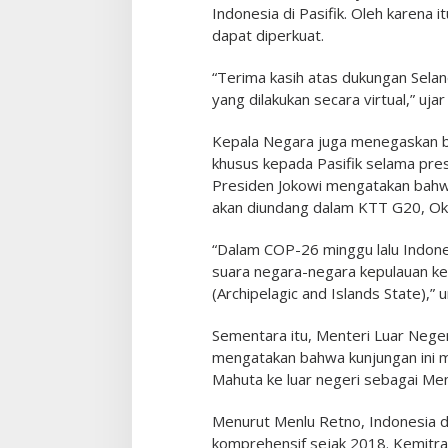
u
Indonesia di Pasifik. Oleh karena i
a
dapat diperkuat.
“Terima kasih atas dukungan Selan
yang dilakukan secara virtual,” uja
Kepala Negara juga menegaskan 
khusus kepada Pasifik selama pres
Presiden Jokowi mengatakan bahwa
akan diundang dalam KTT G20, Ok
“Dalam COP-26 minggu lalu Indon
suara negara-negara kepulauan ke
(Archipelagic and Islands State),” 
Sementara itu, Menteri Luar Nege
mengatakan bahwa kunjungan ini 
Mahuta ke luar negeri sebagai Men
Menurut Menlu Retno, Indonesia da
komprehensif sejak 2018. Kemitraa