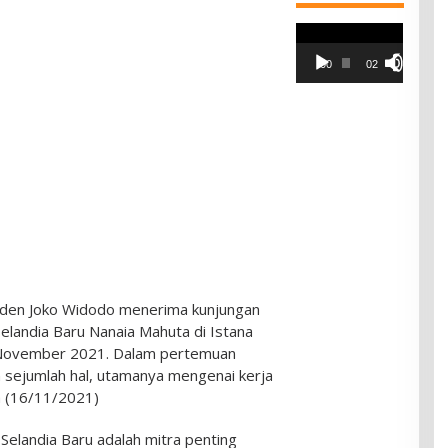
Pemutar
Video
00:00
02:42
iden Joko Widodo menerima kunjungan
elandia Baru Nanaia Mahuta di Istana
5 November 2021. Dalam pertemuan
sejumlah hal, utamanya mengenai kerja
a (16/11/2021)
elandia Baru adalah mitra penting