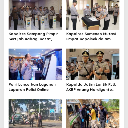
s
i
p
o
s
Kapolres Sampang Pimpin
Kapolres Sumenep Mutasi
Sertijab Kabag, Kasat,
Empat Kapolsek dalam
hingga 6 Kapolsek Jajaran
Penyegaran Kinerja
Polri Luncurkan Layanan
Kapolda Jatim Lantik PJU,
Laporan Polisi Online
AKBP Anang Hardiyanto
Jabat Kapolres Sumenep