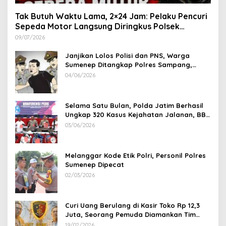
Tak Butuh Waktu Lama, 2×24 Jam: Pelaku Pencuri
Sepeda Motor Langsung Diringkus Polsek
Lenteng di Wilayah Manding
09/07/2026
Janjikan Lolos Polisi dan PNS, Warga
Sumenep Ditangkap Polres Sampang,
Korban Rugi Rp 600 juta
04/06/2026
Selama Satu Bulan, Polda Jatim Berhasil
Ungkap 320 Kasus Kejahatan Jalanan, BB
100 Sepeda Motor dan 12 Mobil Diamankan
03/06/2026
Melanggar Kode Etik Polri, Personil Polres
Sumenep Dipecat
02/03/2026
Curi Uang Berulang di Kasir Toko Rp 12,3
Juta, Seorang Pemuda Diamankan Tim
Reskrim Polsek Lenteng Sumenep
19/02/2026