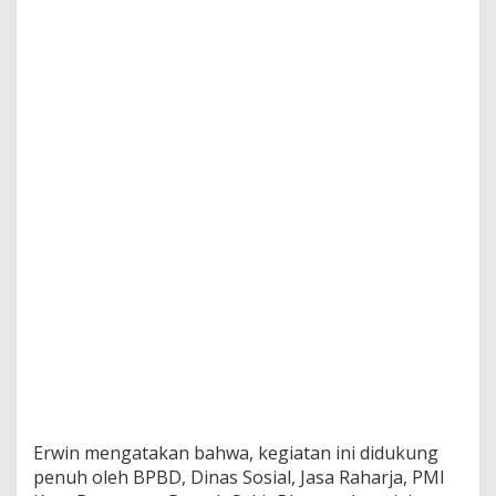
D
e
s
a
T
a
n
g
g
a
p
B
e
n
c
a
n
a
Erwin mengatakan bahwa, kegiatan ini didukung
penuh oleh BPBD, Dinas Sosial, Jasa Raharja, PMI