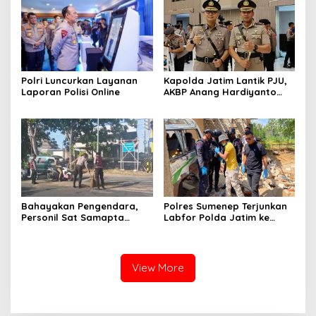
Polri Luncurkan Layanan
Kapolda Jatim Lantik PJU,
Laporan Polisi Online
AKBP Anang Hardiyanto
Jabat Kapolres Sumenep
Bahayakan Pengendara,
Polres Sumenep Terjunkan
Personil Sat Samapta
Labfor Polda Jatim ke
Polres Sumenep Bersihkan
Lokasi Ledakan Mobil di
Ceceran oli di Jalan Pabian
Ambunten
View More