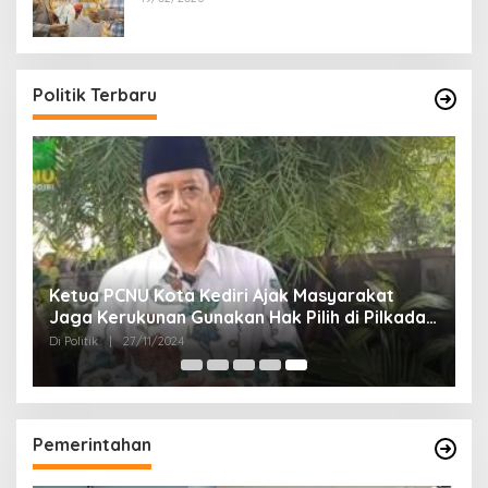
Politik Terbaru
Ketua PCNU Kota Kediri Ajak Masyarakat
Jaga Kerukunan Gunakan Hak Pilih di Pilkada
2024
Di Politik
|
27/11/2024
Pemerintahan