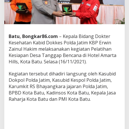
t
i
m
S
e
l
e
Batu, Bongkar86.com
– Kepala Bidang Dokter
n
Kesehatan Kabid Dokkes Polda Jatim KBP Erwin
g
Zainul Hakim melaksanakan kegiatan Pelatihan
g
a
Kesiapan Desa Tanggap Bencana di Hotel Amarta
r
Hills, Kota Batu. Selasa (16/11/2021).
a
k
Kegiatan tersebut dihadiri langsung oleh Kasubid
a
Dokpol Polda Jatim, Kasubid Kespol Polda Jatim,
n
P
Karumkit RS Bhayangkara jajaran Polda Jatim,
e
BPBD Kota Batu, Kadinsos Kota Batu, Kepala Jasa
l
Raharja Kota Batu dan PMI Kota Batu.
a
t
i
h
a
n