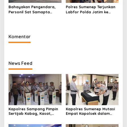
Bahayakan Pengendara,
Polres Sumenep Terjunkan
Personil Sat Samapta
Labfor Polda Jatim ke
Polres Sumenep Bersihkan
Lokasi Ledakan Mobil di
Ceceran oli di Jalan Pabian
Ambunten
Komentar
News Feed
Kapolres Sampang Pimpin
Kapolres Sumenep Mutasi
Sertijab Kabag, Kasat,
Empat Kapolsek dalam
hingga 6 Kapolsek Jajaran
Penyegaran Kinerja