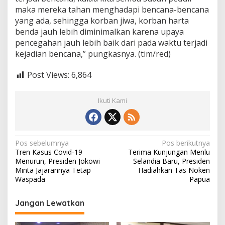
maka mereka tahan menghadapi bencana-bencana
yang ada, sehingga korban jiwa, korban harta
benda jauh lebih diminimalkan karena upaya
pencegahan jauh lebih baik dari pada waktu terjadi
kejadian bencana,” pungkasnya. (tim/red)
Post Views:
6,864
Ikuti Kami
N
Pos sebelumnya
Pos berikutnya
Tren Kasus Covid-19
Terima Kunjungan Menlu
a
Menurun, Presiden Jokowi
Selandia Baru, Presiden
v
Minta Jajarannya Tetap
Hadiahkan Tas Noken
Waspada
Papua
i
g
Jangan Lewatkan
a