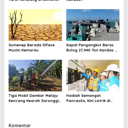
s
Tewas Saat Bertarung
Bermuatan Beras Bulog
Aman dan Tak Ada Korban
Jiwa
Sumenep Berada Difase
Kapal Pengangkut Beras
Musim Kemarau
Bulog 27,940 Ton Kandas di
Perairan Pulau Raas
Sumenep
Tiga Mobil Damkar Melaju
Hadiah Semangat
Kencang Kearah Saronggi,
Pancasila, Kini Listrik di
Pohon Bambu Terbakar di
Pulau Gili Raja Menyala
Desa Kebundadap Timur
Selama 12 Jam
Komentar