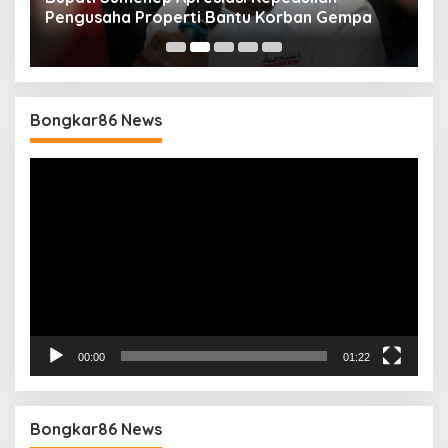
Pengusaha Properti Bantu Korban Gempa
S
B
Bongkar86 News
Pemutar
Video
00:00
01:22
Bongkar86 News