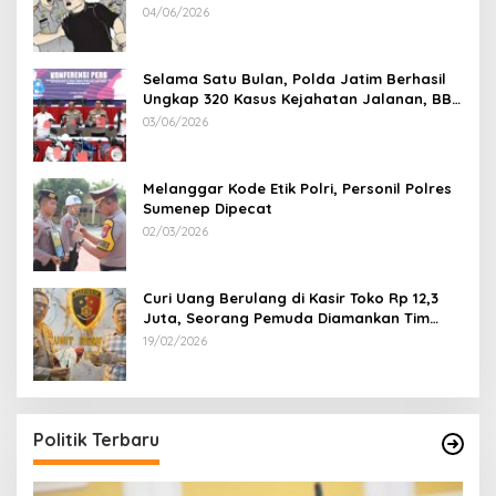
Korban Rugi Rp 600 juta
04/06/2026
Selama Satu Bulan, Polda Jatim Berhasil
Ungkap 320 Kasus Kejahatan Jalanan, BB
100 Sepeda Motor dan 12 Mobil Diamankan
03/06/2026
Melanggar Kode Etik Polri, Personil Polres
Sumenep Dipecat
02/03/2026
Curi Uang Berulang di Kasir Toko Rp 12,3
Juta, Seorang Pemuda Diamankan Tim
Reskrim Polsek Lenteng Sumenep
19/02/2026
Politik Terbaru