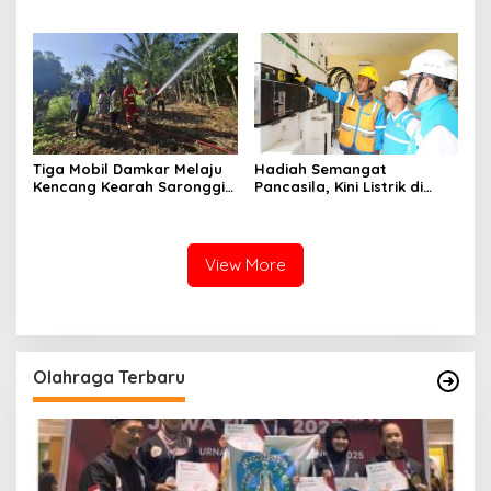
Perairan Pulau Raas
Sumenep
Tiga Mobil Damkar Melaju
Hadiah Semangat
Kencang Kearah Saronggi,
Pancasila, Kini Listrik di
Pohon Bambu Terbakar di
Pulau Gili Raja Menyala
Desa Kebundadap Timur
Selama 12 Jam
View More
Olahraga Terbaru