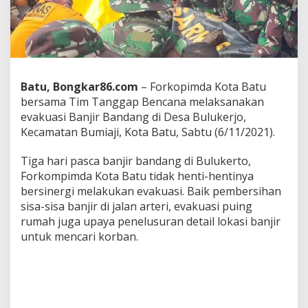
B
a
t
u
K
e
m
Batu, Bongkar86.com
– Forkopimda Kota Batu
b
bersama Tim Tanggap Bencana melaksanakan
a
evakuasi Banjir Bandang di Desa Bulukerjo,
l
i
Kecamatan Bumiaji, Kota Batu, Sabtu (6/11/2021).
T
e
Tiga hari pasca banjir bandang di Bulukerto,
m
Forkompimda Kota Batu tidak henti-hentinya
u
bersinergi melakukan evakuasi. Baik pembersihan
k
a
sisa-sisa banjir di jalan arteri, evakuasi puing
n
rumah juga upaya penelusuran detail lokasi banjir
J
untuk mencari korban.
e
n
a
z
a
h