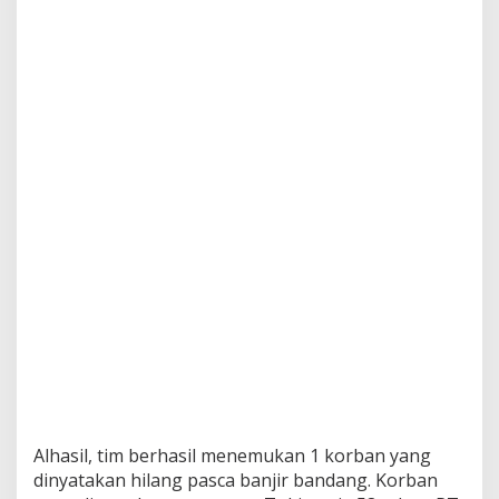
K
o
r
b
a
n
B
a
n
j
i
r
B
a
n
d
a
n
g
Alhasil, tim berhasil menemukan 1 korban yang
dinyatakan hilang pasca banjir bandang. Korban