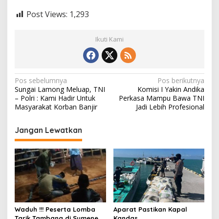
Post Views:
1,293
Ikuti Kami
N
Pos sebelumnya
Pos berikutnya
Sungai Lamong Meluap, TNI
Komisi I Yakin Andika
a
– Polri : Kami Hadir Untuk
Perkasa Mampu Bawa TNI
v
Masyarakat Korban Banjir
Jadi Lebih Profesional
i
Jangan Lewatkan
g
a
s
i
p
o
Waduh !!! Peserta Lomba
Aparat Pastikan Kapal
Tarik Tambang di Sumenep
Kandas