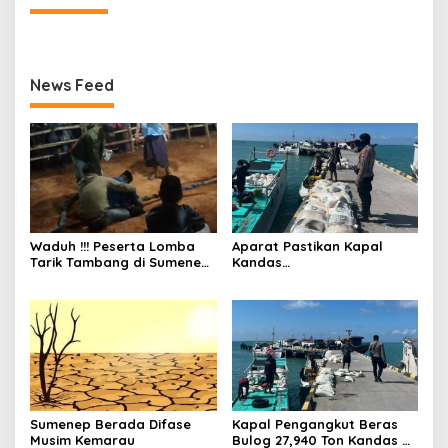
News Feed
Waduh !!! Peserta Lomba
Aparat Pastikan Kapal
Tarik Tambang di Sumenep
Kandas
Tewas Saat Bertarung
Bermuatan Beras Bulog
Aman dan Tak Ada Korban
Jiwa
Sumenep Berada Difase
Kapal Pengangkut Beras
Musim Kemarau
Bulog 27,940 Ton Kandas di