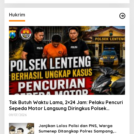
Hukrim
Tak Butuh Waktu Lama, 2×24 Jam: Pelaku Pencuri
Sepeda Motor Langsung Diringkus Polsek
Lenteng di Wilayah Manding
09/07/2026
Janjikan Lolos Polisi dan PNS, Warga
Sumenep Ditangkap Polres Sampang,