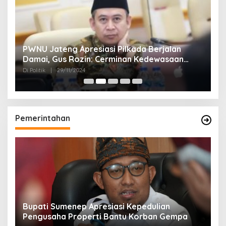
24
PWNU Jateng Apresiasi Pilkada Berjalan
B
Damai, Gus Rozin: Cerminan Kedewasaan
K
Politik Masyarakat
Di Politik
|
29/11/2024
Di 
Pemerintahan
Bupati Sumenep Apresiasi Kepedulian
N
Pengusaha Properti Bantu Korban Gempa
S