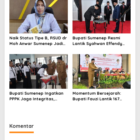
Akhlak Generasi
Naik Status Tipe B, RSUD dr
Bupati Sumenep Resmi
Moh Anwar Sumenep Jadi
Lantik Syahwan Effendy
Rumah Sakit Rujukan
Sebagai PJ Sekda
Berjenjang
Bupati Sumenep Ingatkan
Momentum Bersejarah:
PPPK Jaga Integritas,
Bupati Fauzi Lantik 167
Jangan Terjerat
PPPK, Titip Pesan Integritas
Perselingkuhan dan Judi
Online
Komentar