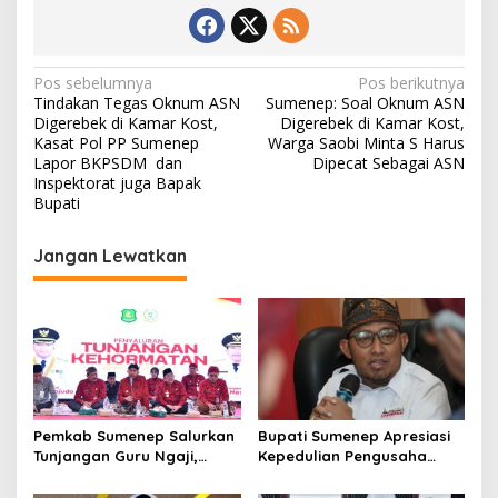
N
Pos sebelumnya
Pos berikutnya
Tindakan Tegas Oknum ASN
Sumenep: Soal Oknum ASN
a
Digerebek di Kamar Kost,
Digerebek di Kamar Kost,
v
Kasat Pol PP Sumenep
Warga Saobi Minta S Harus
Lapor BKPSDM dan
Dipecat Sebagai ASN
i
Inspektorat juga Bapak
Bupati
g
a
Jangan Lewatkan
s
i
p
o
s
Pemkab Sumenep Salurkan
Bupati Sumenep Apresiasi
Tunjangan Guru Ngaji,
Kepedulian Pengusaha
Bupati Fauzi: Guru Ngaji
Properti Bantu Korban
Berperan Strategis Bangun
Gempa