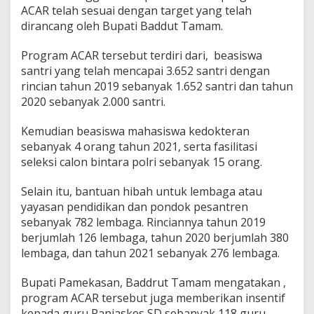
n
ACAR telah sesuai dengan target yang telah
g
dirancang oleh Bupati Baddut Tamam.
a
n
Program ACAR tersebut terdiri dari, beasiswa
B
santri yang telah mencapai 3.652 santri dengan
a
i
rincian tahun 2019 sebanyak 1.652 santri dan tahun
k
2020 sebanyak 2.000 santri.
d
a
Kemudian beasiswa mahasiswa kedokteran
n
sebanyak 4 orang tahun 2021, serta fasilitasi
S
e
seleksi calon bintara polri sebanyak 15 orang.
s
u
Selain itu, bantuan hibah untuk lembaga atau
a
yayasan pendidikan dan pondok pesantren
i
sebanyak 782 lembaga. Rinciannya tahun 2019
T
a
berjumlah 126 lembaga, tahun 2020 berjumlah 380
r
lembaga, dan tahun 2021 sebanyak 276 lembaga.
g
e
Bupati Pamekasan, Baddrut Tamam mengatakan ,
t
program ACAR tersebut juga memberikan insentif
kepada guru Panjaskes SD sebanyak 118 guru