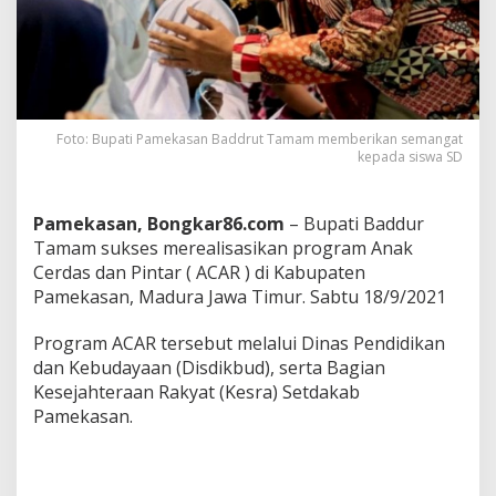
u
t
T
a
m
a
m
Foto: Bupati Pamekasan Baddrut Tamam memberikan semangat
:
kepada siswa SD
A
n
a
Pamekasan, Bongkar86.com
– Bupati Baddur
k
Tamam sukses merealisasikan program Anak
C
e
Cerdas dan Pintar ( ACAR ) di Kabupaten
r
Pamekasan, Madura Jawa Timur. Sabtu 18/9/2021
d
a
Program ACAR tersebut melalui Dinas Pendidikan
s
dan Kebudayaan (Disdikbud), serta Bagian
d
a
Kesejahteraan Rakyat (Kesra) Setdakab
n
Pamekasan.
P
i
n
t