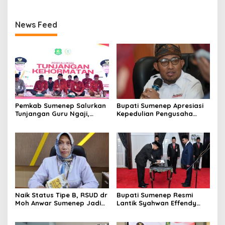
News Feed
Pemkab Sumenep Salurkan
Bupati Sumenep Apresiasi
Tunjangan Guru Ngaji,
Kepedulian Pengusaha
Bupati Fauzi: Guru Ngaji
Properti Bantu Korban
Berperan Strategis Bangun
Gempa
Akhlak Generasi
Naik Status Tipe B, RSUD dr
Bupati Sumenep Resmi
Moh Anwar Sumenep Jadi
Lantik Syahwan Effendy
Rumah Sakit Rujukan
Sebagai PJ Sekda
Berjenjang