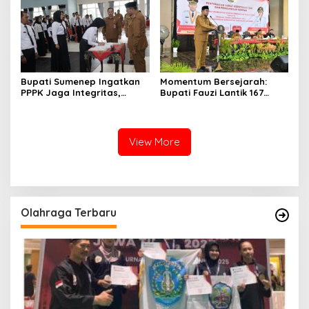
Bupati Sumenep Ingatkan
Momentum Bersejarah:
PPPK Jaga Integritas,
Bupati Fauzi Lantik 167
Jangan Terjerat
PPPK, Titip Pesan Integritas
Perselingkuhan dan Judi
Online
View More
Olahraga Terbaru