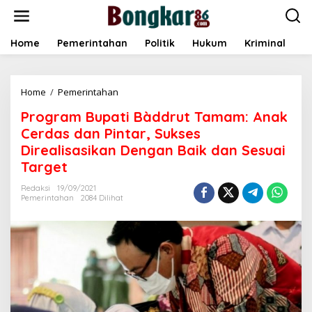
L
e
w
a
Home
Pemerintahan
Politik
Hukum
Kriminal
E
t
i
k
Home
/
Pemerintahan
P
e
r
k
Program Bupati Bàddrut Tamam: Anak
o
o
g
n
Cerdas dan Pintar, Sukses
r
t
Direalisasikan Dengan Baik dan Sesuai
a
e
Target
m
n
B
Redaksi
19/09/2021
u
Pemerintahan
2084 Dilihat
p
a
t
i
B
à
d
d
r