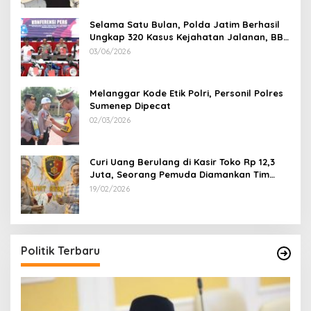
Selama Satu Bulan, Polda Jatim Berhasil
Ungkap 320 Kasus Kejahatan Jalanan, BB
100 Sepeda Motor dan 12 Mobil Diamankan
03/06/2026
Melanggar Kode Etik Polri, Personil Polres
Sumenep Dipecat
02/03/2026
Curi Uang Berulang di Kasir Toko Rp 12,3
Juta, Seorang Pemuda Diamankan Tim
Reskrim Polsek Lenteng Sumenep
19/02/2026
Politik Terbaru