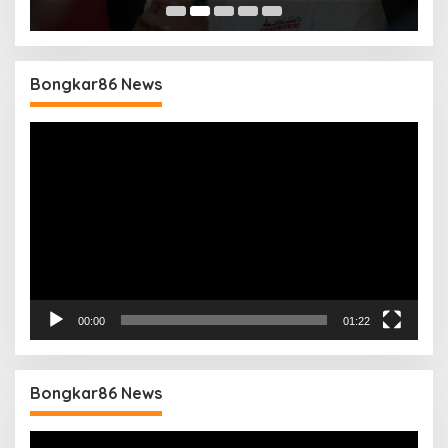
B
Bongkar86 News
Pemutar
Video
00:00
01:22
Bongkar86 News
Pemutar