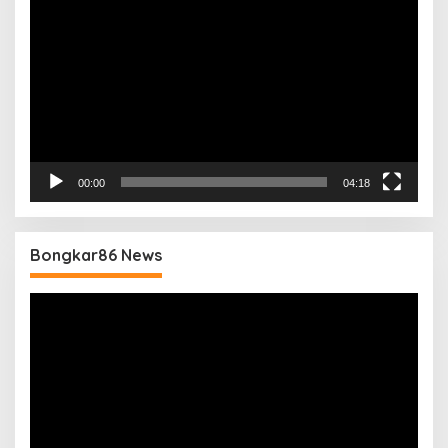
Video
00:00
04:18
Bongkar86 News
Pemutar
Video