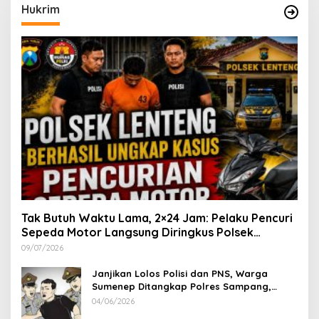
Hukrim
Tak Butuh Waktu Lama, 2×24 Jam: Pelaku Pencuri
Sepeda Motor Langsung Diringkus Polsek
Lenteng di Wilayah Manding
09/07/2026
Janjikan Lolos Polisi dan PNS, Warga
Sumenep Ditangkap Polres Sampang,
Korban Rugi Rp 600 juta
04/06/2026