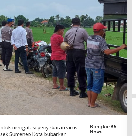
Bongkar86
ntuk mengatasi penyebaran virus
News
lsek Sumenep Kota bubarkan