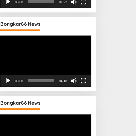
00:00
01:22
Bongkar86 News
Pemutar
Video
00:00
04:18
Bongkar86 News
Pemutar
Video