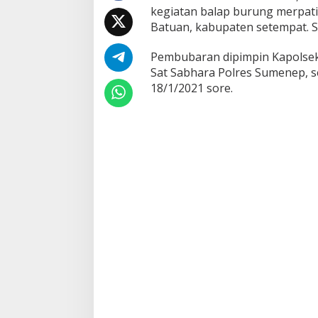
kegiatan balap burung merpati
t
i
Batuan, kabupaten setempat. S
B
a
Pembubaran dipimpin Kapolsek
l
Sat Sabhara Polres Sumenep, se
a
18/1/2021 sore.
p
D
i
D
e
s
a
B
a
b
b
a
l
a
n
B
a
t