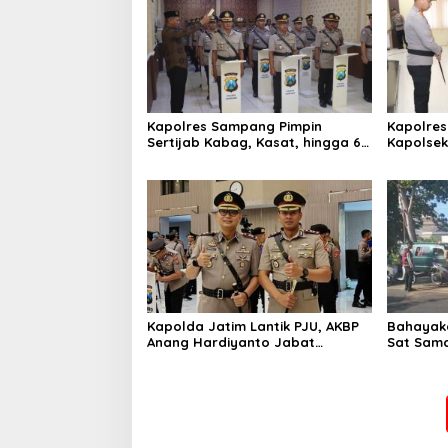
Kapolres Sampang Pimpin
Kapolres
Sertijab Kabag, Kasat, hingga 6
Kapolse
Kapolsek Jajaran
Kinerja
Kapolda Jatim Lantik PJU, AKBP
Bahayaka
Anang Hardiyanto Jabat
Sat Sam
Kapolres Sumenep
Bersihkan
Pabian