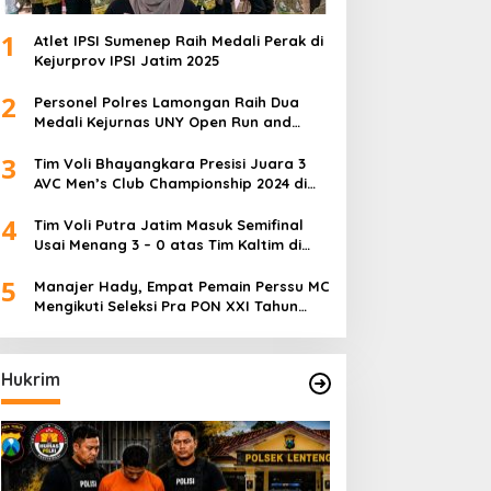
1
Atlet IPSI Sumenep Raih Medali Perak di
Kejurprov IPSI Jatim 2025
2
Personel Polres Lamongan Raih Dua
Medali Kejurnas UNY Open Run and
Jump Competition
3
Tim Voli Bhayangkara Presisi Juara 3
AVC Men’s Club Championship 2024 di
Iran
4
Tim Voli Putra Jatim Masuk Semifinal
Usai Menang 3 – 0 atas Tim Kaltim di
PON XXI Sumut
5
Manajer Hady, Empat Pemain Perssu MC
Mengikuti Seleksi Pra PON XXI Tahun
2024
Hukrim