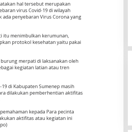
gatakan hal tersebut merupakan
ebaran virus Covid-19 di wilayah
k ada penyebaran Virus Corona yang
ti itu menimbulkan kerumunan,
pkan protokol kesehatan yaitu pakai
 burung merpati di laksanakan oleh
bagai kegiatan latian atau tren
id-19 di Kabupaten Sumenep masih
ara dilakukan pemberhentian aktifitas
Ketua Komisi II DPR RI: Pilkada
.
Serentak 2024 Berjalan Lancar
dan Kondusif
Di Politik
|
29/11/2024
pemahaman kepada Para pecinta
kukan aktifitas atau kegiatan ini
apo)