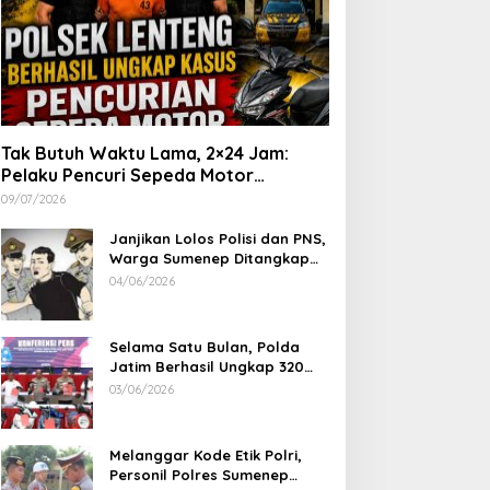
Tak Butuh Waktu Lama, 2×24 Jam:
Pelaku Pencuri Sepeda Motor
Langsung Diringkus Polsek Lenteng di
09/07/2026
Wilayah Manding
Janjikan Lolos Polisi dan PNS,
Warga Sumenep Ditangkap
Polres Sampang, Korban Rugi
04/06/2026
Rp 600 juta
Selama Satu Bulan, Polda
Jatim Berhasil Ungkap 320
Kasus Kejahatan Jalanan, BB
03/06/2026
100 Sepeda Motor dan 12
Mobil Diamankan
Melanggar Kode Etik Polri,
Personil Polres Sumenep