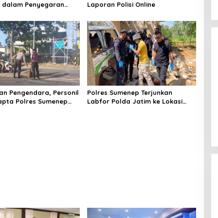
k dalam Penyegaran
Laporan Polisi Online
n Pengendara, Personil
Polres Sumenep Terjunkan
apta Polres Sumenep
Labfor Polda Jatim ke Lokasi
 Ceceran oli di Jalan
Ledakan Mobil di Ambunten