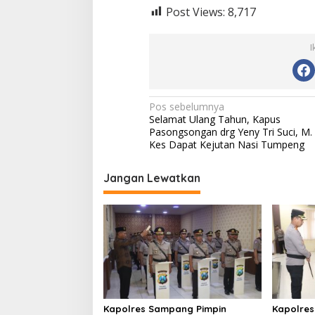
Post Views:
8,717
I
N
Pos sebelumnya
Selamat Ulang Tahun, Kapus
a
Pasongsongan drg Yeny Tri Suci, M.
v
Kes Dapat Kejutan Nasi Tumpeng
i
Jangan Lewatkan
g
a
s
i
p
o
s
Kapolres Sampang Pimpin
Kapolres