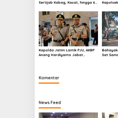
Sertijab Kabag, Kasat, hingga 6
Kapolse
Kapolsek Jajaran
Kinerja
Kapolda Jatim Lantik PJU, AKBP
Bahayaka
Anang Hardiyanto Jabat
Sat Sam
Kapolres Sumenep
Bersihkan
Pabian
Komentar
News Feed