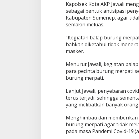
u
Kapolsek Kota AKP Jawali men
a
sebagai bentuk antisipasi peny
n
Kabupaten Sumenep, agar tida
semakin meluas.
“Kegiatan balap burung merpa
bahkan diketahui tidak menera
masker.
Menurut Jawali, kegiatan balap
para pecinta burung merpati se
burung merpati.
Lanjut Jawali, penyebaran cov
terus terjadi, sehingga sement
yang melibatkan banyak orang
Menghimbau dan memberikan 
burung merpati agar tidak mela
pada masa Pandemi Covid-19.(