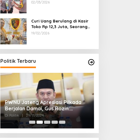
Dipecat
02/03/2026
Curi Uang Berulang di Kasir
Toko Rp 12,3 Juta, Seorang
Pemuda Diamankan Tim
19/02/2026
Reskrim Polsek Lenteng
Sumenep
Politik Terbaru
PWNU Jateng Apresiasi Pilkada
Belum Diumumka
Berjalan Damai, Gus Rozin:
Pamekasan, Pas
Cerminan Kedewasaan Politik
Deklarasi Keme
Di Politik
|
29/11/2024
Di Politik
|
27/11/2024
Masyarakat