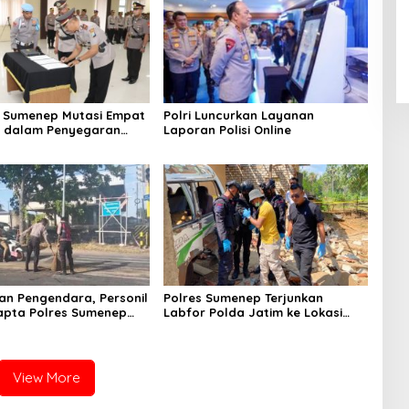
 Sumenep Mutasi Empat
Polri Luncurkan Layanan
k dalam Penyegaran
Laporan Polisi Online
n Pengendara, Personil
Polres Sumenep Terjunkan
apta Polres Sumenep
Labfor Polda Jatim ke Lokasi
 Ceceran oli di Jalan
Ledakan Mobil di Ambunten
View More