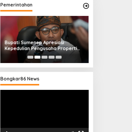
Pemerintahan
Bupati Sumenep Apresiasi
Naik Status Tipe
Kepedulian Pengusaha Properti
Anwar Sumenep J
Bantu Korban Gempa
Rujukan Berjenj
Bongkar86 News
Pemutar
Video