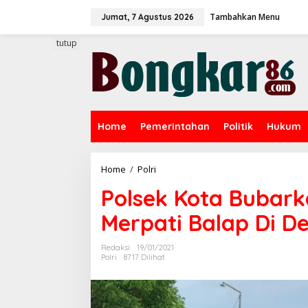
L
Tambahkan Menu
e
Jumat, 7 Agustus 2026
w
a
tutup
t
i
k
e
k
o
Home
Pemerintahan
Politik
Hukum
n
t
e
n
Home
/
Polri
P
o
Polsek Kota Bubark
l
s
Merpati Balap Di D
e
k
K
Redaksi
19/01/2021
o
Polri
8717 Dilihat
t
a
B
u