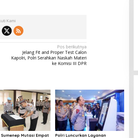
kuti Kami
Pemkab Sumenep Salurkan
Pos berikutnya
Tunjangan Guru Ngaji, Bupati
Jelang Fit and Proper Test Calon
Fauzi: Guru Ngaji Berperan
Kapolri, Polri Serahkan Naskah Materi
Strategis Bangun Akhlak Generasi
ke Komisi III DPR
 Sumenep Mutasi Empat
Polri Luncurkan Layanan