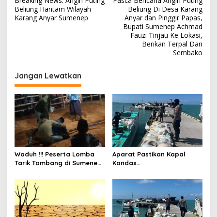
Breaking News: Angin Puting
Pasca Bencana Angin Puting
a
Beliung Hantam Wilayah
Beliung Di Desa Karang
v
Karang Anyar Sumenep
Anyar dan Pinggir Papas,
Bupati Sumenep Achmad
i
Fauzi Tinjau Ke Lokasi,
Berikan Terpal Dan
g
Sembako
a
s
Jangan Lewatkan
i
p
o
s
Waduh !!! Peserta Lomba
Aparat Pastikan Kapal
Tarik Tambang di Sumenep
Kandas
Tewas Saat Bertarung
Bermuatan Beras Bulog
Aman dan Tak Ada Korban
Jiwa