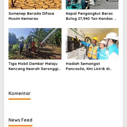
Sumenep Berada Difase
Kapal Pengangkut Beras
Musim Kemarau
Bulog 27,940 Ton Kandas di
Perairan Pulau Raas
Sumenep
Tiga Mobil Damkar Melaju
Hadiah Semangat
Kencang Kearah Saronggi,
Pancasila, Kini Listrik di
Pohon Bambu Terbakar di
Pulau Gili Raja Menyala
Desa Kebundadap Timur
Selama 12 Jam
Komentar
News Feed