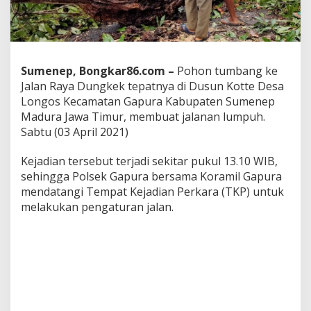
n
R
a
y
a
G
Sumenep, Bongkar86.com –
Pohon tumbang ke
a
Jalan Raya Dungkek tepatnya di Dusun Kotte Desa
p
Longos Kecamatan Gapura Kabupaten Sumenep
u
Madura Jawa Timur, membuat jalanan lumpuh.
r
a
Sabtu (03 April 2021)
,
A
Kejadian tersebut terjadi sekitar pukul 13.10 WIB,
r
sehingga Polsek Gapura bersama Koramil Gapura
u
mendatangi Tempat Kejadian Perkara (TKP) untuk
s
L
melakukan pengaturan jalan.
a
l
u
L
i
n
t
a