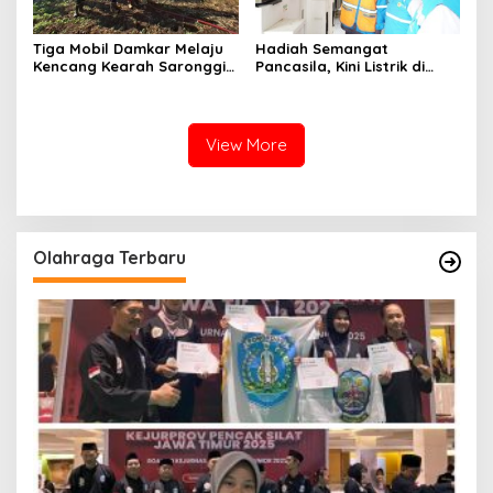
Tiga Mobil Damkar Melaju
Hadiah Semangat
Kencang Kearah Saronggi,
Pancasila, Kini Listrik di
Pohon Bambu Terbakar di
Pulau Gili Raja Menyala
Desa Kebundadap Timur
Selama 12 Jam
View More
Olahraga Terbaru