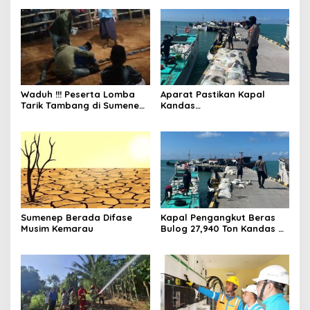
Waduh !!! Peserta Lomba
Aparat Pastikan Kapal
Tarik Tambang di Sumenep
Kandas
Tewas Saat Bertarung
Bermuatan Beras Bulog
Aman dan Tak Ada Korban
Jiwa
Sumenep Berada Difase
Kapal Pengangkut Beras
Musim Kemarau
Bulog 27,940 Ton Kandas di
Perairan Pulau Raas
Sumenep