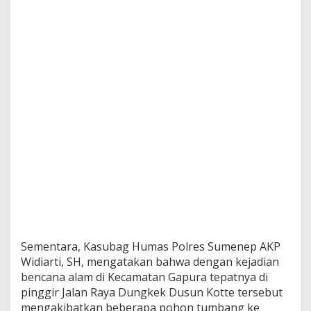
s
M
a
c
e
t
T
o
t
a
l
Sementara, Kasubag Humas Polres Sumenep AKP
Widiarti, SH, mengatakan bahwa dengan kejadian
bencana alam di Kecamatan Gapura tepatnya di
pinggir Jalan Raya Dungkek Dusun Kotte tersebut
mengakibatkan beberapa pohon tumbang ke