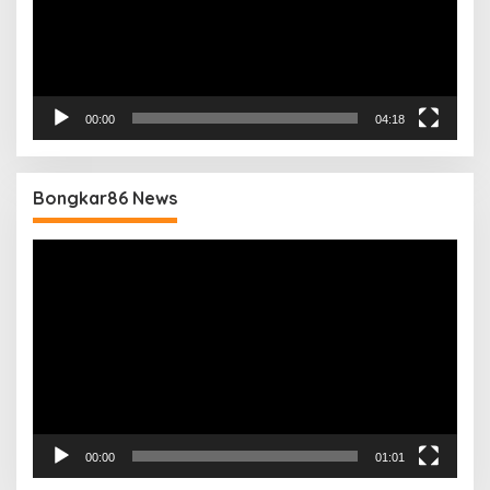
00:00
04:18
Bongkar86 News
Pemutar
Video
00:00
01:01