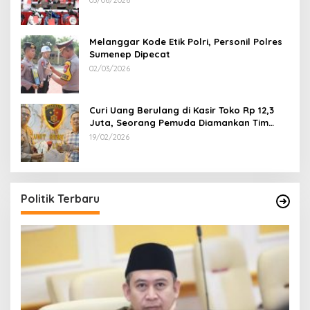
03/06/2026
Melanggar Kode Etik Polri, Personil Polres
Sumenep Dipecat
02/03/2026
Curi Uang Berulang di Kasir Toko Rp 12,3
Juta, Seorang Pemuda Diamankan Tim
Reskrim Polsek Lenteng Sumenep
19/02/2026
Politik Terbaru