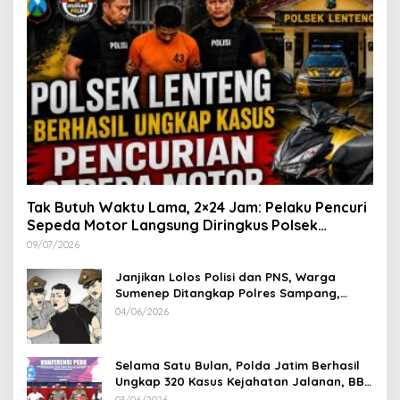
Tak Butuh Waktu Lama, 2×24 Jam: Pelaku Pencuri
Sepeda Motor Langsung Diringkus Polsek
Lenteng di Wilayah Manding
09/07/2026
Janjikan Lolos Polisi dan PNS, Warga
Sumenep Ditangkap Polres Sampang,
Korban Rugi Rp 600 juta
04/06/2026
Selama Satu Bulan, Polda Jatim Berhasil
Ungkap 320 Kasus Kejahatan Jalanan, BB
100 Sepeda Motor dan 12 Mobil Diamankan