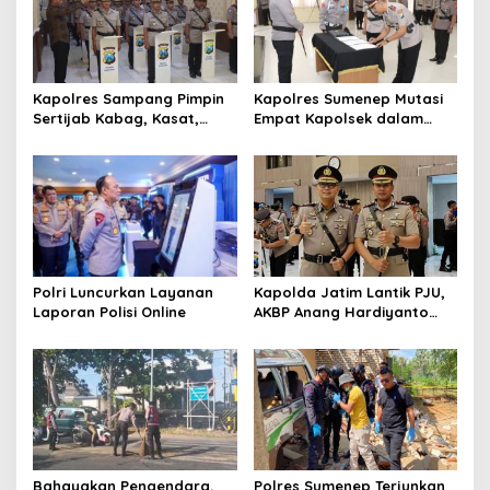
i
p
o
s
Kapolres Sampang Pimpin
Kapolres Sumenep Mutasi
Sertijab Kabag, Kasat,
Empat Kapolsek dalam
hingga 6 Kapolsek Jajaran
Penyegaran Kinerja
Polri Luncurkan Layanan
Kapolda Jatim Lantik PJU,
Laporan Polisi Online
AKBP Anang Hardiyanto
Jabat Kapolres Sumenep
Bahayakan Pengendara,
Polres Sumenep Terjunkan