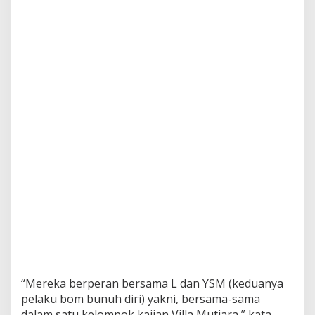
a
n
T
a
n
g
k
a
p
1
3
T
e
r
d
u
g
a
T
e
r
o
“Mereka berperan bersama L dan YSM (keduanya
r
pelaku bom bunuh diri) yakni, bersama-sama
i
s
dalam satu kelompok kajian Villa Mutiara,” kata