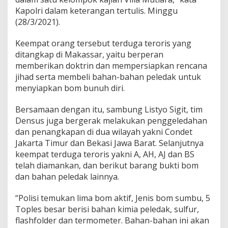
d
Kapolri dalam keterangan tertulis. Minggu
i
(28/3/2021).
J
a
Keempat orang tersebut terduga teroris yang
k
a
ditangkap di Makassar, yaitu berperan
r
memberikan doktrin dan mempersiapkan rencana
t
jihad serta membeli bahan-bahan peledak untuk
a
menyiapkan bom bunuh diri.
-
M
a
Bersamaan dengan itu, sambung Listyo Sigit, tim
k
Densus juga bergerak melakukan penggeledahan
a
dan penangkapan di dua wilayah yakni Condet
s
Jakarta Timur dan Bekasi Jawa Barat. Selanjutnya
s
a
keempat terduga teroris yakni A, AH, AJ dan BS
r
telah diamankan, dan berikut barang bukti bom
-
dan bahan peledak lainnya.
N
T
“Polisi temukan lima bom aktif, Jenis bom sumbu, 5
B
Toples besar berisi bahan kimia peledak, sulfur,
flashfolder dan termometer. Bahan-bahan ini akan