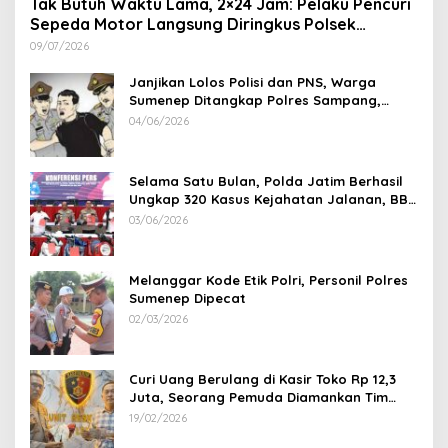
Tak Butuh Waktu Lama, 2×24 Jam: Pelaku Pencuri
Sepeda Motor Langsung Diringkus Polsek
Lenteng di Wilayah Manding
09/07/2026
Janjikan Lolos Polisi dan PNS, Warga
Sumenep Ditangkap Polres Sampang,
Korban Rugi Rp 600 juta
04/06/2026
Selama Satu Bulan, Polda Jatim Berhasil
Ungkap 320 Kasus Kejahatan Jalanan, BB
100 Sepeda Motor dan 12 Mobil Diamankan
03/06/2026
Melanggar Kode Etik Polri, Personil Polres
Sumenep Dipecat
02/03/2026
Curi Uang Berulang di Kasir Toko Rp 12,3
Juta, Seorang Pemuda Diamankan Tim
Reskrim Polsek Lenteng Sumenep
19/02/2026