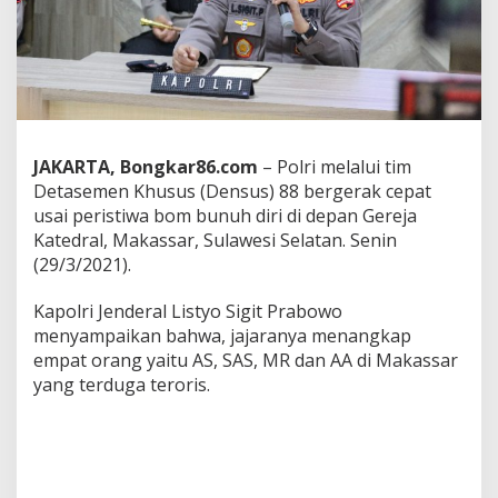
P
o
l
r
i
A
m
a
JAKARTA, Bongkar86.com
– Polri melalui tim
n
k
Detasemen Khusus (Densus) 88 bergerak cepat
a
usai peristiwa bom bunuh diri di depan Gereja
n
Katedral, Makassar, Sulawesi Selatan. Senin
L
(29/3/2021).
i
m
a
Kapolri Jenderal Listyo Sigit Prabowo
B
menyampaikan bahwa, jajaranya menangkap
o
empat orang yaitu AS, SAS, MR dan AA di Makassar
m
yang terduga teroris.
A
k
t
i
f
d