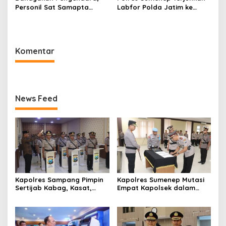
Personil Sat Samapta
Labfor Polda Jatim ke
Polres Sumenep Bersihkan
Lokasi Ledakan Mobil di
Ceceran oli di Jalan Pabian
Ambunten
Komentar
News Feed
Kapolres Sampang Pimpin
Kapolres Sumenep Mutasi
Sertijab Kabag, Kasat,
Empat Kapolsek dalam
hingga 6 Kapolsek Jajaran
Penyegaran Kinerja