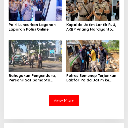
Polri Luncurkan Layanan
Kapolda Jatim Lantik PJU,
Laporan Polisi Online
AKBP Anang Hardiyanto
Jabat Kapolres Sumenep
Bahayakan Pengendara,
Polres Sumenep Terjunkan
Personil Sat Samapta
Labfor Polda Jatim ke
Polres Sumenep Bersihkan
Lokasi Ledakan Mobil di
Ceceran oli di Jalan Pabian
Ambunten
View More