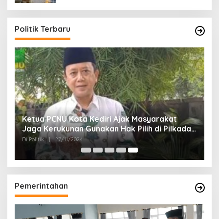
Politik Terbaru
Ketua PCNU Kota Kediri Ajak Masyarakat
Jaga Kerukunan Gunakan Hak Pilih di Pilkada
2024
Di Politik
|
27/11/2024
Pemerintahan