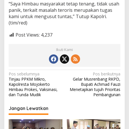
“Saya Himbau masyarakat tetap tenang, tidak usah
panik, terkait masalah teroris merupakan tugas
kami untuk mengusut tuntas,” Tutup Kapolri.
(tim/red)
Post Views:
4,237
Ikuti Kami
N
Pos sebelumnya
Pos berikutnya
Tinjau PPKM Mikro,
Gelar Musrenbang RKPD,
a
Kapolresta Mojokerto
Bupati Achmad Fauzi
v
Himbau Prokes, Vaksinasi,
Menetapkan tujuh Prioritas
dan Tunda Mudik
Pembangunan
i
g
Jangan Lewatkan
a
s