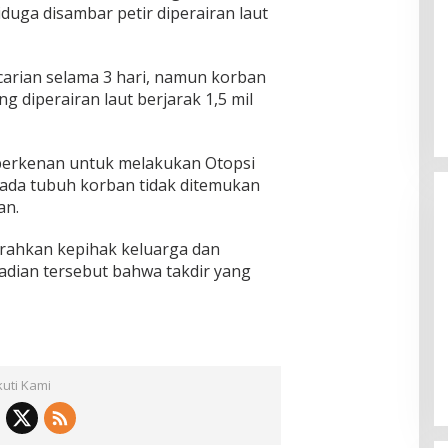
uga disambar petir diperairan laut
arian selama 3 hari, namun korban
 diperairan laut berjarak 1,5 mil
 berkenan untuk melakukan Otopsi
ada tubuh korban tidak ditemukan
an.
erahkan kepihak keluarga dan
dian tersebut bahwa takdir yang
n KPU
KH Imam Hasyim Nyoblos di TPS
ngan Kharisma
002 Desa Aengbaja Raja,
angan
Berharap Pilkada Berjalan Damai
Di Politik
|
27/11/2024
kuti Kami