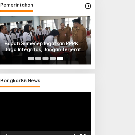
Pemerintahan
Bupati Sumenep Ingatkan PPPK
Jaga Integritas, Jangan Terjerat
Perselingkuhan dan Judi Online
Bongkar86 News
Pemutar
Video