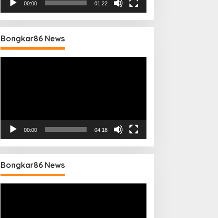
00:00
01:22
Bongkar86 News
Pemutar
Video
00:00
04:18
Bongkar86 News
Pemutar
Video