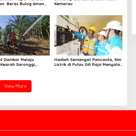
an Beras Bulog Aman
Kemarau
Ada Korban Jiwa
il Damkar Melaju
Hadiah Semangat Pancasila, Kini
Kearah Saronggi,
Listrik di Pulau Gili Raja Menyala
mbu Terbakar di Desa
Selama 12 Jam
dap Timur
View More