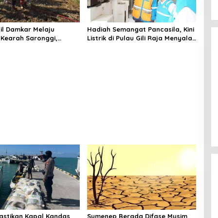
il Damkar Melaju
Hadiah Semangat Pancasila, Kini
Kearah Saronggi,
Listrik di Pulau Gili Raja Menyala
mbu Terbakar di Desa
Selama 12 Jam
dap Timur
astikan Kapal Kandas
Sumenep Berada Difase Musim