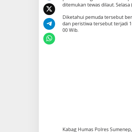
ditemukan tewas dilaut. Selasa 
D
i
t
Diketahui pemuda tersebut be
e
dan peristiwa tersebut terjadi
m
00 Wib.
u
k
a
n
T
e
w
a
s
D
i
b
i
b
i
r
P
a
n
Kabag Humas Polres Sumenep, 