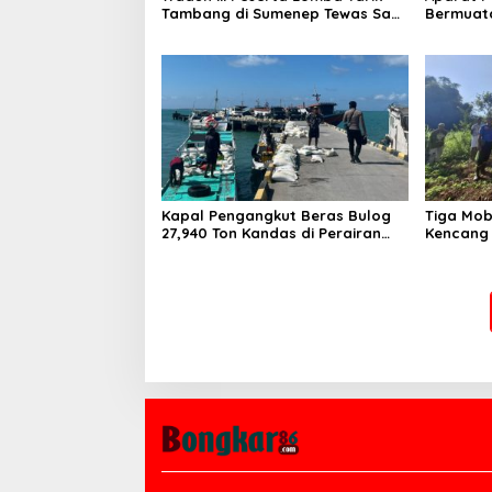
Tambang di Sumenep Tewas Saat
Bermuat
Bertarung
dan Tak 
Kapal Pengangkut Beras Bulog
Tiga Mob
27,940 Ton Kandas di Perairan
Kencang 
Pulau Raas Sumenep
Pohon Ba
Kebunda