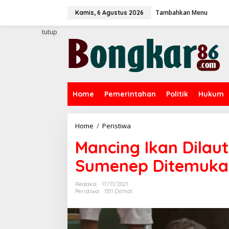
L
Tambahkan Menu
e
Kamis, 6 Agustus 2026
w
a
tutup
t
i
k
e
k
o
Home
Pemerintahan
Politik
Hukum
n
t
e
n
Home
/
Peristiwa
M
a
Mancing Ikan Dilau
n
c
Sumenep Ditemukan
i
n
g
Redaksi
17/11/2021
I
Peristiwa
1311 Dilihat
k
a
n
D