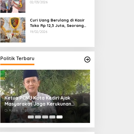
Dipecat
02/03/2026
Curi Uang Berulang di Kasir
Toko Rp 12,3 Juta, Seorang
Pemuda Diamankan Tim
19/02/2026
Reskrim Polsek Lenteng
Sumenep
Politik Terbaru
Ketua PCNU Kota Kediri Ajak
Masyarakat Jaga Kerukunan
Gunakan Hak Pilih di Pilkada 2024
Di Politik
|
27/11/2024