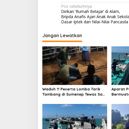
N
Pos sebelumnya
Dirikan ‘Rumah Belajar’ di Alam,
a
Bripda Anafis Ajari Anak Anak Sekol
v
Dasar Iptek dan Nilai-Nilai Pancasila
i
Jangan Lewatkan
g
Bupati Sumenep Apresiasi
Naik Status Tipe
a
Kepedulian Pengusaha Properti
Anwar Sumenep J
Bantu Korban Gempa
Rujukan Berjenja
s
i
p
o
s
Waduh !!! Peserta Lomba Tarik
Aparat P
Tambang di Sumenep Tewas Saat
Bermuat
Bertarung
dan Tak 