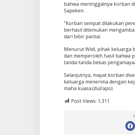
t
bahwa meninggalnya korban did
a
Sapeken.
i
“Korban sempat dilakukan penc
berhasil ditemukan mengambang
dari bibir pantai.
Menurut Widi, pihak keluarga
dan memperoleh hasil bahwa p
tanda-tanda bekas penganiaya
Selanjutnya, mayat korban dis
keluarga menerima dengan keja
maha kuasa.(dul/apo)
PWNU Jateng Apresiasi Pilkada
Belum Diumumka
Post Views:
1,311
Berjalan Damai, Gus Rozin:
Pamekasan, Pasa
Cerminan Kedewasaan Politik
Deklarasi Kemen
Di Politik
|
29/11/2024
Di Politik
|
27/11/2024
I
Masyarakat