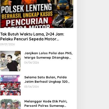
Tak Butuh Waktu Lama, 2×24 Jam:
Pelaku Pencuri Sepeda Motor
Langsung Diringkus Polsek Lenteng di
09/07/2026
Wilayah Manding
Janjikan Lolos Polisi dan PNS,
Warga Sumenep Ditangkap
Polres Sampang, Korban Rugi
04/06/2026
Rp 600 juta
Selama Satu Bulan, Polda
Jatim Berhasil Ungkap 320
Kasus Kejahatan Jalanan, BB
03/06/2026
100 Sepeda Motor dan 12
Mobil Diamankan
Melanggar Kode Etik Polri,
Personil Polres Sumenep