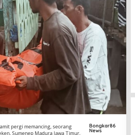
Bongkar86
amit pergi memancing, seorang
News
ken, Sumenep Madura Jawa Timur,