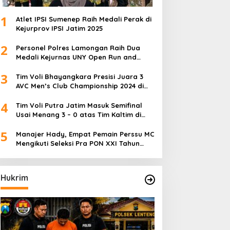
1
Atlet IPSI Sumenep Raih Medali Perak di
Kejurprov IPSI Jatim 2025
2
Personel Polres Lamongan Raih Dua
Medali Kejurnas UNY Open Run and
Jump Competition
3
Tim Voli Bhayangkara Presisi Juara 3
AVC Men’s Club Championship 2024 di
Iran
4
Tim Voli Putra Jatim Masuk Semifinal
Usai Menang 3 – 0 atas Tim Kaltim di
PON XXI Sumut
5
Manajer Hady, Empat Pemain Perssu MC
Mengikuti Seleksi Pra PON XXI Tahun
2024
Hukrim