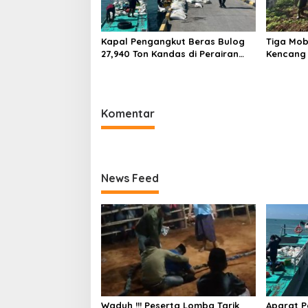
Kapal Pengangkut Beras Bulog
Tiga Mob
27,940 Ton Kandas di Perairan
Kencang 
Pulau Raas Sumenep
Pohon Ba
Kebunda
Komentar
News Feed
Waduh !!! Peserta Lomba Tarik
Aparat P