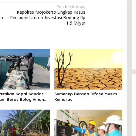
Pos berikutnya
Kapolres Mojokerto Ungkap Kasus
ah
Penipuan Umroh-Investasi Bodong Rp
1,5 Milyar
 B, RSUD dr Moh
Bupati Sumenep Resmi Lantik
adi Rumah Sakit
Syahwan Effendy Sebagai PJ
ng
Sekda
astikan Kapal Kandas
Sumenep Berada Difase Musim
an Beras Bulog Aman
Kemarau
Ada Korban Jiwa