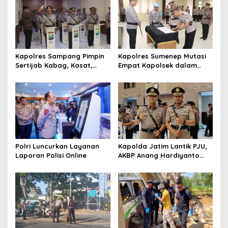
i
p
o
s
Kapolres Sampang Pimpin
Kapolres Sumenep Mutasi
Sertijab Kabag, Kasat,
Empat Kapolsek dalam
hingga 6 Kapolsek Jajaran
Penyegaran Kinerja
Polri Luncurkan Layanan
Kapolda Jatim Lantik PJU,
Laporan Polisi Online
AKBP Anang Hardiyanto
Jabat Kapolres Sumenep