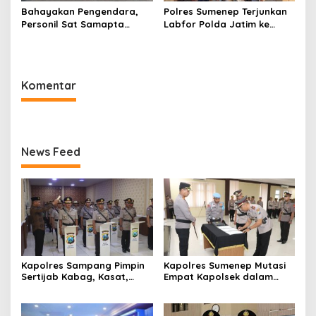
Bahayakan Pengendara,
Polres Sumenep Terjunkan
Personil Sat Samapta
Labfor Polda Jatim ke
Polres Sumenep Bersihkan
Lokasi Ledakan Mobil di
Ceceran oli di Jalan Pabian
Ambunten
Komentar
News Feed
Kapolres Sampang Pimpin
Kapolres Sumenep Mutasi
Sertijab Kabag, Kasat,
Empat Kapolsek dalam
hingga 6 Kapolsek Jajaran
Penyegaran Kinerja