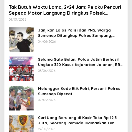
Tak Butuh Waktu Lama, 2×24 Jam: Pelaku Pencuri
Sepeda Motor Langsung Diringkus Polsek
Lenteng di Wilayah Manding
09/07/2026
Janjikan Lolos Polisi dan PNS, Warga
Sumenep Ditangkap Polres Sampang,
Korban Rugi Rp 600 juta
04/06/2026
Selama Satu Bulan, Polda Jatim Berhasil
Ungkap 320 Kasus Kejahatan Jalanan, BB
100 Sepeda Motor dan 12 Mobil Diamankan
03/06/2026
Melanggar Kode Etik Polri, Personil Polres
Sumenep Dipecat
02/03/2026
Curi Uang Berulang di Kasir Toko Rp 12,3
Juta, Seorang Pemuda Diamankan Tim
Reskrim Polsek Lenteng Sumenep
19/02/2026