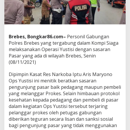
i
P
a
s
a
r
I
Brebes, Bongkar86.com–
Personil Gabungan
n
Polres Brebes yang tergabung dalam Kompi Siaga
d
melaksanakan Operasi Yustisi dengan sasaran
u
k
Pasar yang ada di wilayah Brebes, Senin
B
(08/11/2021)
r
e
Dipimpin Kasat Res Narkoba Iptu Aris Maryono
b
Ops Yustisi ini menitik beratkan sasaran
e
s
pengunjung pasar baik pedagang maupun pembeli
P
yang melanggar Prokes. Selain himbauan protokol
e
kesehatan kepada pedagang dan pembeli di pasar
t
dalam kegiatan Ops Yustisi tersebut terjaring
u
g
pelanggar prokes oleh petugas gabungan
a
diberikan teguran secara lisan dan sanksi sosial
s
bagi pengunjung pasar yang tidak menggunakan
I