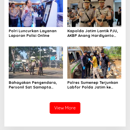
Polri Luncurkan Layanan
Kapolda Jatim Lantik PJU,
Laporan Polisi Online
AKBP Anang Hardiyanto
Jabat Kapolres Sumenep
Bahayakan Pengendara,
Polres Sumenep Terjunkan
Personil Sat Samapta
Labfor Polda Jatim ke
Polres Sumenep Bersihkan
Lokasi Ledakan Mobil di
Ceceran oli di Jalan Pabian
Ambunten
View More