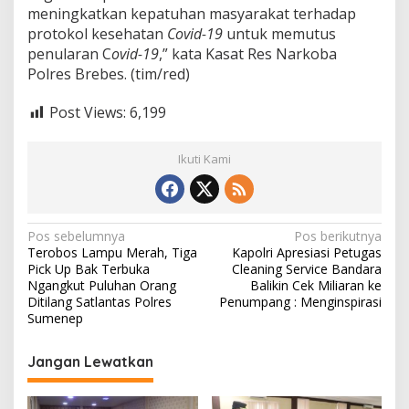
meningkatkan kepatuhan masyarakat terhadap
protokol kesehatan
Covid-19
untuk memutus
penularan C
ovid-19
,” kata Kasat Res Narkoba
Polres Brebes. (tim/red)
Post Views:
6,199
Ikuti Kami
N
Pos sebelumnya
Pos berikutnya
Terobos Lampu Merah, Tiga
Kapolri Apresiasi Petugas
a
Pick Up Bak Terbuka
Cleaning Service Bandara
v
Ngangkut Puluhan Orang
Balikin Cek Miliaran ke
Ditilang Satlantas Polres
Penumpang : Menginspirasi
i
Sumenep
g
Jangan Lewatkan
a
s