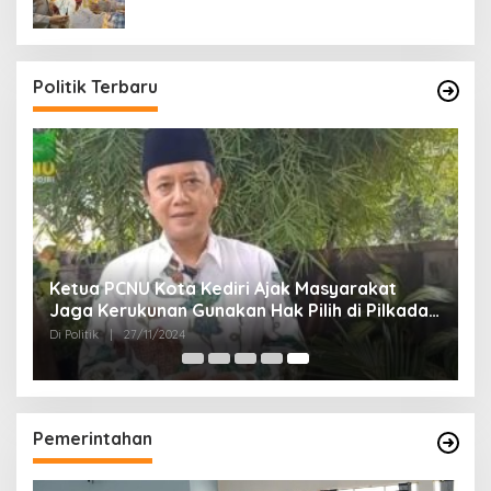
Politik Terbaru
Ketua PCNU Kota Kediri Ajak Masyarakat
Jaga Kerukunan Gunakan Hak Pilih di Pilkada
2024
Di Politik
|
27/11/2024
Pemerintahan