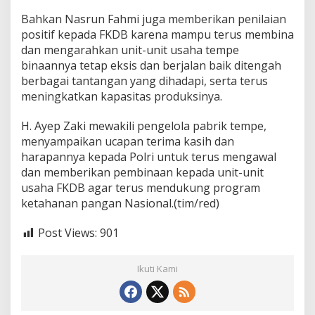
a
Bahkan Nasrun Fahmi juga memberikan penilaian
n
positif kepada FKDB karena mampu terus membina
a
n
dan mengarahkan unit-unit usaha tempe
P
binaannya tetap eksis dan berjalan baik ditengah
a
berbagai tantangan yang dihadapi, serta terus
n
meningkatkan kapasitas produksinya.
g
a
n
H. Ayep Zaki mewakili pengelola pabrik tempe,
menyampaikan ucapan terima kasih dan
harapannya kepada Polri untuk terus mengawal
dan memberikan pembinaan kepada unit-unit
usaha FKDB agar terus mendukung program
ketahanan pangan Nasional.(tim/red)
Post Views:
901
Ikuti Kami