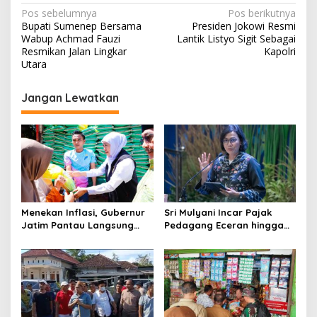
N
Pos sebelumnya
Pos berikutnya
Bupati Sumenep Bersama
Presiden Jokowi Resmi
a
Wabup Achmad Fauzi
Lantik Listyo Sigit Sebagai
v
Resmikan Jalan Lingkar
Kapolri
Utara
i
g
Jangan Lewatkan
a
s
i
p
o
s
Menekan Inflasi, Gubernur
Sri Mulyani Incar Pajak
Jatim Pantau Langsung
Pedagang Eceran hingga
Jalannya Pasar Murah di
Usaha Makanan Minuman di
Sumenep
2026