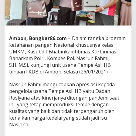
o
l
r
i
d
u
k
Ambon, Bongkar86.com
– Dalam rangka program
u
ketahanan pangan Nasional khususnya kelas
n
UMKM, Kasubdit Bhabinkamtibmas Korbinmas
g
p
Baharkam Polri, Kombes Pol. Nasrun Fahmi,
e
S.H.,M.Si, kunjungi unit usaha Tempe Asli HB
n
binaan FKDB di Ambon. Selasa (26/01/2021).
g
u
Nasrun Fahmi mengucapkan apresiasi kepada
s
a
pengelola usaha Tempe Asli HB yaitu Dadan
h
Ruslyana atas kinerjanya ditengah pandemi saat
a
ini, yang tetap memproduksi tempe dengan
t
kualitas yang baik dan tidak terpengaruh oleh
e
m
kenaikan harga kedelai yang sudah jadi isu
p
Nasional.
e
b