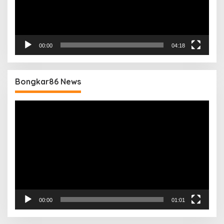
00:00
04:18
Bongkar86 News
Pemutar
Video
00:00
01:01