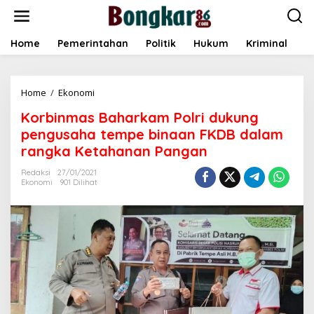
L
e
w
a
Home
Pemerintahan
Politik
Hukum
Kriminal
E
t
i
k
Home
/
Ekonomi
K
e
o
k
Korbinmas Baharkam Polri dukung
r
o
b
n
pengusaha tempe binaan FKDB dalam
i
t
rangka Ketahanan Pangan
n
e
m
n
Redaksi
27/01/2021
a
Ekonomi
901 Dilihat
s
B
a
h
a
r
k
a
m
P