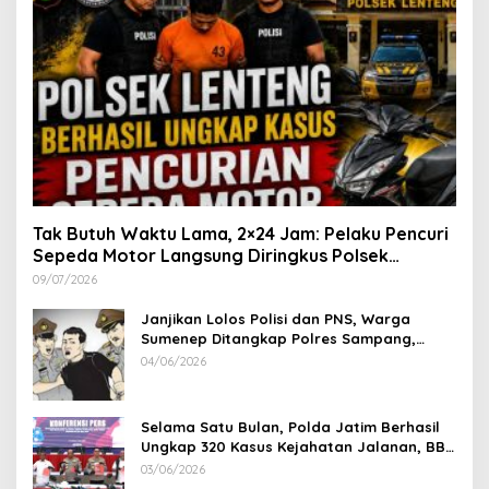
Tak Butuh Waktu Lama, 2×24 Jam: Pelaku Pencuri
Sepeda Motor Langsung Diringkus Polsek
Lenteng di Wilayah Manding
09/07/2026
Janjikan Lolos Polisi dan PNS, Warga
Sumenep Ditangkap Polres Sampang,
Korban Rugi Rp 600 juta
04/06/2026
Selama Satu Bulan, Polda Jatim Berhasil
Ungkap 320 Kasus Kejahatan Jalanan, BB
100 Sepeda Motor dan 12 Mobil Diamankan
03/06/2026