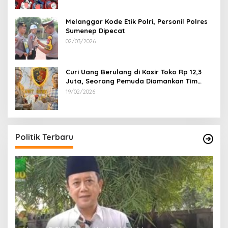
Melanggar Kode Etik Polri, Personil Polres
Sumenep Dipecat
02/03/2026
Curi Uang Berulang di Kasir Toko Rp 12,3
Juta, Seorang Pemuda Diamankan Tim
Reskrim Polsek Lenteng Sumenep
19/02/2026
Politik Terbaru