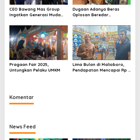
CEO Bawang Mas Group
Dugaan Adanya Beras
Ingatkan Generasi Muda
Oplosan Beredar
Cinta Tanah Air, Pembelian
Dipasaran, Tim Satgas
Tembakau Sesuai Dengan
Pangan Sumenep Temukan
Klaster
Kemasan Stok Lama Belum
Diperbarui
Pragaan Fair 2025,
Lima Bulan di Malioboro,
Untungkan Pelaku UMKM
Pendapatan Mencapai Rp 7
Juta Per Hari
Komentar
News Feed