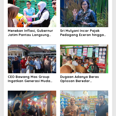
Menekan Inflasi, Gubernur
Sri Mulyani Incar Pajak
Jatim Pantau Langsung
Pedagang Eceran hingga
Jalannya Pasar Murah di
Usaha Makanan Minuman di
Sumenep
2026
CEO Bawang Mas Group
Dugaan Adanya Beras
Ingatkan Generasi Muda
Oplosan Beredar
Cinta Tanah Air, Pembelian
Dipasaran, Tim Satgas
Tembakau Sesuai Dengan
Pangan Sumenep Temukan
Klaster
Kemasan Stok Lama Belum
Diperbarui