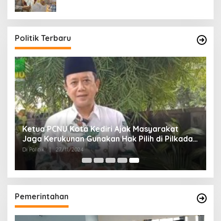
Politik Terbaru
Ketua PCNU Kota Kediri Ajak Masyarakat
Jaga Kerukunan Gunakan Hak Pilih di Pilkada
2024
Di Politik
|
27/11/2024
Pemerintahan