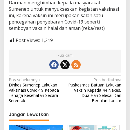
Darman menghimbau kepada masyarakat
Sumenep untuk menyukseskan kegiatan vaksinasi
ini, karena vaksin ini merupakan salah satu
pencegahan penyebaran Covid-19 seperti
semboyan vaksin halal dan aman.(reka/rest)
Post Views:
1,219
Ikuti Kami
N
Pos sebelumnya
Pos berikutnya
Dinkes Sumenep Lakukan
Puskesmas Batuan Lakukan
a
Vaksinasi Covid-19 Kepada
Vaksin Kepada 44 Nakes,
v
Tenaga Kesehatan Secara
Dua Hari Selesai Dan
Serentak
Berjalan Lancar
i
g
Jangan Lewatkan
a
s