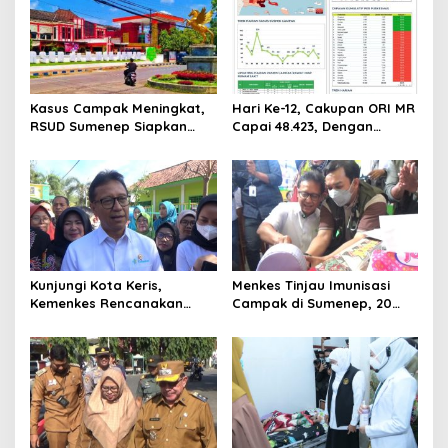
i
p
o
s
Kasus Campak Meningkat,
Hari Ke-12, Cakupan ORI MR
RSUD Sumenep Siapkan
Capai 48.423, Dengan
Ruang Isolasi, Balita
Cakupan 65,5 persen
dengan Imunisasi Tak
Lengkap Jadi Prioritas
Kunjungi Kota Keris,
Menkes Tinjau Imunisasi
Kemenkes Rencanakan
Campak di Sumenep, 20
Bangun Laboratorium di
Anak Meninggal Dunia
Pulau Madura