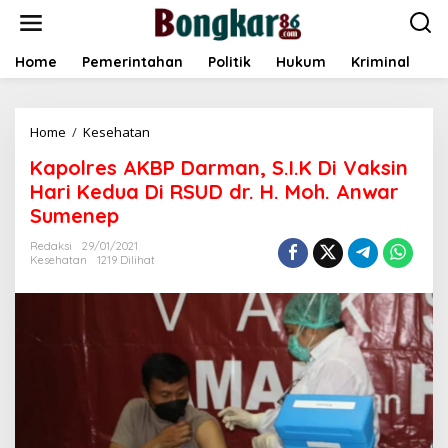
L
e
w
a
Home
Pemerintahan
Politik
Hukum
Kriminal
E
t
i
k
Home
/
Kesehatan
K
e
a
k
Kapolres AKBP Darman, S.I.K Di Vaksin
p
o
o
n
Hari Kedua Di RSUD dr. H. Moh. Anwar
l
t
Sumenep
r
e
e
n
Redaksi
29/01/2021
s
Kesehatan
1219 Dilihat
A
K
B
P
D
a
r
m
a
n