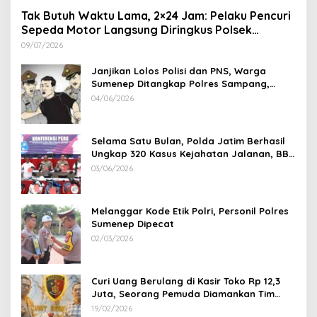
Tak Butuh Waktu Lama, 2×24 Jam: Pelaku Pencuri
Sepeda Motor Langsung Diringkus Polsek
Lenteng di Wilayah Manding
09/07/2026
Janjikan Lolos Polisi dan PNS, Warga
Sumenep Ditangkap Polres Sampang,
Korban Rugi Rp 600 juta
04/06/2026
Selama Satu Bulan, Polda Jatim Berhasil
Ungkap 320 Kasus Kejahatan Jalanan, BB
100 Sepeda Motor dan 12 Mobil Diamankan
03/06/2026
Melanggar Kode Etik Polri, Personil Polres
Sumenep Dipecat
02/03/2026
Curi Uang Berulang di Kasir Toko Rp 12,3
Juta, Seorang Pemuda Diamankan Tim
Reskrim Polsek Lenteng Sumenep
19/02/2026