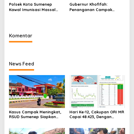
Polsek Kota Sumenep
Gubernur Khofifah:
Kawal Imunisasi Massal
Penanganan Campak
Dalam Pencegahan Kasus
Harus Terpadu dan
Campak
Terintegrasi
Komentar
News Feed
Kasus Campak Meningkat,
Hari Ke-12, Cakupan ORI MR
RSUD Sumenep Siapkan
Capai 48.423, Dengan
Ruang Isolasi, Balita
Cakupan 65,5 persen
dengan Imunisasi Tak
Lengkap Jadi Prioritas