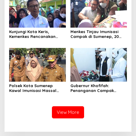
Kunjungi Kota Keris,
Menkes Tinjau Imunisasi
Kemenkes Rencanakan
Campak di Sumenep, 20
Bangun Laboratorium di
Anak Meninggal Dunia
Pulau Madura
Polsek Kota Sumenep
Gubernur Khofifah:
Kawal Imunisasi Massal
Penanganan Campak
Dalam Pencegahan Kasus
Harus Terpadu dan
Campak
Terintegrasi
View More