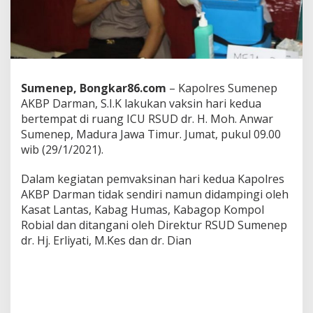
,
S
.
I
.
K
D
Sumenep, Bongkar86.com
– Kapolres Sumenep
i
AKBP Darman, S.I.K lakukan vaksin hari kedua
V
bertempat di ruang ICU RSUD dr. H. Moh. Anwar
a
k
Sumenep, Madura Jawa Timur. Jumat, pukul 09.00
s
wib (29/1/2021).
i
n
Dalam kegiatan pemvaksinan hari kedua Kapolres
H
AKBP Darman tidak sendiri namun didampingi oleh
a
r
Kasat Lantas, Kabag Humas, Kabagop Kompol
i
Robial dan ditangani oleh Direktur RSUD Sumenep
K
dr. Hj. Erliyati, M.Kes dan dr. Dian
e
d
u
a
D
i