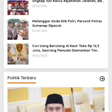
Ungkap 320 Kasus Kejahatan Jalanan, BB
100 Sepeda Motor dan 12 Mobil Diamankan
03/06/2026
Melanggar Kode Etik Polri, Personil Polres
Sumenep Dipecat
02/03/2026
Curi Uang Berulang di Kasir Toko Rp 12,3
Juta, Seorang Pemuda Diamankan Tim
Reskrim Polsek Lenteng Sumenep
19/02/2026
Politik Terbaru