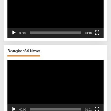
00:00
04:18
Bongkar86 News
Pemutar
Video
00:00
01:01