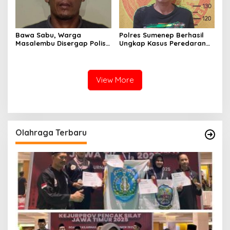
Bawa Sabu, Warga
Polres Sumenep Berhasil
Masalembu Disergap Polisi,
Ungkap Kasus Peredaran
Satu Tersangka Melarikan
Sabu di Kecamatan
Diri
Pragaan, Puluhan Poket
Diamankan
View More
Olahraga Terbaru