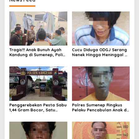
Tragis!!! Anak Bunuh Ayah
Cucu Diduga ODGJ Serang
Kandung di Sumenep, Polisi
Nenek Hingga Meninggal di
Amankan Pelaku
Tempat, Polisi Amankan
Pelaku
Penggerebekan Pesta Sabu
Polres Sumenep Ringkus
1,44 Gram Bocor, Satu
Pelaku Pencabulan Anak di
Tersangka Kabur, Ada Apa
Bawah Umur
Polsek Kangean???