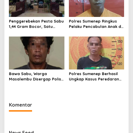
Penggerebekan Pesta Sabu
Polres Sumenep Ringkus
1,44 Gram Bocor, Satu
Pelaku Pencabulan Anak di
Tersangka Kabur, Ada Apa
Bawah Umur
Polsek Kangean???
Bawa Sabu, Warga
Polres Sumenep Berhasil
Masalembu Disergap Polisi,
Ungkap Kasus Peredaran
Satu Tersangka Melarikan
Sabu di Kecamatan
Diri
Pragaan, Puluhan Poket
Diamankan
Komentar
News Feed