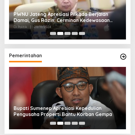
24
PWNU Jateng Apresiasi Pilkada Berjalan
B
Damai, Gus Rozin: Cerminan Kedewasaan
K
Politik Masyarakat
Di Politik
|
29/11/2024
Di 
Pemerintahan
Bupati Sumenep Apresiasi Kepedulian
N
Pengusaha Properti Bantu Korban Gempa
S
B