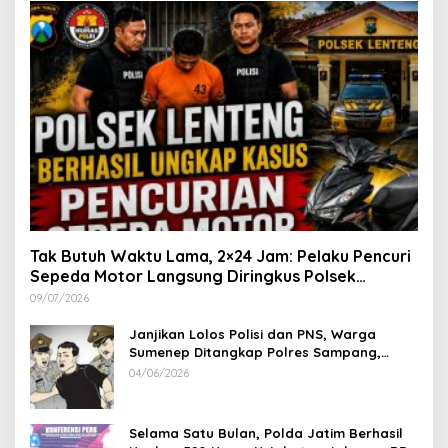
Tak Butuh Waktu Lama, 2×24 Jam: Pelaku Pencuri
Sepeda Motor Langsung Diringkus Polsek
Lenteng di Wilayah Manding
09/07/2026
Janjikan Lolos Polisi dan PNS, Warga
Sumenep Ditangkap Polres Sampang,
Korban Rugi Rp 600 juta
04/06/2026
Selama Satu Bulan, Polda Jatim Berhasil