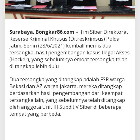
D
i
t
a
n
g
Surabaya, Bongkar86.com
– Tim Siber Direktorat
k
Reserse Kriminal Khusus (Ditreskrimsus) Polda
a
Jatim, Senin (28/6/2021) kembali merilis dua
p
tersangka, hasil pengembangan kasus Ilegal Akses
P
o
(Hacker), yang sebelumnya emoat tersangka telah
l
di tangkap lebih dulu.
d
a
Dua tersangka yang ditangkap adalah FSR warga
J
Bekasi dan AZ warga Jakarta, mereka ditangkap
a
t
berdasarkan hasil pengembangan dari keempat
i
tersangka lain, yang sebelumnya telah ditangkap
m
oleh anggota Unit III Subdit V Siber di beberapa
tempat yang berbeda.