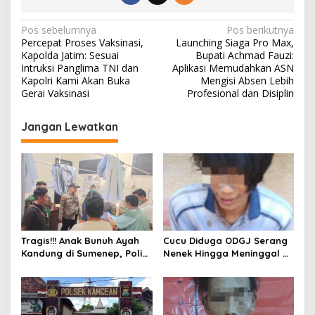
N
Pos sebelumnya
Pos berikutnya
Percepat Proses Vaksinasi,
Launching Siaga Pro Max,
a
Kapolda Jatim: Sesuai
Bupati Achmad Fauzi:
v
Intruksi Panglima TNI dan
Aplikasi Memudahkan ASN
Kapolri Kami Akan Buka
Mengisi Absen Lebih
i
Gerai Vaksinasi
Profesional dan Disiplin
g
Jangan Lewatkan
a
s
i
p
o
s
Tragis!!! Anak Bunuh Ayah
Cucu Diduga ODGJ Serang
Kandung di Sumenep, Polisi
Nenek Hingga Meninggal di
Amankan Pelaku
Tempat, Polisi Amankan
Pelaku