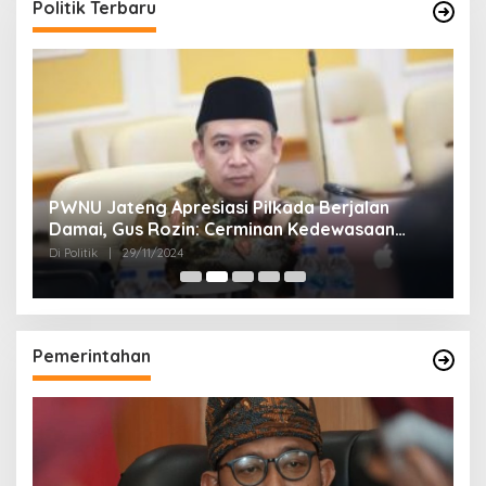
Politik Terbaru
24
PWNU Jateng Apresiasi Pilkada Berjalan
B
Damai, Gus Rozin: Cerminan Kedewasaan
K
Politik Masyarakat
Di Politik
|
29/11/2024
Di 
Pemerintahan