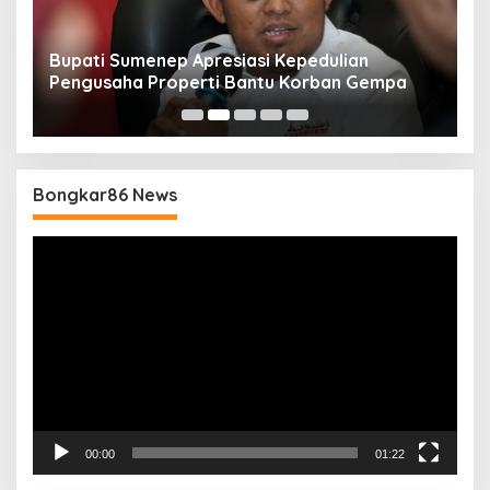
Bupati Sumenep Apresiasi Kepedulian
N
Pengusaha Properti Bantu Korban Gempa
S
B
Bongkar86 News
Pemutar
Video
00:00
01:22