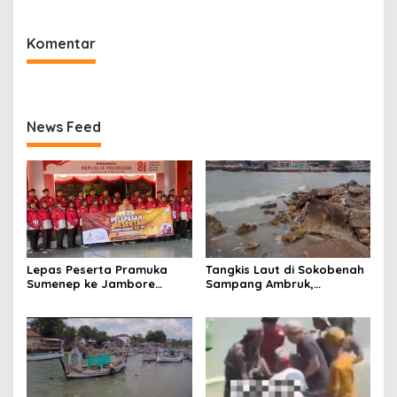
Menerima
Komentar
News Feed
Lepas Peserta Pramuka
Tangkis Laut di Sokobenah
Sumenep ke Jambore
Sampang Ambruk,
Nasional XII, Ini Pesan
Mengancam Keselamatan
Wabup KH Imam Hasyim
Warga