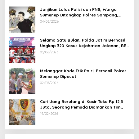
Janjikan Lolos Polisi dan PNS, Warga
Sumenep Ditangkap Polres Sampang,
Korban Rugi Rp 600 juta
04/06/2026
Selama Satu Bulan, Polda Jatim Berhasil
Ungkap 320 Kasus Kejahatan Jalanan, BB
100 Sepeda Motor dan 12 Mobil Diamankan
03/06/2026
Melanggar Kode Etik Polri, Personil Polres
Sumenep Dipecat
02/03/2026
Curi Uang Berulang di Kasir Toko Rp 12,3
Juta, Seorang Pemuda Diamankan Tim
Reskrim Polsek Lenteng Sumenep
19/02/2026