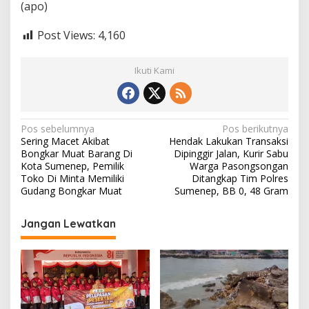
(apo)
Post Views:
4,160
Ikuti Kami
N
Pos sebelumnya
Pos berikutnya
Sering Macet Akibat
Hendak Lakukan Transaksi
a
Bongkar Muat Barang Di
Dipinggir Jalan, Kurir Sabu
v
Kota Sumenep, Pemilik
Warga Pasongsongan
Toko Di Minta Memiliki
Ditangkap Tim Polres
i
Gudang Bongkar Muat
Sumenep, BB 0, 48 Gram
g
Jangan Lewatkan
a
s
i
p
o