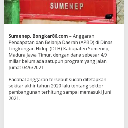
e
s
a
r
4
,
9
Sumenep, Bongkar86.com
– Anggaran
M
Pendapatan dan Belanja Daerah (APBD) di Dinas
i
Lingkungan Hidup (DLH) Kabupaten Sumenep,
l
i
Madura Jawa Timur, dengan dana sebesar 4,9
a
miliar belum ada satupun program yang jalan.
r
Jumat 04/6/2021
B
e
Padahal anggaran tersebut sudah ditetapkan
l
u
sekitar akhir tahun 2020 lalu tentang sektor
m
pembangunan terhitung sampai memasuki Juni
A
2021.
d
a
S
a
t
u