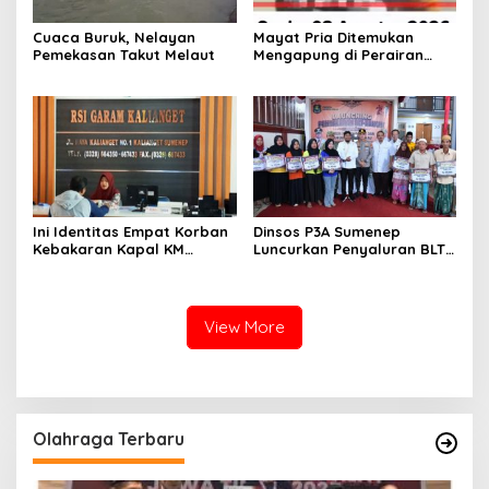
Cuaca Buruk, Nelayan
Mayat Pria Ditemukan
Pemekasan Takut Melaut
Mengapung di Perairan
Pelabuhan Giligenting
Sumenep
Ini Identitas Empat Korban
Dinsos P3A Sumenep
Kebakaran Kapal KM
Luncurkan Penyaluran BLT
Mutiara Sentosa 2 di Rawat
DBHCHT 2026, Sebanyak
di RSI Kalianget Sumenep
2.600 Buruh Tembakau Siap
Menerima
View More
Olahraga Terbaru