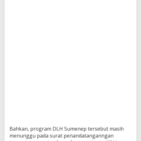
p
u
n
P
r
o
g
r
a
m
Y
a
n
g
J
a
l
a
n
Bahkan, program DLH Sumenep tersebut masih
menunggu pada surat penandatanganngan