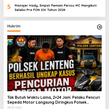
5
Manajer Hady, Empat Pemain Perssu MC Mengikuti
Seleksi Pra PON XXI Tahun 2024
Hukrim
Tak Butuh Waktu Lama, 2×24 Jam: Pelaku Pencuri
Sepeda Motor Langsung Diringkus Polsek
Lenteng di Wilayah Manding
09/07/2026