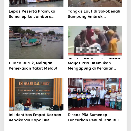
s
Lepas Peserta Pramuka
Tangkis Laut di Sokobenah
Sumenep ke Jambore
Sampang Ambruk,
Nasional XII, Ini Pesan
Mengancam Keselamatan
Wabup KH Imam Hasyim
Warga
Cuaca Buruk, Nelayan
Mayat Pria Ditemukan
Pemekasan Takut Melaut
Mengapung di Perairan
Pelabuhan Giligenting
Sumenep
Ini Identitas Empat Korban
Dinsos P3A Sumenep
Kebakaran Kapal KM
Luncurkan Penyaluran BLT
Mutiara Sentosa 2 di Rawat
DBHCHT 2026, Sebanyak
di RSI Kalianget Sumenep
2.600 Buruh Tembakau Siap