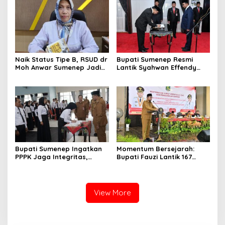
Akhlak Generasi
Naik Status Tipe B, RSUD dr
Bupati Sumenep Resmi
Moh Anwar Sumenep Jadi
Lantik Syahwan Effendy
Rumah Sakit Rujukan
Sebagai PJ Sekda
Berjenjang
Bupati Sumenep Ingatkan
Momentum Bersejarah:
PPPK Jaga Integritas,
Bupati Fauzi Lantik 167
Jangan Terjerat
PPPK, Titip Pesan Integritas
Perselingkuhan dan Judi
Online
View More