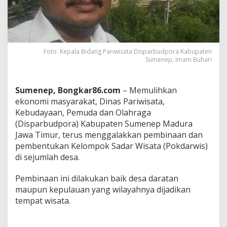
k
a
n
P
e
m
Foto: Kepala Bidang Pariwisata Disparbudpora Kabupaten
b
Sumenep, Imam Buhari
i
n
a
Sumenep, Bongkar86.com
– Memulihkan
a
ekonomi masyarakat, Dinas Pariwisata,
n
Kebudayaan, Pemuda dan Olahraga
d
a
(Disparbudpora) Kabupaten Sumenep Madura
n
Jawa Timur, terus menggalakkan pembinaan dan
P
pembentukan Kelompok Sadar Wisata (Pokdarwis)
e
di sejumlah desa.
m
b
e
Pembinaan ini dilakukan baik desa daratan
n
maupun kepulauan yang wilayahnya dijadikan
t
tempat wisata.
u
k
a