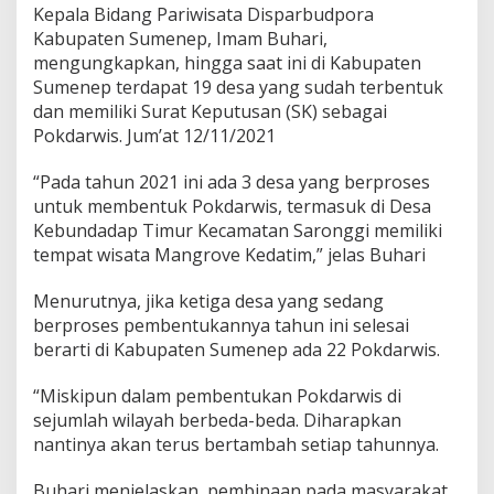
Kepala Bidang Pariwisata Disparbudpora
i
K
Kabupaten Sumenep, Imam Buhari,
e
mengungkapkan, hingga saat ini di Kabupaten
p
Sumenep terdapat 19 desa yang sudah terbentuk
u
dan memiliki Surat Keputusan (SK) sebagai
l
a
Pokdarwis. Jum’at 12/11/2021
u
a
“Pada tahun 2021 ini ada 3 desa yang berproses
n
untuk membentuk Pokdarwis, termasuk di Desa
Kebundadap Timur Kecamatan Saronggi memiliki
tempat wisata Mangrove Kedatim,” jelas Buhari
Menurutnya, jika ketiga desa yang sedang
berproses pembentukannya tahun ini selesai
berarti di Kabupaten Sumenep ada 22 Pokdarwis.
“Miskipun dalam pembentukan Pokdarwis di
sejumlah wilayah berbeda-beda. Diharapkan
nantinya akan terus bertambah setiap tahunnya.
Buhari menjelaskan, pembinaan pada masyarakat