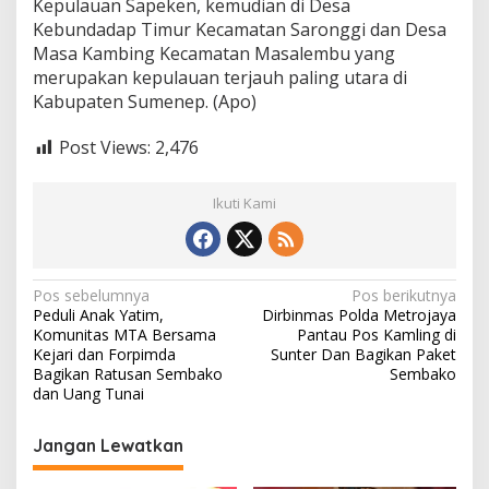
Kepulauan Sapeken, kemudian di Desa
Kebundadap Timur Kecamatan Saronggi dan Desa
Masa Kambing Kecamatan Masalembu yang
merupakan kepulauan terjauh paling utara di
Kabupaten Sumenep. (Apo)
Post Views:
2,476
Ikuti Kami
N
Pos sebelumnya
Pos berikutnya
Peduli Anak Yatim,
Dirbinmas Polda Metrojaya
a
Komunitas MTA Bersama
Pantau Pos Kamling di
v
Kejari dan Forpimda
Sunter Dan Bagikan Paket
Bagikan Ratusan Sembako
Sembako
i
dan Uang Tunai
g
Jangan Lewatkan
a
s