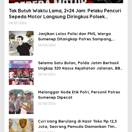
Tak Butuh Waktu Lama, 2×24 Jam: Pelaku Pencuri
Sepeda Motor Langsung Diringkus Polsek
Lenteng di Wilayah Manding
09/07/2026
Janjikan Lolos Polisi dan PNS, Warga
Sumenep Ditangkap Polres Sampang,
Korban Rugi Rp 600 juta
04/06/2026
Selama Satu Bulan, Polda Jatim Berhasil
Ungkap 320 Kasus Kejahatan Jalanan, BB
100 Sepeda Motor dan 12 Mobil Diamankan
03/06/2026
Melanggar Kode Etik Polri, Personil Polres
Sumenep Dipecat
02/03/2026
Curi Uang Berulang di Kasir Toko Rp 12,3
Juta, Seorang Pemuda Diamankan Tim
Reskrim Polsek Lenteng Sumenep