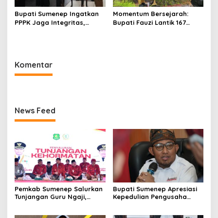
Bupati Sumenep Ingatkan
Momentum Bersejarah:
PPPK Jaga Integritas,
Bupati Fauzi Lantik 167
Jangan Terjerat
PPPK, Titip Pesan Integritas
Perselingkuhan dan Judi
Online
Komentar
News Feed
Pemkab Sumenep Salurkan
Bupati Sumenep Apresiasi
Tunjangan Guru Ngaji,
Kepedulian Pengusaha
Bupati Fauzi: Guru Ngaji
Properti Bantu Korban
Berperan Strategis Bangun
Gempa