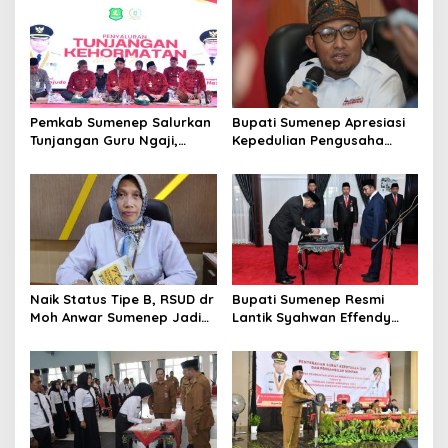
i
p
o
s
Pemkab Sumenep Salurkan
Bupati Sumenep Apresiasi
Tunjangan Guru Ngaji,
Kepedulian Pengusaha
Bupati Fauzi: Guru Ngaji
Properti Bantu Korban
Berperan Strategis Bangun
Gempa
Akhlak Generasi
Naik Status Tipe B, RSUD dr
Bupati Sumenep Resmi
Moh Anwar Sumenep Jadi
Lantik Syahwan Effendy
Rumah Sakit Rujukan
Sebagai PJ Sekda
Berjenjang