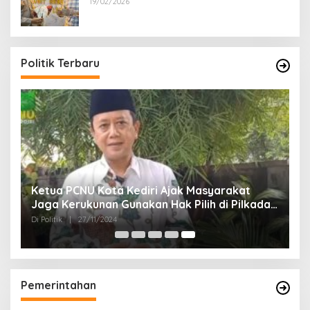
19/02/2026
Politik Terbaru
Ketua PCNU Kota Kediri Ajak Masyarakat
Jaga Kerukunan Gunakan Hak Pilih di Pilkada
2024
Di Politik
|
27/11/2024
Pemerintahan