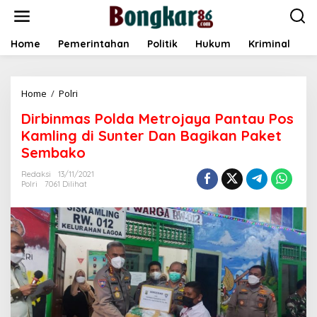
L
e
w
a
Home
Pemerintahan
Politik
Hukum
Kriminal
E
t
i
k
Home
/
Polri
D
e
i
k
Dirbinmas Polda Metrojaya Pantau Pos
r
o
b
n
Kamling di Sunter Dan Bagikan Paket
i
t
Sembako
n
e
m
n
Redaksi
13/11/2021
a
Polri
7061 Dilihat
s
P
o
l
d
a
M
e
t
r