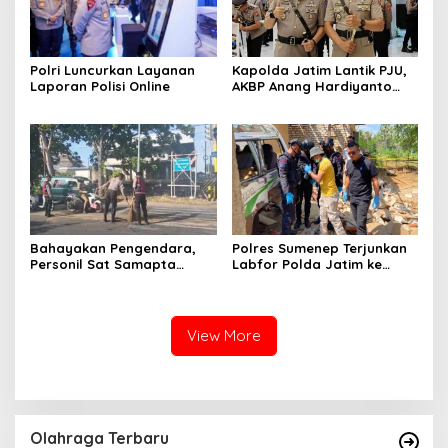
Polri Luncurkan Layanan
Kapolda Jatim Lantik PJU,
Laporan Polisi Online
AKBP Anang Hardiyanto
Jabat Kapolres Sumenep
Bahayakan Pengendara,
Polres Sumenep Terjunkan
Personil Sat Samapta
Labfor Polda Jatim ke
Polres Sumenep Bersihkan
Lokasi Ledakan Mobil di
Ceceran oli di Jalan Pabian
Ambunten
View More
Olahraga Terbaru