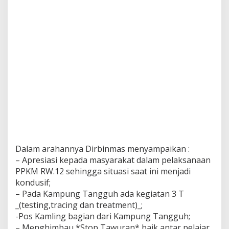
o
Dalam arahannya Dirbinmas menyampaikan :
– Apresiasi kepada masyarakat dalam pelaksanaan
PPKM RW.12 sehingga situasi saat ini menjadi
kondusif;
– Pada Kampung Tangguh ada kegiatan 3 T
_(testing,tracing dan treatment)_;
-Pos Kamling bagian dari Kampung Tangguh;
– Menghimbau *Stop Tawuran* baik antar pelajar