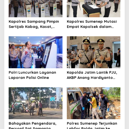
p
o
s
Kapolres Sampang Pimpin
Kapolres Sumenep Mutasi
Sertijab Kabag, Kasat,
Empat Kapolsek dalam
hingga 6 Kapolsek Jajaran
Penyegaran Kinerja
Polri Luncurkan Layanan
Kapolda Jatim Lantik PJU,
Laporan Polisi Online
AKBP Anang Hardiyanto
Jabat Kapolres Sumenep
Bahayakan Pengendara,
Polres Sumenep Terjunkan
Personil Sat Samapta
Labfor Polda Jatim ke