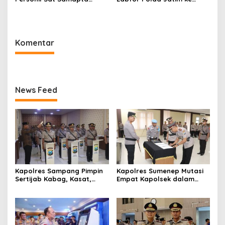
Polres Sumenep Bersihkan
Lokasi Ledakan Mobil di
Ceceran oli di Jalan Pabian
Ambunten
Komentar
News Feed
Kapolres Sampang Pimpin
Kapolres Sumenep Mutasi
Sertijab Kabag, Kasat,
Empat Kapolsek dalam
hingga 6 Kapolsek Jajaran
Penyegaran Kinerja