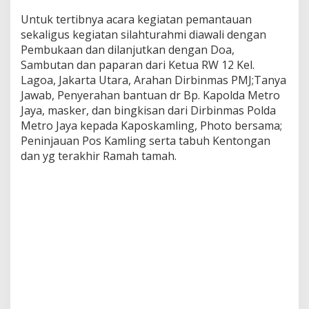
n
Untuk tertibnya acara kegiatan pemantauan
t
e
sekaligus kegiatan silahturahmi diawali dengan
r
Pembukaan dan dilanjutkan dengan Doa,
D
Sambutan dan paparan dari Ketua RW 12 Kel.
a
Lagoa, Jakarta Utara, Arahan Dirbinmas PMJ;Tanya
n
B
Jawab, Penyerahan bantuan dr Bp. Kapolda Metro
a
Jaya, masker, dan bingkisan dari Dirbinmas Polda
g
Metro Jaya kepada Kaposkamling, Photo bersama;
i
Peninjauan Pos Kamling serta tabuh Kentongan
k
dan yg terakhir Ramah tamah.
a
n
P
a
k
e
t
S
e
m
b
a
k