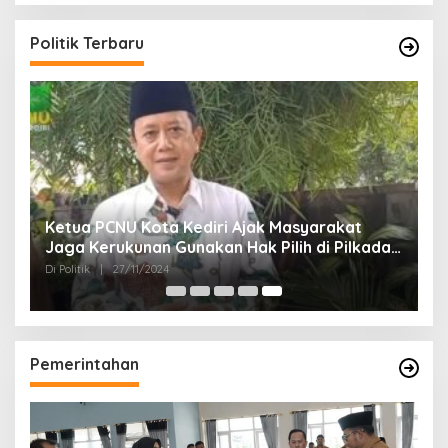
Politik Terbaru
Ketua PCNU Kota Kediri Ajak Masyarakat
Jaga Kerukunan Gunakan Hak Pilih di Pilkada
2024
Di Politik
|
27/11/2024
Pemerintahan