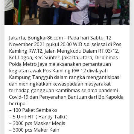
o
j
a
y
a
P
a
Jakarta, Bongkar86.com – Pada hari Sabtu, 12
n
November 2021 pukul 20.00 WIB s.d. selesai di Pos
t
Kamling RW.12, Jalan Mengkudu Dalam RT.03/12,
a
u
Kel. Lagoa, Kec. Sunter, Jakarta Utara, Dirbinmas
P
Polda Metro Jaya melaksanakan pemantauan
o
kegiatan awak Pos Kamling RW 12 diwilayah
s
Kampung Tangguh dalam rangka mengantisipasi
K
a
dan meningkatkan kewaspadaan masyarakat
m
terhadap gangguan kamtibmas selama pandemi
l
Covid-19 dan Penyerahan Bantuan dari Bp.Kapolda
i
berupa :
n
– 100 Paket Sembako
g
d
– 5 Unit HT ( Handy Talki )
i
– 3000 pcs Masker Medis
S
– 3000 pcs Maker Kain
u