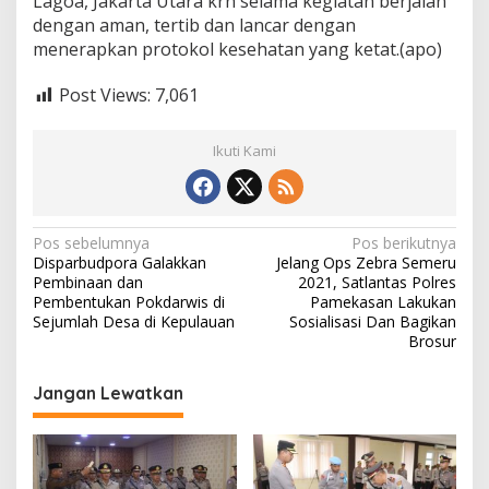
Lagoa, Jakarta Utara krn selama kegiatan berjalan
dengan aman, tertib dan lancar dengan
menerapkan protokol kesehatan yang ketat.(apo)
Post Views:
7,061
Ikuti Kami
N
Pos sebelumnya
Pos berikutnya
Disparbudpora Galakkan
Jelang Ops Zebra Semeru
a
Pembinaan dan
2021, Satlantas Polres
v
Pembentukan Pokdarwis di
Pamekasan Lakukan
Sejumlah Desa di Kepulauan
Sosialisasi Dan Bagikan
i
Brosur
g
Jangan Lewatkan
a
s
i