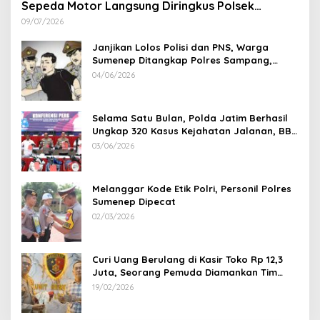
Sepeda Motor Langsung Diringkus Polsek
Lenteng di Wilayah Manding
09/07/2026
Janjikan Lolos Polisi dan PNS, Warga
Sumenep Ditangkap Polres Sampang,
Korban Rugi Rp 600 juta
04/06/2026
Selama Satu Bulan, Polda Jatim Berhasil
Ungkap 320 Kasus Kejahatan Jalanan, BB
100 Sepeda Motor dan 12 Mobil Diamankan
03/06/2026
Melanggar Kode Etik Polri, Personil Polres
Sumenep Dipecat
02/03/2026
Curi Uang Berulang di Kasir Toko Rp 12,3
Juta, Seorang Pemuda Diamankan Tim
Reskrim Polsek Lenteng Sumenep
19/02/2026