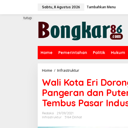
L
Tambahkan Menu
e
Sabtu, 8 Agustus 2026
w
a
tutup
t
i
k
e
k
o
Home
Pemerintahan
Politik
Hukum
n
t
e
n
Home
/
Infrastruktur
W
a
Wali Kota Eri Doron
l
i
Pangeran dan Pute
K
o
Tembus Pasar Indus
t
a
E
Redaksi
29/09/2021
r
Infrastruktur
5164 Dilihat
i
D