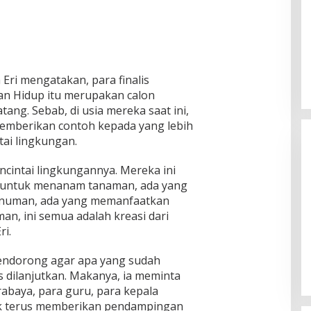
 Eri mengatakan, para finalis
an Hidup itu merupakan calon
ang. Sebab, di usia mereka saat ini,
mberikan contoh kepada yang lebih
ai lingkungan.
encintai lingkungannya. Mereka ini
 untuk menanam tanaman, ada yang
minuman, ada yang memanfaatkan
n, ini semua adalah kreasi dari
n KPU
KH Imam Hasyim Nyoblos di TPS
ri.
ngan Kharisma
002 Desa Aengbaja Raja,
angan
Berharap Pilkada Berjalan Damai
Di Politik
|
27/11/2024
 mendorong agar apa yang sudah
us dilanjutkan. Makanya, ia meminta
baya, para guru, para kepala
uk terus memberikan pendampingan