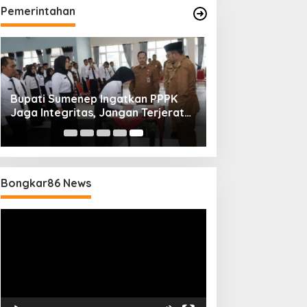
Pemerintahan
Bupati Sumenep Ingatkan PPPK
Jaga Integritas, Jangan Terjerat
Perselingkuhan dan Judi Online
Bongkar86 News
Pemutar
Video