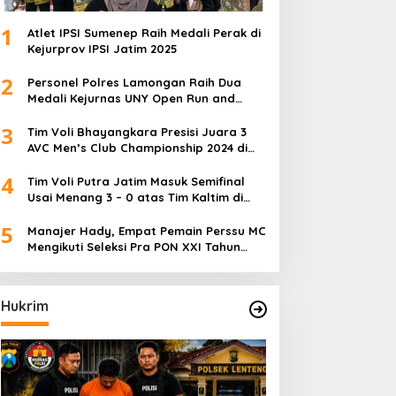
1
Atlet IPSI Sumenep Raih Medali Perak di
Kejurprov IPSI Jatim 2025
2
Personel Polres Lamongan Raih Dua
Medali Kejurnas UNY Open Run and
Jump Competition
3
Tim Voli Bhayangkara Presisi Juara 3
AVC Men’s Club Championship 2024 di
Iran
4
Tim Voli Putra Jatim Masuk Semifinal
Usai Menang 3 – 0 atas Tim Kaltim di
PON XXI Sumut
5
Manajer Hady, Empat Pemain Perssu MC
Mengikuti Seleksi Pra PON XXI Tahun
2024
Hukrim