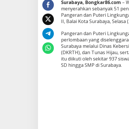
Surabaya, Bongkar86.com
– W
a
menyerahkan sebanyak 51 peng
n
Pangeran dan Puteri Lingkunga
g
e
II, Balai Kota Surabaya, Selasa 
r
a
Pangeran dan Puteri Lingkun
n
perlombaan yang diselenggara
d
Surabaya melalui Dinas Kebers
a
n
(DKRTH), dan Tunas Hijau, ser
P
itu diikuti oleh sekitar 937 sis
u
SD hingga SMP di Surabaya.
t
e
r
i
L
i
n
g
k
u
n
g