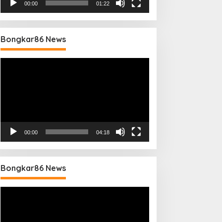
00:00
01:22
Bongkar86 News
Pemutar
Video
00:00
04:18
Bongkar86 News
Pemutar
Video