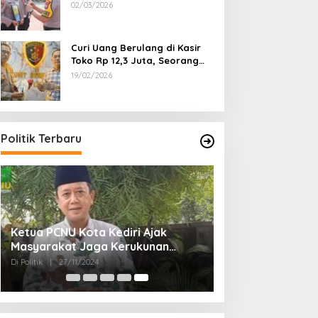
Dipecat
02/03/2026
Curi Uang Berulang di Kasir
Toko Rp 12,3 Juta, Seorang
Pemuda Diamankan Tim
19/02/2026
Reskrim Polsek Lenteng
Sumenep
Politik Terbaru
Ketua PCNU Kota Kediri Ajak
Masyarakat Jaga Kerukunan
Gunakan Hak Pilih di Pilkada 2024
Di Politik
|
27/11/2024