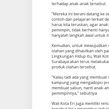
i
terhadap anak-anak tersebut.
“Mereka ini berani datang ke
contoh dan pelajaran terkait d
harus kita teruskan, agar anak
pemimpin, tidak berhenti hanya
hanyalah langkah awal untuk m
Bupati Sumenep Apresiasi
Naik Status Tipe
Kepedulian Pengusaha Properti
Anwar Sumenep J
Bantu Korban Gempa
Rujukan Berjenja
Kemudian, untuk mewujudkan su
olahan yang dihasilkan oleh par
Lingkungan Hidup itu, Wali Kot
Surabaya akan terus melakuk
produk olahan tersebut.
“Kalau tadi ada yang membuat s
kampung yang mengadopsi prod
membuat sabun, nanti anak-ana
pemimpinnya,” sebutnya.
Wali Kota Eri juga memiliki re
tersebut bisa menembus indus