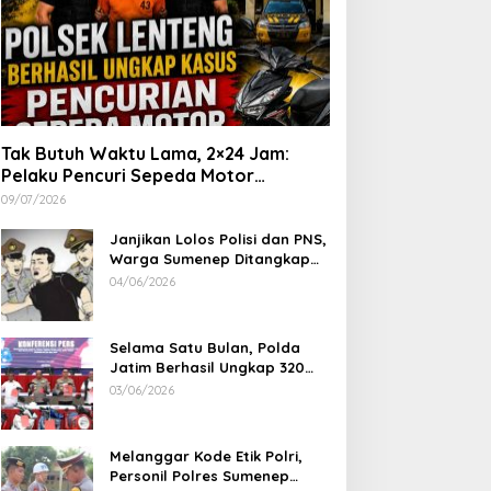
Tak Butuh Waktu Lama, 2×24 Jam:
Pelaku Pencuri Sepeda Motor
Langsung Diringkus Polsek Lenteng di
09/07/2026
Wilayah Manding
Janjikan Lolos Polisi dan PNS,
Warga Sumenep Ditangkap
Polres Sampang, Korban Rugi
04/06/2026
Rp 600 juta
Selama Satu Bulan, Polda
Jatim Berhasil Ungkap 320
Kasus Kejahatan Jalanan, BB
03/06/2026
100 Sepeda Motor dan 12
Mobil Diamankan
Melanggar Kode Etik Polri,
Personil Polres Sumenep