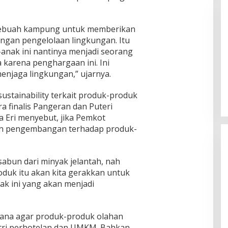
 sebuah kampung untuk memberikan
engan pengelolaan lingkungan. Itu
-anak ini nantinya menjadi seorang
 karena penghargaan ini. Ini
enjaga lingkungan,” ujarnya.
 B, RSUD dr Moh
Bupati Sumenep Resmi Lantik
adi Rumah Sakit
Syahwan Effendy Sebagai PJ
ng
Sekda
stainability terkait produk-produk
a finalis Pangeran dan Puteri
a Eri menyebut, jika Pemkot
an pengembangan terhadap produk-
abun dari minyak jelantah, nah
uk itu akan kita gerakkan untuk
k ini yang akan menjadi
ncana agar produk-produk olahan
tri perhotelan dan UMKM. Bahkan,