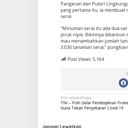
Pangeran dan Puteri Lingkunga
yang pertama itu, ia membuat
serai.
“Minuman serai itu ada dua vari
jeruk nipis. Bikinnya dibantui
mau menambahkan jumlah tana
3.030 tanaman serai.” pungkasn
Post Views:
5,164
I
N
Pos sebelumnya
TNI – Polri Gelar Pendisiplinan Prok
a
Guna Tekan Penyebaran Covid-19
v
i
Jangan Lewatkan