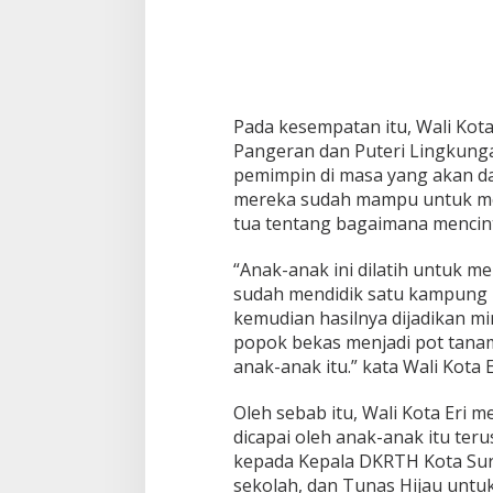
a
n
H
i
d
u
p
Pada kesempatan itu, Wali Kota
T
Pangeran dan Puteri Lingkung
e
pemimpin di masa yang akan dat
m
mereka sudah mampu untuk me
b
u
tua tentang bagaimana mencint
s
P
“Anak-anak ini dilatih untuk m
a
sudah mendidik satu kampung
s
kemudian hasilnya dijadikan 
a
r
popok bekas menjadi pot tanama
I
PWNU Jateng Apresiasi Pilkada
Belum Diumumka
anak-anak itu.” kata Wali Kota E
n
Berjalan Damai, Gus Rozin:
Pamekasan, Pasa
d
Cerminan Kedewasaan Politik
Deklarasi Kemen
Di Politik
|
29/11/2024
Di Politik
|
27/11/2024
Oleh sebab itu, Wali Kota Eri
u
Masyarakat
dicapai oleh anak-anak itu ter
s
t
kepada Kepala DKRTH Kota Sura
r
sekolah, dan Tunas Hijau unt