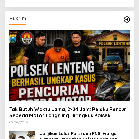
Hukrim
Tak Butuh Waktu Lama, 2×24 Jam: Pelaku Pencuri
Sepeda Motor Langsung Diringkus Polsek
Lenteng di Wilayah Manding
09/07/2026
Janjikan Lolos Polisi dan PNS, Warga