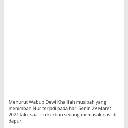
A
k
i
b
a
t
S
e
m
b
u
r
a
n
A
p
i
K
o
m
Menurut Wabup Dewi Khalifah musibah yang
p
menimbah Nur terjadi pada hari Senin 29 Maret
o
2021 lalu, saat itu korban sedang memasak nasi di
r
dapur.
G
a