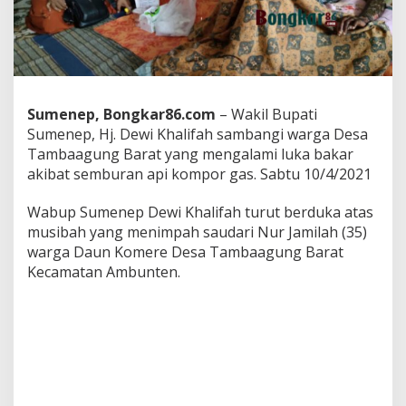
a
h
S
a
m
b
a
Sumenep, Bongkar86.com
– Wakil Bupati
n
Sumenep, Hj. Dewi Khalifah sambangi warga Desa
g
Tambaagung Barat yang mengalami luka bakar
i
K
akibat semburan api kompor gas. Sabtu 10/4/2021
o
r
Wabup Sumenep Dewi Khalifah turut berduka atas
b
musibah yang menimpah saudari Nur Jamilah (35)
a
warga Daun Komere Desa Tambaagung Barat
n
L
Kecamatan Ambunten.
u
k
a
B
a
k
a
r