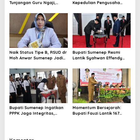
Tunjangan Guru Ngaji,
Kepedulian Pengusaha
Bupati Fauzi: Guru Ngaji
Properti Bantu Korban
Berperan Strategis Bangun
Gempa
Akhlak Generasi
Naik Status Tipe B, RSUD dr
Bupati Sumenep Resmi
Moh Anwar Sumenep Jadi
Lantik Syahwan Effendy
Rumah Sakit Rujukan
Sebagai PJ Sekda
Berjenjang
Bupati Sumenep Ingatkan
Momentum Bersejarah:
PPPK Jaga Integritas,
Bupati Fauzi Lantik 167
Jangan Terjerat
PPPK, Titip Pesan Integritas
Perselingkuhan dan Judi
Online