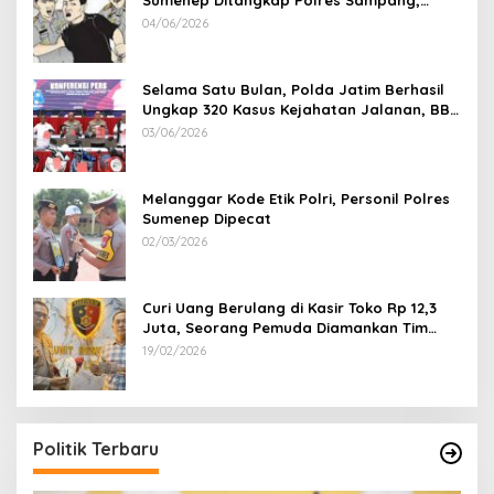
Sumenep Ditangkap Polres Sampang,
Korban Rugi Rp 600 juta
04/06/2026
Selama Satu Bulan, Polda Jatim Berhasil
Ungkap 320 Kasus Kejahatan Jalanan, BB
100 Sepeda Motor dan 12 Mobil Diamankan
03/06/2026
Melanggar Kode Etik Polri, Personil Polres
Sumenep Dipecat
02/03/2026
Curi Uang Berulang di Kasir Toko Rp 12,3
Juta, Seorang Pemuda Diamankan Tim
Reskrim Polsek Lenteng Sumenep
19/02/2026
Politik Terbaru