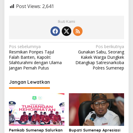
Post Views:
2,641
Ikuti Kami
N
Pos sebelumnya
Pos berikutnya
Resmikan Ponpes Tajul
Gunakan Sabu, Seorang
a
Falah Banten, Kapolri:
Kakek Warga Dungkek
v
Silahturahmi dengan Ulama
Ditangkap Satresnarkoba
Jangan Pernah Putus
Polres Sumenep
i
g
Jangan Lewatkan
a
s
i
p
o
s
Pemkab Sumenep Salurkan
Bupati Sumenep Apresiasi