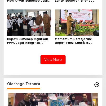
Moh Anwar Sumenep Jadi
Lantik Syahwan Effendy
Rumah Sakit Rujukan
Sebagai PJ Sekda
Berjenjang
Bupati Sumenep Ingatkan
Momentum Bersejarah:
PPPK Jaga Integritas,
Bupati Fauzi Lantik 167
Jangan Terjerat
PPPK, Titip Pesan Integritas
Perselingkuhan dan Judi
Online
View More
Olahraga Terbaru