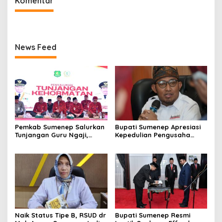
Komentar
News Feed
Pemkab Sumenep Salurkan
Bupati Sumenep Apresiasi
Tunjangan Guru Ngaji,
Kepedulian Pengusaha
Bupati Fauzi: Guru Ngaji
Properti Bantu Korban
Berperan Strategis Bangun
Gempa
Akhlak Generasi
Naik Status Tipe B, RSUD dr
Bupati Sumenep Resmi