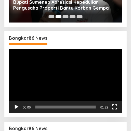
Bupati Sumenep Apresiasi Kepedulian
N
Pengusaha Properti Bantu Korban Gempa
S
B
Bongkar86 News
Pemutar
Video
00:00
01:22
Bongkar86 News