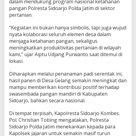
dalam mendukung program nasional ketahanan
P
pangan Polresta Sidoarjo Polda Jatim di sektor
a
pertanian.
d
i
S
“Kegiatan ini bukan hanya simbolis, tapi juga wujud
e
nyata kolaborasi seluruh elemen desa dalam
r
menjaga ketahanan pangan, sekaligus
e
meningkatkan produktivitas pertanian di wilayah
n
t
kami,” ujar Aiptu Udjang Purwanto saat ditemui di
a
lokasi.
k
Diharapkan melalui penanaman padi serentak ini,
hasil panen di Desa Gelang semakin meningkat dan
mampu memberikan kontribusi positif terhadap
swasembada pangan mandiri di Kabupaten
Sidoarjo, bahkan secara nasional.
Di tempat terpisah, Kapolresta Sidoarjo Kombes.
Pol. Christian Tobing mengatakan, Polresta
Sidoarjo Polda Jatim menekankan kepada para
Kapolsek jajaran untuk semakin masif turun