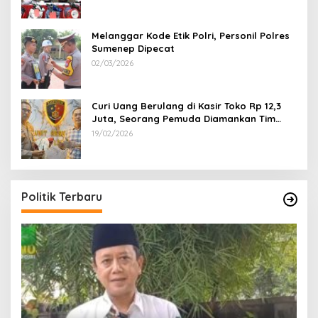
Melanggar Kode Etik Polri, Personil Polres
Sumenep Dipecat
02/03/2026
Curi Uang Berulang di Kasir Toko Rp 12,3
Juta, Seorang Pemuda Diamankan Tim
Reskrim Polsek Lenteng Sumenep
19/02/2026
Politik Terbaru