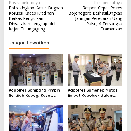
N
Pos sebelumnya
Pos berikutnya
Polisi Ungkap Kasus Dugaan
Respon Cepat Polres
a
Korupsi Kades Kradinan
Bojonegoro BerhasilUngkap
v
Berkas Penyidikan
Jaringan Peredaran Uang
Dinyatakan Lengkap oleh
Palsu, 4 Tersangka
i
Kejari Tulungagung
Diamankan
g
Jangan Lewatkan
a
s
i
p
o
s
Kapolres Sampang Pimpin
Kapolres Sumenep Mutasi
Sertijab Kabag, Kasat,
Empat Kapolsek dalam
hingga 6 Kapolsek Jajaran
Penyegaran Kinerja