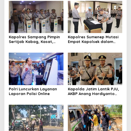
Kapolres Sampang Pimpin
Kapolres Sumenep Mutasi
Sertijab Kabag, Kasat,
Empat Kapolsek dalam
hingga 6 Kapolsek Jajaran
Penyegaran Kinerja
Polri Luncurkan Layanan
Kapolda Jatim Lantik PJU,
Laporan Polisi Online
AKBP Anang Hardiyanto
Jabat Kapolres Sumenep