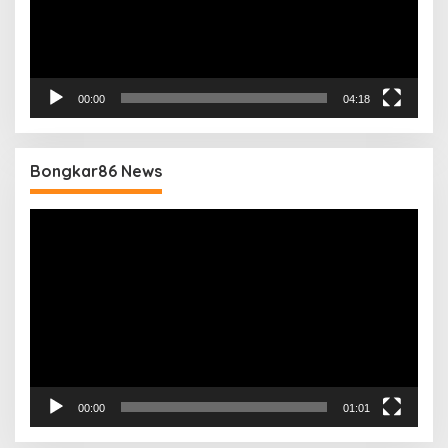
00:00
04:18
Bongkar86 News
Pemutar
Video
00:00
01:01