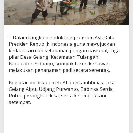
o
K
o
m
p
a
k
– Dalam rangka mendukung program Asta Cita
D
Presiden Republik Indonesia guna mewujudkan
u
kedaulatan dan ketahanan pangan nasional, Tiga
k
u
pilar Desa Gelang, Kecamatan Tulangan,
n
Kabupaten Sidoarjo, kompak turun ke sawah
g
melakukan penanaman padi secara serentak.
K
e
Kegiatan ini diikuti oleh Bhabinkamtibmas Desa
t
a
Gelang Aiptu Udjang Purwanto, Babinsa Serda
h
Putut, perangkat desa, serta kelompok tani
a
setempat.
n
a
n
P
a
n