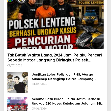
Tak Butuh Waktu Lama, 2×24 Jam: Pelaku Pencuri
Sepeda Motor Langsung Diringkus Polsek
Lenteng di Wilayah Manding
09/07/2026
Janjikan Lolos Polisi dan PNS, Warga
Sumenep Ditangkap Polres Sampang,
Korban Rugi Rp 600 juta
04/06/2026
Selama Satu Bulan, Polda Jatim Berhasil
Ungkap 320 Kasus Kejahatan Jalanan, BB
100 Sepeda Motor dan 12 Mobil Diamankan
03/06/2026