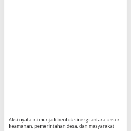
g
a
n
N
a
s
i
o
n
a
l
L
e
w
a
t
P
e
n
a
n
a
m
Aksi nyata ini menjadi bentuk sinergi antara unsur
a
keamanan, pemerintahan desa, dan masyarakat
n