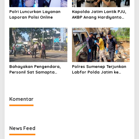
Polri Luncurkan Layanan
Kapolda Jatim Lantik PJU,
Laporan Polisi Online
AKBP Anang Hardiyanto
Jabat Kapolres Sumenep
Bahayakan Pengendara,
Polres Sumenep Terjunkan
Personil Sat Samapta
Labfor Polda Jatim ke
Polres Sumenep Bersihkan
Lokasi Ledakan Mobil di
Ceceran oli di Jalan Pabian
Ambunten
Komentar
News Feed