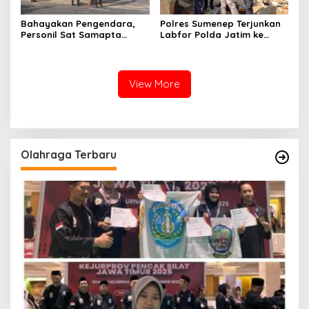
Bahayakan Pengendara,
Polres Sumenep Terjunkan
Personil Sat Samapta
Labfor Polda Jatim ke
Polres Sumenep Bersihkan
Lokasi Ledakan Mobil di
Ceceran oli di Jalan Pabian
Ambunten
View More
Olahraga Terbaru