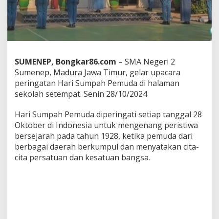
e
l
a
r
U
p
a
SUMENEP, Bongkar86.com
– SMA Negeri 2
c
Sumenep, Madura Jawa Timur, gelar upacara
a
peringatan Hari Sumpah Pemuda di halaman
r
a
sekolah setempat. Senin 28/10/2024
H
a
Hari Sumpah Pemuda diperingati setiap tanggal 28
r
Oktober di Indonesia untuk mengenang peristiwa
i
bersejarah pada tahun 1928, ketika pemuda dari
S
u
berbagai daerah berkumpul dan menyatakan cita-
m
cita persatuan dan kesatuan bangsa.
p
a
h
P
e
m
u