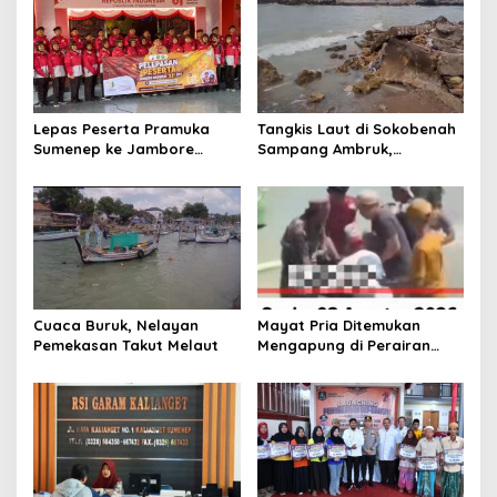
i
p
o
s
Lepas Peserta Pramuka
Tangkis Laut di Sokobenah
Sumenep ke Jambore
Sampang Ambruk,
Nasional XII, Ini Pesan
Mengancam Keselamatan
Wabup KH Imam Hasyim
Warga
Cuaca Buruk, Nelayan
Mayat Pria Ditemukan
Pemekasan Takut Melaut
Mengapung di Perairan
Pelabuhan Giligenting
Sumenep