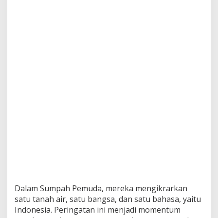
d
a
,
I
n
i
P
e
s
a
n
K
e
p
s
e
k
S
u
k
a
Dalam Sumpah Pemuda, mereka mengikrarkan
r
m
satu tanah air, satu bangsa, dan satu bahasa, yaitu
a
Indonesia. Peringatan ini menjadi momentum
n