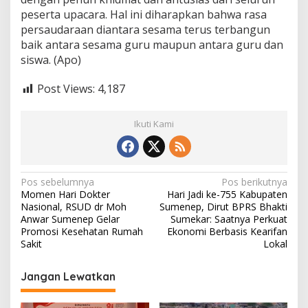
peserta upacara. Hal ini diharapkan bahwa rasa
persaudaraan diantara sesama terus terbangun
baik antara sesama guru maupun antara guru dan
siswa. (Apo)
Post Views:
4,187
Ikuti Kami
N
Pos sebelumnya
Pos berikutnya
Momen Hari Dokter
Hari Jadi ke-755 Kabupaten
a
Nasional, RSUD dr Moh
Sumenep, Dirut BPRS Bhakti
v
Anwar Sumenep Gelar
Sumekar: Saatnya Perkuat
Promosi Kesehatan Rumah
Ekonomi Berbasis Kearifan
i
Sakit
Lokal
g
Jangan Lewatkan
a
s