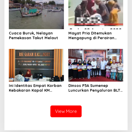
Cuaca Buruk, Nelayan
Mayat Pria Ditemukan
Pemekasan Takut Melaut
Mengapung di Perairan
Pelabuhan Giligenting
Sumenep
Ini Identitas Empat Korban
Dinsos P3A Sumenep
Kebakaran Kapal KM
Luncurkan Penyaluran BLT
Mutiara Sentosa 2 di Rawat
DBHCHT 2026, Sebanyak
di RSI Kalianget Sumenep
2.600 Buruh Tembakau Siap
Menerima
View More