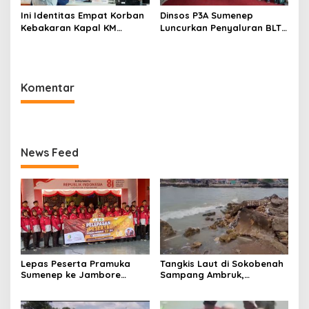
Ini Identitas Empat Korban
Dinsos P3A Sumenep
Kebakaran Kapal KM
Luncurkan Penyaluran BLT
Mutiara Sentosa 2 di Rawat
DBHCHT 2026, Sebanyak
di RSI Kalianget Sumenep
2.600 Buruh Tembakau Siap
Menerima
Komentar
News Feed
Lepas Peserta Pramuka
Tangkis Laut di Sokobenah
Sumenep ke Jambore
Sampang Ambruk,
Nasional XII, Ini Pesan
Mengancam Keselamatan
Wabup KH Imam Hasyim
Warga