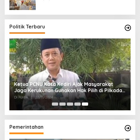
Politik Terbaru
Ketua PCNU Kota Kediri Ajak Masyarakat
Jaga Kerukunan Gunakan Hak Pilih di Pilkada
2024
Di Politik
|
27/11/2024
Pemerintahan