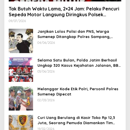
Tak Butuh Waktu Lama, 2×24 Jam: Pelaku Pencuri
Sepeda Motor Langsung Diringkus Polsek
Lenteng di Wilayah Manding
09/07/2026
Janjikan Lolos Polisi dan PNS, Warga
Sumenep Ditangkap Polres Sampang,
Korban Rugi Rp 600 juta
04/06/2026
Selama Satu Bulan, Polda Jatim Berhasil
Ungkap 320 Kasus Kejahatan Jalanan, BB
100 Sepeda Motor dan 12 Mobil Diamankan
03/06/2026
Melanggar Kode Etik Polri, Personil Polres
Sumenep Dipecat
02/03/2026
Curi Uang Berulang di Kasir Toko Rp 12,3
Juta, Seorang Pemuda Diamankan Tim
Reskrim Polsek Lenteng Sumenep
19/02/2026