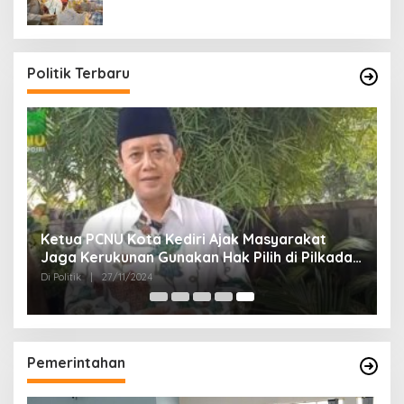
Politik Terbaru
Ketua PCNU Kota Kediri Ajak Masyarakat
Jaga Kerukunan Gunakan Hak Pilih di Pilkada
2024
Di Politik
|
27/11/2024
Pemerintahan