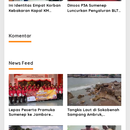
Ini Identitas Empat Korban
Dinsos P3A Sumenep
Kebakaran Kapal KM
Luncurkan Penyaluran BLT
Mutiara Sentosa 2 di Rawat
DBHCHT 2026, Sebanyak
di RSI Kalianget Sumenep
2.600 Buruh Tembakau Siap
Menerima
Komentar
News Feed
Lepas Peserta Pramuka
Tangkis Laut di Sokobenah
Sumenep ke Jambore
Sampang Ambruk,
Nasional XII, Ini Pesan
Mengancam Keselamatan
Wabup KH Imam Hasyim
Warga