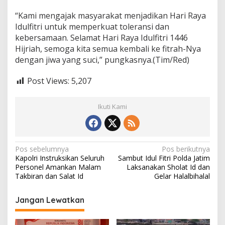
“Kami mengajak masyarakat menjadikan Hari Raya
Idulfitri untuk memperkuat toleransi dan
kebersamaan. Selamat Hari Raya Idulfitri 1446
Hijriah, semoga kita semua kembali ke fitrah-Nya
dengan jiwa yang suci,” pungkasnya.(Tim/Red)
Post Views:
5,207
Ikuti Kami
N
Pos sebelumnya
Pos berikutnya
Kapolri Instruksikan Seluruh
Sambut Idul Fitri Polda Jatim
a
Personel Amankan Malam
Laksanakan Sholat Id dan
v
Takbiran dan Salat Id
Gelar Halalbihalal
i
Jangan Lewatkan
g
a