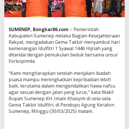
6
H
,
P
e
m
SUMENEP, Bongkar86.com
– Pemerintah
k
Kabupaten Sumenep melalui Bagian Kesejahteraan
a
Rakyat, mengadakan Gema Takbir menyambut hari
b
kemenangan Idulfitri 1 Syawal 1446 Hijriah yang
S
ditandai dengan pemukulan beduk bersama unsur
u
m
Forkopimda.
e
n
“Kami mengharapkan setelah menjalani ibadah
e
puasa mampu meningkatkan kepribadian lebih
p
baik, terutama dalam mengendalikan hawa nafsu
G
e
agar sesuai dengan jalan yang lurus,” kata Wakil
l
Bupati Sumenep KH. Imam Khasyim di sela-sela
a
Gema Takbir Idulfitri, di Pendopo Agung Keraton
r
Sumenep, Minggu (30/03/2025) malam.
G
e
m
a