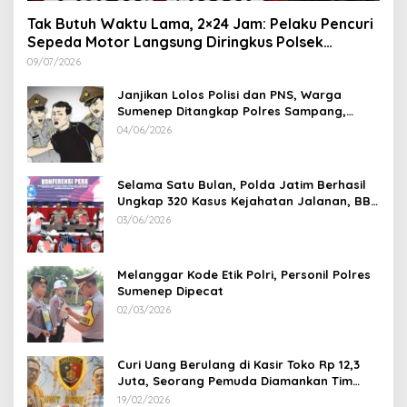
Tak Butuh Waktu Lama, 2×24 Jam: Pelaku Pencuri
Sepeda Motor Langsung Diringkus Polsek
Lenteng di Wilayah Manding
09/07/2026
Janjikan Lolos Polisi dan PNS, Warga
Sumenep Ditangkap Polres Sampang,
Korban Rugi Rp 600 juta
04/06/2026
Selama Satu Bulan, Polda Jatim Berhasil
Ungkap 320 Kasus Kejahatan Jalanan, BB
100 Sepeda Motor dan 12 Mobil Diamankan
03/06/2026
Melanggar Kode Etik Polri, Personil Polres
Sumenep Dipecat
02/03/2026
Curi Uang Berulang di Kasir Toko Rp 12,3
Juta, Seorang Pemuda Diamankan Tim
Reskrim Polsek Lenteng Sumenep
19/02/2026