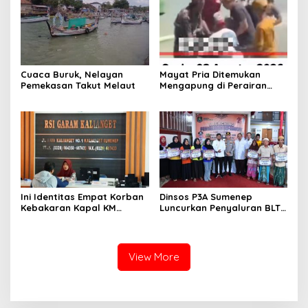
Cuaca Buruk, Nelayan
Mayat Pria Ditemukan
Pemekasan Takut Melaut
Mengapung di Perairan
Pelabuhan Giligenting
Sumenep
Ini Identitas Empat Korban
Dinsos P3A Sumenep
Kebakaran Kapal KM
Luncurkan Penyaluran BLT
Mutiara Sentosa 2 di Rawat
DBHCHT 2026, Sebanyak
di RSI Kalianget Sumenep
2.600 Buruh Tembakau Siap
Menerima
View More