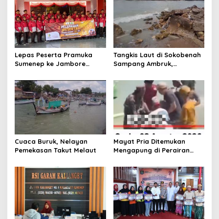
s
i
p
o
Lepas Peserta Pramuka
Tangkis Laut di Sokobenah
s
Sumenep ke Jambore
Sampang Ambruk,
Nasional XII, Ini Pesan
Mengancam Keselamatan
Wabup KH Imam Hasyim
Warga
Cuaca Buruk, Nelayan
Mayat Pria Ditemukan
Pemekasan Takut Melaut
Mengapung di Perairan
Pelabuhan Giligenting
Sumenep