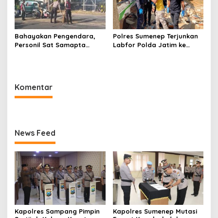
Bahayakan Pengendara,
Polres Sumenep Terjunkan
Personil Sat Samapta
Labfor Polda Jatim ke
Polres Sumenep Bersihkan
Lokasi Ledakan Mobil di
Ceceran oli di Jalan Pabian
Ambunten
Komentar
News Feed
Kapolres Sampang Pimpin
Kapolres Sumenep Mutasi