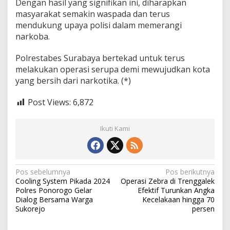
Dengan hasil yang signifikan ini, diharapkan
masyarakat semakin waspada dan terus
mendukung upaya polisi dalam memerangi
narkoba.
Polrestabes Surabaya bertekad untuk terus
melakukan operasi serupa demi mewujudkan kota
yang bersih dari narkotika. (*)
Post Views:
6,872
Ikuti Kami
N
Pos sebelumnya
Pos berikutnya
Cooling System Pikada 2024
Operasi Zebra di Trenggalek
a
Polres Ponorogo Gelar
Efektif Turunkan Angka
v
Dialog Bersama Warga
Kecelakaan hingga 70
Sukorejo
persen
i