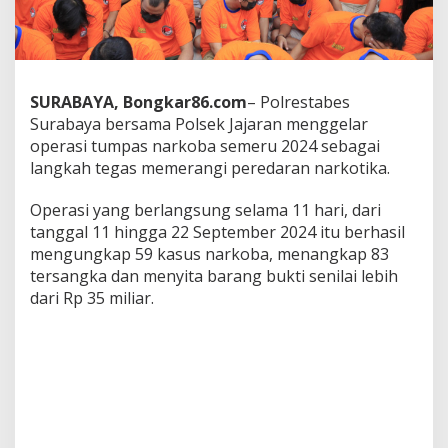
a
B
e
r
h
a
SURABAYA, Bongkar86.com
– Polrestabes
s
Surabaya bersama Polsek Jajaran menggelar
i
operasi tumpas narkoba semeru 2024 sebagai
l
langkah tegas memerangi peredaran narkotika.
U
n
g
Operasi yang berlangsung selama 11 hari, dari
k
tanggal 11 hingga 22 September 2024 itu berhasil
a
mengungkap 59 kasus narkoba, menangkap 83
p
tersangka dan menyita barang bukti senilai lebih
J
dari Rp 35 miliar.
a
r
i
n
g
a
n
N
a