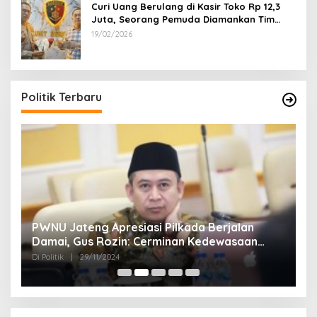
Curi Uang Berulang di Kasir Toko Rp 12,3
Juta, Seorang Pemuda Diamankan Tim
Reskrim Polsek Lenteng Sumenep
19/02/2026
Politik Terbaru
Belum Diumumkan KPU Pamekasan, Pasangan
K
Kharisma Deklarasi Kemenangan
A
D
Di Politik
|
27/11/2024
Di 