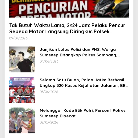
Tak Butuh Waktu Lama, 2×24 Jam: Pelaku Pencuri
Sepeda Motor Langsung Diringkus Polsek
Lenteng di Wilayah Manding
09/07/2026
Janjikan Lolos Polisi dan PNS, Warga
Sumenep Ditangkap Polres Sampang,
Korban Rugi Rp 600 juta
04/06/2026
Selama Satu Bulan, Polda Jatim Berhasil
Ungkap 320 Kasus Kejahatan Jalanan, BB
100 Sepeda Motor dan 12 Mobil Diamankan
03/06/2026
Melanggar Kode Etik Polri, Personil Polres
Sumenep Dipecat
02/03/2026