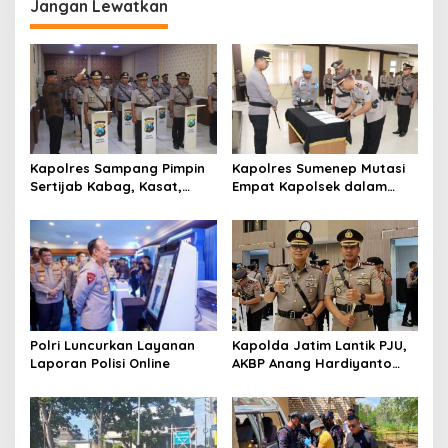
g
Jangan Lewatkan
a
s
i
p
o
s
Kapolres Sampang Pimpin
Kapolres Sumenep Mutasi
Sertijab Kabag, Kasat,
Empat Kapolsek dalam
hingga 6 Kapolsek Jajaran
Penyegaran Kinerja
Polri Luncurkan Layanan
Kapolda Jatim Lantik PJU,
Laporan Polisi Online
AKBP Anang Hardiyanto
Jabat Kapolres Sumenep