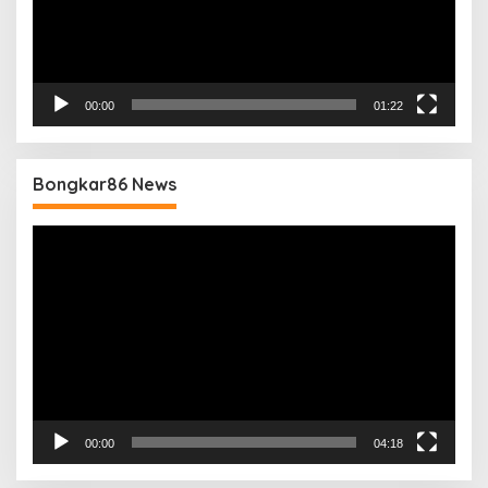
00:00
01:22
Bongkar86 News
Pemutar
Video
00:00
04:18