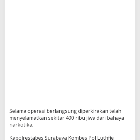
r
k
o
b
a
,
1
6
K
g
S
a
b
u
D
i
s
i
t
a
Selama operasi berlangsung diperkirakan telah
menyelamatkan sekitar 400 ribu jiwa dari bahaya
narkotika.
Kapolrestabes Surabaya Kombes Pol Luthfie