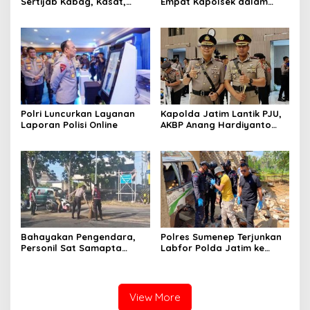
Sertijab Kabag, Kasat,
Empat Kapolsek dalam
hingga 6 Kapolsek Jajaran
Penyegaran Kinerja
Polri Luncurkan Layanan
Kapolda Jatim Lantik PJU,
Laporan Polisi Online
AKBP Anang Hardiyanto
Jabat Kapolres Sumenep
Bahayakan Pengendara,
Polres Sumenep Terjunkan
Personil Sat Samapta
Labfor Polda Jatim ke
Polres Sumenep Bersihkan
Lokasi Ledakan Mobil di
Ceceran oli di Jalan Pabian
Ambunten
View More