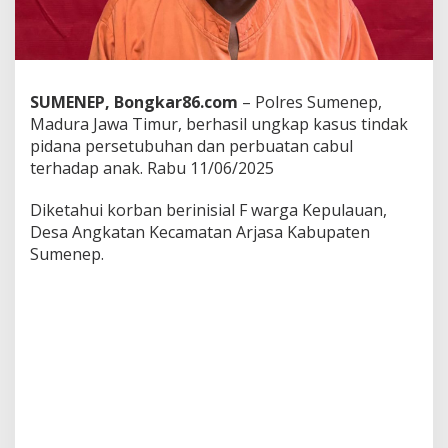
a
n
P
e
n
g
SUMENEP, Bongkar86.com
– Polres Sumenep,
u
Madura Jawa Timur, berhasil ungkap kasus tindak
r
pidana persetubuhan dan perbuatan cabul
u
terhadap anak. Rabu 11/06/2025
s
P
e
Diketahui korban berinisial F warga Kepulauan,
s
Desa Angkatan Kecamatan Arjasa Kabupaten
a
Sumenep.
n
t
r
e
n
d
i
A
r
j
a