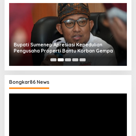
Bupati Sumenep Apresiasi Kepedulian
N
Pengusaha Properti Bantu Korban Gempa
S
B
Bongkar86 News
Pemutar
Video