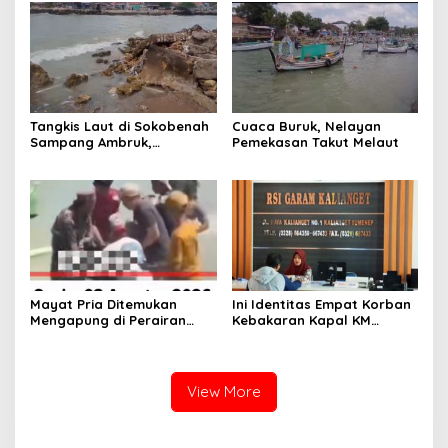
Tangkis Laut di Sokobenah
Cuaca Buruk, Nelayan
Sampang Ambruk,
Pemekasan Takut Melaut
Mengancam Keselamatan
Warga
Mayat Pria Ditemukan
Ini Identitas Empat Korban
Mengapung di Perairan
Kebakaran Kapal KM
Pelabuhan Giligenting
Mutiara Sentosa 2 di Rawat
Sumenep
di RSI Kalianget Sumenep
View More