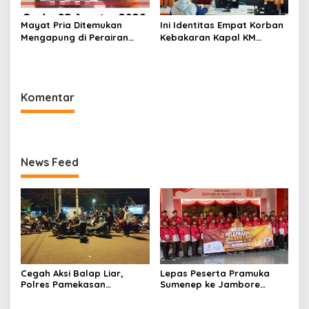
Mayat Pria Ditemukan
Ini Identitas Empat Korban
Mengapung di Perairan
Kebakaran Kapal KM
Pelabuhan Giligenting
Mutiara Sentosa 2 di Rawat
Sumenep
di RSI Kalianget Sumenep
Komentar
News Feed
Cegah Aksi Balap Liar,
Lepas Peserta Pramuka
Polres Pamekasan
Sumenep ke Jambore
Amankan 62 Unit Sepeda
Nasional XII, Ini Pesan
Motor
Wabup KH Imam Hasyim