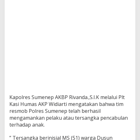
s
a
C
a
b
u
l
i
S
a
n
t
r
i
w
a
t
Kapolres Sumenep AKBP Rivanda.,S.I.K melalui Plt
i
Kasi Humas AKP Widiarti mengatakan bahwa tim
resmob Polres Sumenep telah berhasil
mengamankan pelaku atau tersangka pencabulan
terhadap anak.
” Tersangka berinisial MS (51) warga Dusun