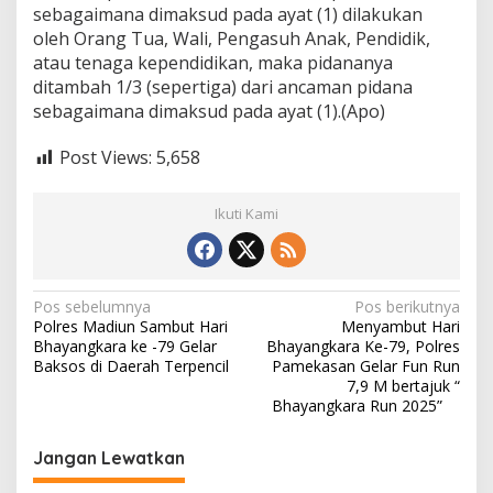
sebagaimana dimaksud pada ayat (1) dilakukan
oleh Orang Tua, Wali, Pengasuh Anak, Pendidik,
atau tenaga kependidikan, maka pidananya
ditambah 1/3 (sepertiga) dari ancaman pidana
sebagaimana dimaksud pada ayat (1).(Apo)
Post Views:
5,658
Ikuti Kami
N
Pos sebelumnya
Pos berikutnya
Polres Madiun Sambut Hari
Menyambut Hari
a
Bhayangkara ke -79 Gelar
Bhayangkara Ke-79, Polres
v
Baksos di Daerah Terpencil
Pamekasan Gelar Fun Run
7,9 M bertajuk “
i
Bhayangkara Run 2025”
g
Jangan Lewatkan
a