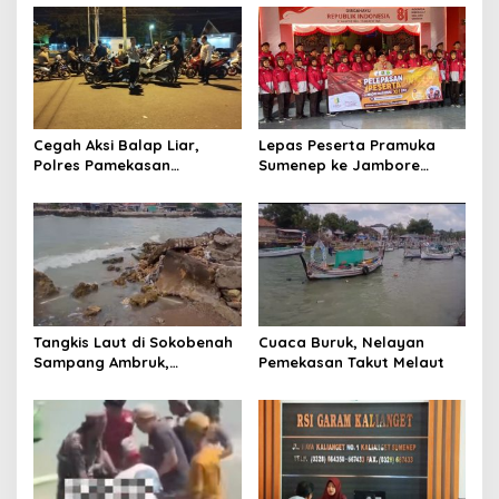
s
i
p
o
s
Cegah Aksi Balap Liar,
Lepas Peserta Pramuka
Polres Pamekasan
Sumenep ke Jambore
Amankan 62 Unit Sepeda
Nasional XII, Ini Pesan
Motor
Wabup KH Imam Hasyim
Tangkis Laut di Sokobenah
Cuaca Buruk, Nelayan
Sampang Ambruk,
Pemekasan Takut Melaut
Mengancam Keselamatan
Warga