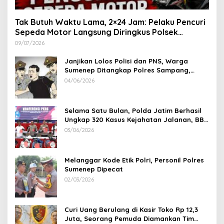
Tak Butuh Waktu Lama, 2×24 Jam: Pelaku Pencuri
Sepeda Motor Langsung Diringkus Polsek
Lenteng di Wilayah Manding
09/07/2026
Janjikan Lolos Polisi dan PNS, Warga
Sumenep Ditangkap Polres Sampang,
Korban Rugi Rp 600 juta
04/06/2026
Selama Satu Bulan, Polda Jatim Berhasil
Ungkap 320 Kasus Kejahatan Jalanan, BB
100 Sepeda Motor dan 12 Mobil Diamankan
03/06/2026
Melanggar Kode Etik Polri, Personil Polres
Sumenep Dipecat
02/03/2026
Curi Uang Berulang di Kasir Toko Rp 12,3
Juta, Seorang Pemuda Diamankan Tim