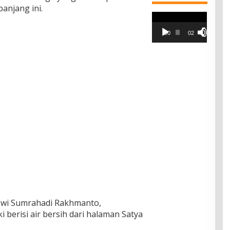
anjang ini.
Pemutar
Video
00:00
02:42
 Dwi Sumrahadi Rakhmanto,
berisi air bersih dari halaman Satya