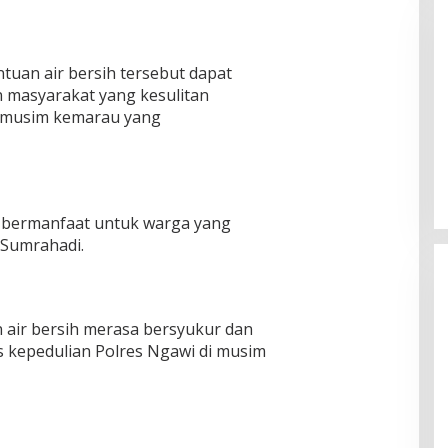
uan air bersih tersebut dapat
masyarakat yang kesulitan
t musim kemarau yang
 B, RSUD dr Moh
Bupati Sumenep Resmi Lantik
adi Rumah Sakit
Syahwan Effendy Sebagai PJ
ng
Sekda
i bermanfaat untuk warga yang
Sumrahadi.
air bersih merasa bersyukur dan
 kepedulian Polres Ngawi di musim