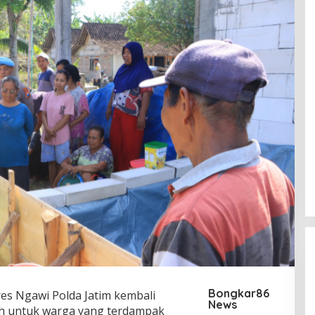
Bongkar86
res Ngawi Polda Jatim kembali
News
ih untuk warga yang terdampak