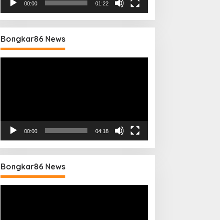
00:00
01:22
Bongkar86 News
Pemutar
Video
00:00
04:18
Bongkar86 News
Pemutar
Video