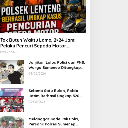
Tak Butuh Waktu Lama, 2×24 Jam:
Pelaku Pencuri Sepeda Motor
Langsung Diringkus Polsek Lenteng di
09/07/2026
Wilayah Manding
Janjikan Lolos Polisi dan PNS,
Warga Sumenep Ditangkap
Polres Sampang, Korban Rugi
04/06/2026
Rp 600 juta
Selama Satu Bulan, Polda
Jatim Berhasil Ungkap 320
Kasus Kejahatan Jalanan, BB
03/06/2026
100 Sepeda Motor dan 12
Mobil Diamankan
Melanggar Kode Etik Polri,
Personil Polres Sumenep