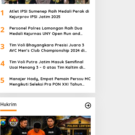
1
Atlet IPSI Sumenep Raih Medali Perak di
Kejurprov IPSI Jatim 2025
2
Personel Polres Lamongan Raih Dua
Medali Kejurnas UNY Open Run and
Jump Competition
3
Tim Voli Bhayangkara Presisi Juara 3
AVC Men’s Club Championship 2024 di
Iran
4
Tim Voli Putra Jatim Masuk Semifinal
Usai Menang 3 – 0 atas Tim Kaltim di
PON XXI Sumut
5
Manajer Hady, Empat Pemain Perssu MC
Mengikuti Seleksi Pra PON XXI Tahun
2024
Hukrim