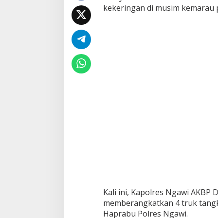
kekeringan di musim kemarau p
e
r
s
i
h
d
i
4
D
e
s
a
Kali ini, Kapolres Ngawi AKBP
memberangkatkan 4 truk tangki 
Haprabu Polres Ngawi.