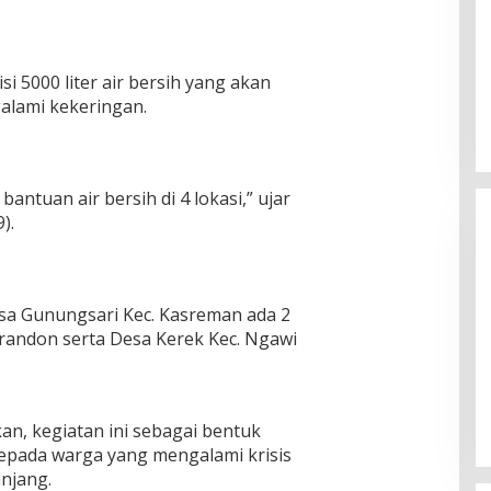
i 5000 liter air bersih yang akan
alami kekeringan.
antuan air bersih di 4 lokasi,” ujar
).
esa Gunungsari Kec. Kasreman ada 2
Prandon serta Desa Kerek Kec. Ngawi
n KPU
KH Imam Hasyim Nyoblos di TPS
ngan Kharisma
002 Desa Aengbaja Raja,
angan
Berharap Pilkada Berjalan Damai
Di Politik
|
27/11/2024
n, kegiatan ini sebagai bentuk
kepada warga yang mengalami krisis
njang.