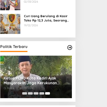
Dipecat
02/03/2026
Curi Uang Berulang di Kasir
Toko Rp 12,3 Juta, Seorang
Pemuda Diamankan Tim
19/02/2026
Reskrim Polsek Lenteng
Sumenep
Politik Terbaru
Ketua PCNU Kota Kediri Ajak
Masyarakat Jaga Kerukunan
Gunakan Hak Pilih di Pilkada 2024
Di Politik
|
27/11/2024