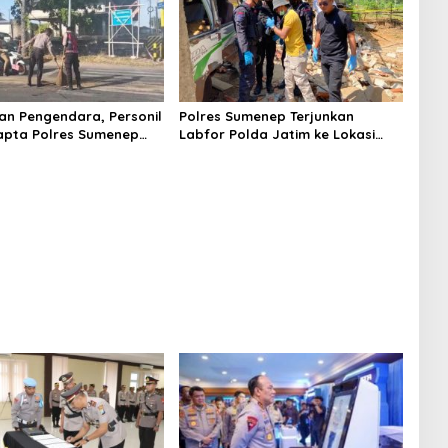
n Pengendara, Personil
Polres Sumenep Terjunkan
apta Polres Sumenep
Labfor Polda Jatim ke Lokasi
 Ceceran oli di Jalan
Ledakan Mobil di Ambunten