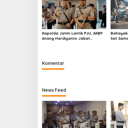
Kapolda Jatim Lantik PJU, AKBP
Bahayaka
Anang Hardiyanto Jabat
Sat Sam
Kapolres Sumenep
Bersihkan
Pabian
Komentar
News Feed