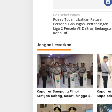
N
Pos sebelumnya
Polres Tuban Libatkan Ratusan
a
Personel Gabungan, Pertandingan
v
Liga 2 Persela VS Deltras Berlangsu
Kondusif
i
g
Jangan Lewatkan
a
s
i
p
o
s
Kapolres Sampang Pimpin
Kapolres
Sertijab Kabag, Kasat, hingga 6
Kapolse
Kapolsek Jajaran
Kinerja