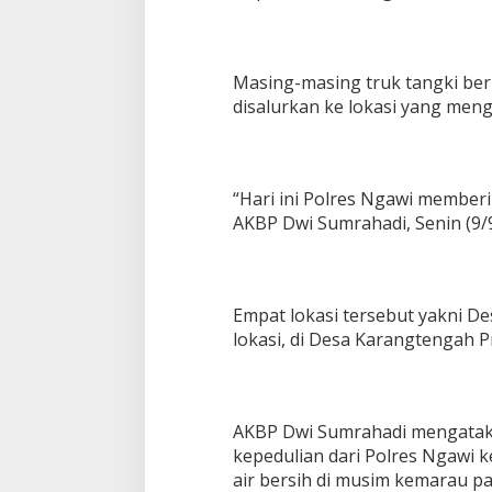
Masing-masing truk tangki beris
disalurkan ke lokasi yang meng
“Hari ini Polres Ngawi memberi b
AKBP Dwi Sumrahadi, Senin (9/9
Empat lokasi tersebut yakni D
lokasi, di Desa Karangtengah 
PWNU Jateng Apresiasi Pilkada
Belum Diumumka
Berjalan Damai, Gus Rozin:
Pamekasan, Pasa
Cerminan Kedewasaan Politik
Deklarasi Kemen
Di Politik
|
29/11/2024
Di Politik
|
27/11/2024
Masyarakat
AKBP Dwi Sumrahadi mengataka
kepedulian dari Polres Ngawi 
air bersih di musim kemarau pa