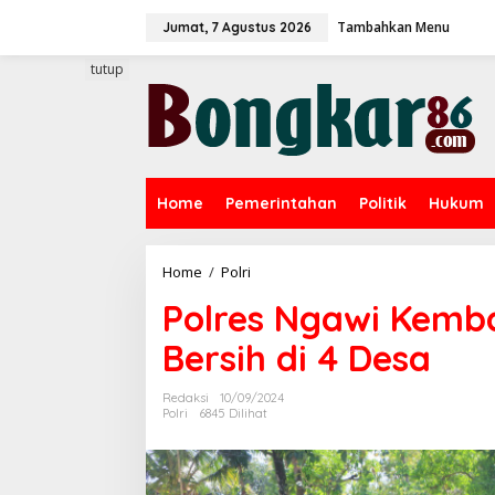
L
Tambahkan Menu
e
Jumat, 7 Agustus 2026
w
a
tutup
t
i
k
e
k
o
Home
Pemerintahan
Politik
Hukum
n
t
e
n
Home
/
Polri
P
o
Polres Ngawi Kemba
l
r
Bersih di 4 Desa
e
s
N
Redaksi
10/09/2024
g
Polri
6845 Dilihat
a
w
i
K