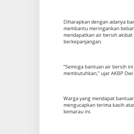
Diharapkan dengan adanya bant
membantu meringankan beban 
mendapatkan air bersih akiba
berkepanjangan.
Bupati Sumenep Apresiasi
Naik Status Tipe
Kepedulian Pengusaha Properti
Anwar Sumenep J
Bantu Korban Gempa
Rujukan Berjenja
“Semoga bantuan air bersih in
membutuhkan,” ujar AKBP Dwi 
Warga yang mendapat bantuan 
mengucapkan terima kasih atas
kemarau ini.