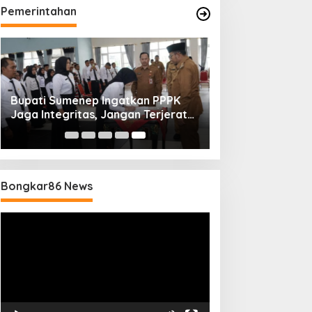
Pemerintahan
Bupati Sumenep Ingatkan PPPK
Jaga Integritas, Jangan Terjerat
Perselingkuhan dan Judi Online
Bongkar86 News
Pemutar
Video