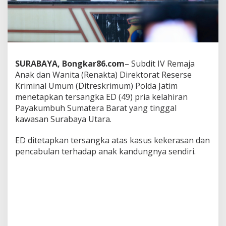
e
o
r
a
n
g
A
SURABAYA, Bongkar86.com
– Subdit IV Remaja
y
Anak dan Wanita (Renakta) Direktorat Reserse
a
Kriminal Umum (Ditreskrimum) Polda Jatim
h
y
menetapkan tersangka ED (49) pria kelahiran
a
Payakumbuh Sumatera Barat yang tinggal
n
kawasan Surabaya Utara.
g
A
ED ditetapkan tersangka atas kasus kekerasan dan
n
i
pencabulan terhadap anak kandungnya sendiri.
a
y
a
d
a
n
L
e