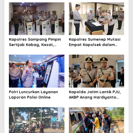
s
i
p
o
s
Kapolres Sampang Pimpin
Kapolres Sumenep Mutasi
Sertijab Kabag, Kasat,
Empat Kapolsek dalam
hingga 6 Kapolsek Jajaran
Penyegaran Kinerja
Polri Luncurkan Layanan
Kapolda Jatim Lantik PJU,
Laporan Polisi Online
AKBP Anang Hardiyanto
Jabat Kapolres Sumenep