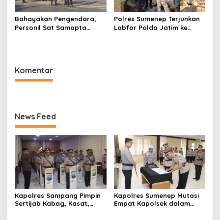
Bahayakan Pengendara,
Polres Sumenep Terjunkan
Personil Sat Samapta
Labfor Polda Jatim ke
Polres Sumenep Bersihkan
Lokasi Ledakan Mobil di
Ceceran oli di Jalan Pabian
Ambunten
Komentar
News Feed
Kapolres Sampang Pimpin
Kapolres Sumenep Mutasi
Sertijab Kabag, Kasat,
Empat Kapolsek dalam
hingga 6 Kapolsek Jajaran
Penyegaran Kinerja