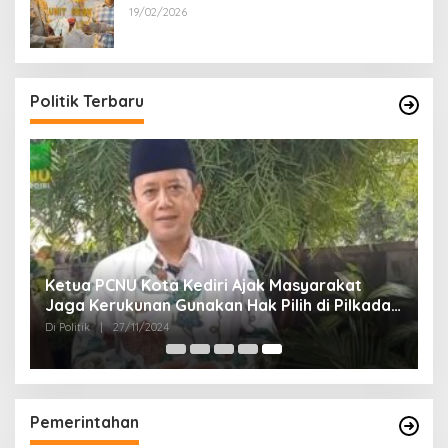
Reskrim Polsek Lenteng Sumenep
19/02/2026
Politik Terbaru
Ketua PCNU Kota Kediri Ajak Masyarakat
Jaga Kerukunan Gunakan Hak Pilih di Pilkada
2024
Di Politik
|
27/11/2024
Pemerintahan