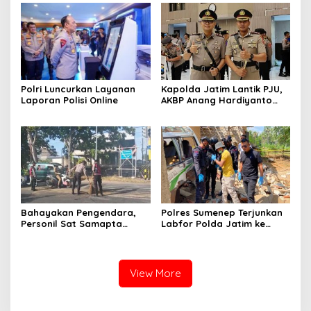
Polri Luncurkan Layanan
Kapolda Jatim Lantik PJU,
Laporan Polisi Online
AKBP Anang Hardiyanto
Jabat Kapolres Sumenep
Bahayakan Pengendara,
Polres Sumenep Terjunkan
Personil Sat Samapta
Labfor Polda Jatim ke
Polres Sumenep Bersihkan
Lokasi Ledakan Mobil di
Ceceran oli di Jalan Pabian
Ambunten
View More