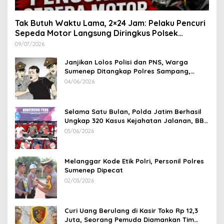
Tak Butuh Waktu Lama, 2×24 Jam: Pelaku Pencuri
Sepeda Motor Langsung Diringkus Polsek
Lenteng di Wilayah Manding
09/07/2026
Janjikan Lolos Polisi dan PNS, Warga
Sumenep Ditangkap Polres Sampang,
Korban Rugi Rp 600 juta
04/06/2026
Selama Satu Bulan, Polda Jatim Berhasil
Ungkap 320 Kasus Kejahatan Jalanan, BB
100 Sepeda Motor dan 12 Mobil Diamankan
03/06/2026
Melanggar Kode Etik Polri, Personil Polres
Sumenep Dipecat
02/03/2026
Curi Uang Berulang di Kasir Toko Rp 12,3
Juta, Seorang Pemuda Diamankan Tim