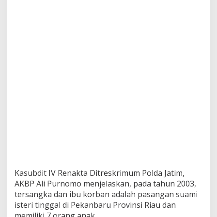
c
e
h
k
a
n
K
e
d
u
a
P
u
t
r
i
n
y
a
Kasubdit IV Renakta Ditreskrimum Polda Jatim,
AKBP Ali Purnomo menjelaskan, pada tahun 2003,
tersangka dan ibu korban adalah pasangan suami
isteri tinggal di Pekanbaru Provinsi Riau dan
memiliki 7 orang anak.