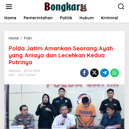
L
e
w
a
Home
Pemerintahan
Politik
Hukum
Kriminal
E
t
i
k
Home
/
Polri
P
e
o
k
Polda Jatim Amankan Seorang Ayah
l
o
d
n
yang Aniaya dan Lecehkan Kedua
a
t
Putrinya
J
e
a
n
Redaksi
30/10/2024
t
Polri
6372 Dilihat
i
m
A
m
a
n
k
a
n
S