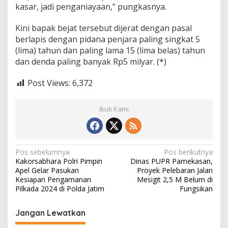
kasar, jadi penganiayaan,” pungkasnya.
Kini bapak bejat tersebut dijerat dengan pasal
berlapis dengan pidana penjara paling singkat 5
(lima) tahun dan paling lama 15 (lima belas) tahun
dan denda paling banyak Rp5 milyar. (*)
Post Views:
6,372
Ikuti Kami
N
Pos sebelumnya
Pos berikutnya
Kakorsabhara Polri Pimpin
Dinas PUPR Pamekasan,
a
Apel Gelar Pasukan
Proyek Pelebaran Jalan
v
Kesiapan Pengamanan
Mesigit 2,5 M Belum di
Pilkada 2024 di Polda Jatim
Fungsikan
i
g
Jangan Lewatkan
a