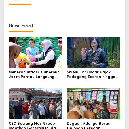
News Feed
Menekan Inflasi, Gubernur
Sri Mulyani Incar Pajak
Jatim Pantau Langsung
Pedagang Eceran hingga
Jalannya Pasar Murah di
Usaha Makanan Minuman di
Sumenep
2026
CEO Bawang Mas Group
Dugaan Adanya Beras
Ingatkan Generasi Muda
Oplosan Beredar