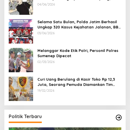
Korban Rugi Rp 600 juta
04/06/2026
Selama Satu Bulan, Polda Jatim Berhasil
Ungkap 320 Kasus Kejahatan Jalanan, BB
100 Sepeda Motor dan 12 Mobil Diamankan
03/06/2026
Melanggar Kode Etik Polri, Personil Polres
Sumenep Dipecat
02/03/2026
Curi Uang Berulang di Kasir Toko Rp 12,3
Juta, Seorang Pemuda Diamankan Tim
Reskrim Polsek Lenteng Sumenep
19/02/2026
Politik Terbaru