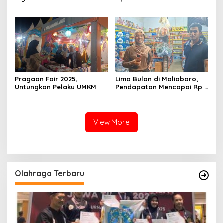
Cinta Tanah Air, Pembelian
Dipasaran, Tim Satgas
Tembakau Sesuai Dengan
Pangan Sumenep Temukan
Klaster
Kemasan Stok Lama Belum
Diperbarui
Pragaan Fair 2025,
Lima Bulan di Malioboro,
Untungkan Pelaku UMKM
Pendapatan Mencapai Rp 7
Juta Per Hari
View More
Olahraga Terbaru