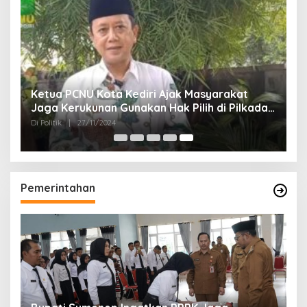
Ketua PCNU Kota Kediri Ajak Masyarakat
Jaga Kerukunan Gunakan Hak Pilih di Pilkada
2024
Di Politik
|
27/11/2024
Pemerintahan