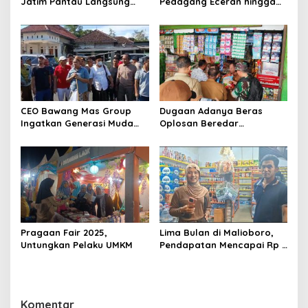
s
Jatim Pantau Langsung
Pedagang Eceran hingga
Jalannya Pasar Murah di
Usaha Makanan Minuman di
Sumenep
2026
CEO Bawang Mas Group
Dugaan Adanya Beras
Ingatkan Generasi Muda
Oplosan Beredar
Cinta Tanah Air, Pembelian
Dipasaran, Tim Satgas
Tembakau Sesuai Dengan
Pangan Sumenep Temukan
Klaster
Kemasan Stok Lama Belum
Diperbarui
Pragaan Fair 2025,
Lima Bulan di Malioboro,
Untungkan Pelaku UMKM
Pendapatan Mencapai Rp 7
Juta Per Hari
Komentar