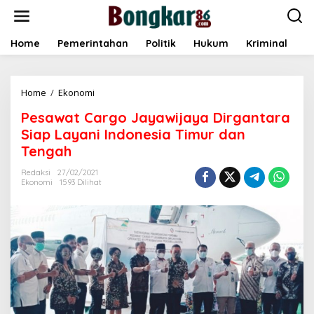
L
e
w
a
Home
Pemerintahan
Politik
Hukum
Kriminal
E
t
i
k
Home
/
Ekonomi
P
e
e
k
Pesawat Cargo Jayawijaya Dirgantara
s
o
a
n
Siap Layani Indonesia Timur dan
w
t
Tengah
a
e
t
n
Redaksi
27/02/2021
C
Ekonomi
1593 Dilihat
a
r
g
o
J
a
y
a
w
i