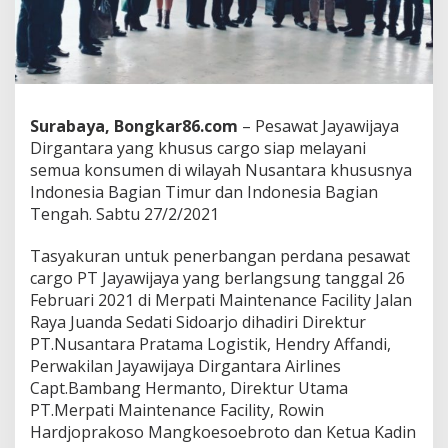
j
a
y
a
D
i
r
Surabaya, Bongkar86.com
– Pesawat Jayawijaya
g
Dirgantara yang khusus cargo siap melayani
a
semua konsumen di wilayah Nusantara khususnya
n
t
Indonesia Bagian Timur dan Indonesia Bagian
a
Tengah. Sabtu 27/2/2021
r
a
Tasyakuran untuk penerbangan perdana pesawat
S
cargo PT Jayawijaya yang berlangsung tanggal 26
i
a
Februari 2021 di Merpati Maintenance Facility Jalan
p
Raya Juanda Sedati Sidoarjo dihadiri Direktur
L
PT.Nusantara Pratama Logistik, Hendry Affandi,
a
Perwakilan Jayawijaya Dirgantara Airlines
y
a
Capt.Bambang Hermanto, Direktur Utama
n
PT.Merpati Maintenance Facility, Rowin
i
Hardjoprakoso Mangkoesoebroto dan Ketua Kadin
I