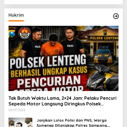
Hukrim
Tak Butuh Waktu Lama, 2×24 Jam: Pelaku Pencuri
Sepeda Motor Langsung Diringkus Polsek
Lenteng di Wilayah Manding
09/07/2026
Janjikan Lolos Polisi dan PNS, Warga
Sumenep Ditangkap Polres Sampang,