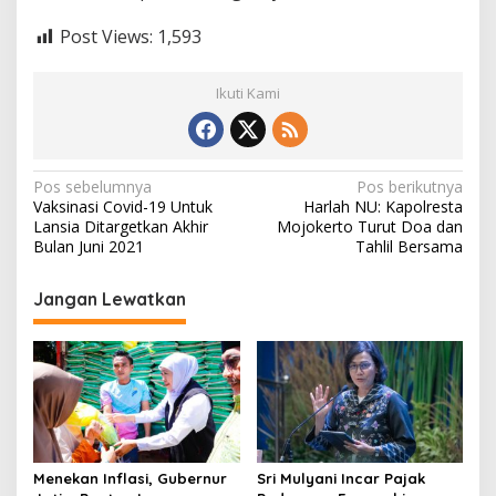
Post Views:
1,593
Ikuti Kami
N
Pos sebelumnya
Pos berikutnya
Vaksinasi Covid-19 Untuk
Harlah NU: Kapolresta
a
Lansia Ditargetkan Akhir
Mojokerto Turut Doa dan
v
Bulan Juni 2021
Tahlil Bersama
i
Jangan Lewatkan
g
a
s
i
p
o
Menekan Inflasi, Gubernur
Sri Mulyani Incar Pajak