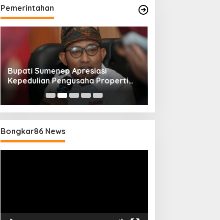
Pemerintahan
Bupati Sumenep Apresiasi
Naik Status Tipe
Kepedulian Pengusaha Properti
Anwar Sumenep J
Bantu Korban Gempa
Rujukan Berjenj
Bongkar86 News
Pemutar
Video