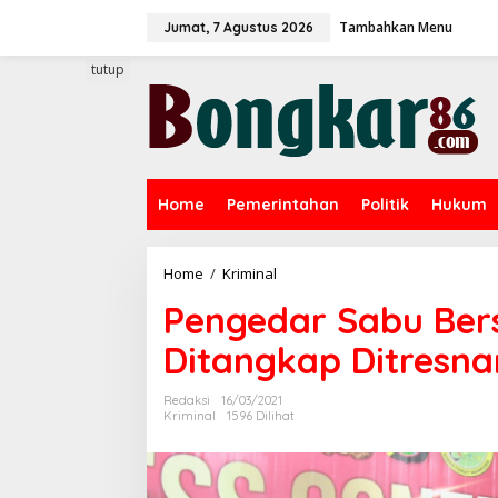
L
Tambahkan Menu
e
Jumat, 7 Agustus 2026
w
a
tutup
t
i
k
e
k
o
Home
Pemerintahan
Politik
Hukum
n
t
e
n
Home
/
Kriminal
P
e
Pengedar Sabu Ber
n
g
Ditangkap Ditresna
e
d
a
Redaksi
16/03/2021
r
Kriminal
1596 Dilihat
S
a
b
u