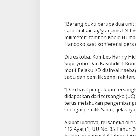
d
a
J
a
t
“Barang bukti berupa dua unit s
i
satu unit air
softgun
jenis FN be
m
milimeter” tambah Kabid Humas
Handoko saat konferensi pers d
Ditreskoba, Kombes Hanny Hida
Supriyono Dan Kasubdit 1 Kom
motif Pelaku KD disinyalir seba
sabu dan pemilik senpi rakitan.
“Dari hasil pengakuan tersangk
didapatkan dari tersangka (UC)
terus melakukan pengembanga
sebagai pemilik Sabu,” jelasnya
Akibat ulahnya, tersangka dijer
112 Ayat (1) UU No. 35 Tahun 
hukuman minimal 4 tahun dan 