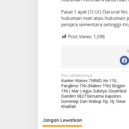
Pasal 1 ayat (1) UU Darurat N
hukuman mati atau hukuman p
penjara sementara setinggi-tin
Post Views:
1,596
I
N
Pos sebelumnya
Kunker Wasev TMMD Ke-110,
a
Panglima TNI (Mabes TNI) Brigjen
v
TNI ( Mar ) Agus Sulistyo Disambut
Dandim 0827 bersama Kapolres
i
Sumenep Dan Wabup Ny. Hj. Dewi
Khalifah
g
a
Jangan Lewatkan
s