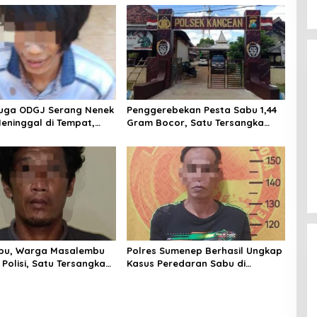
duga ODGJ Serang Nenek
Penggerebekan Pesta Sabu 1,44
eninggal di Tempat,
Gram Bocor, Satu Tersangka
mankan Pelaku
Kabur, Ada Apa Polsek
Kangean???
bu, Warga Masalembu
Polres Sumenep Berhasil Ungkap
Polisi, Satu Tersangka
Kasus Peredaran Sabu di
 Diri
Kecamatan Pragaan, Puluhan
Poket Diamankan