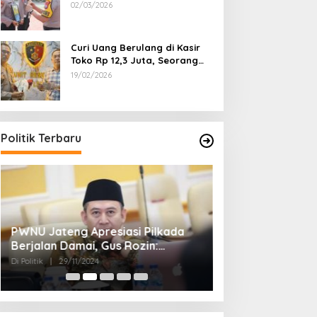
Dipecat
02/03/2026
Curi Uang Berulang di Kasir
Toko Rp 12,3 Juta, Seorang
Pemuda Diamankan Tim
19/02/2026
Reskrim Polsek Lenteng
Sumenep
Politik Terbaru
PWNU Jateng Apresiasi Pilkada
Belum Diumumka
Berjalan Damai, Gus Rozin:
Pamekasan, Pas
Cerminan Kedewasaan Politik
Deklarasi Keme
Di Politik
|
29/11/2024
Di Politik
|
27/11/2024
Masyarakat