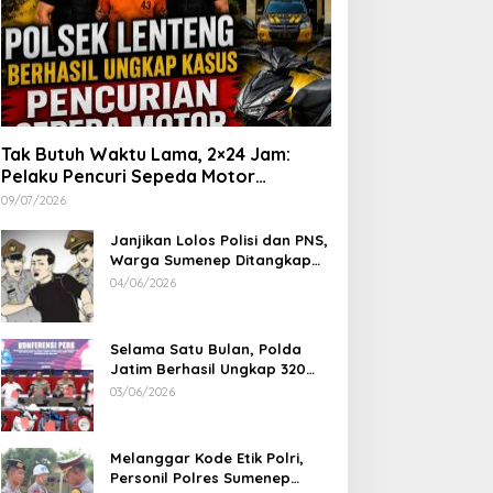
Tak Butuh Waktu Lama, 2×24 Jam:
Pelaku Pencuri Sepeda Motor
Langsung Diringkus Polsek Lenteng di
09/07/2026
Wilayah Manding
Janjikan Lolos Polisi dan PNS,
Warga Sumenep Ditangkap
Polres Sampang, Korban Rugi
04/06/2026
Rp 600 juta
Selama Satu Bulan, Polda
Jatim Berhasil Ungkap 320
Kasus Kejahatan Jalanan, BB
03/06/2026
100 Sepeda Motor dan 12
Mobil Diamankan
Melanggar Kode Etik Polri,
Personil Polres Sumenep