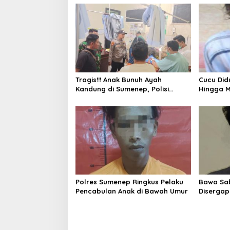
i
p
o
s
Tragis!!! Anak Bunuh Ayah
Cucu Di
Kandung di Sumenep, Polisi
Hingga M
Amankan Pelaku
Polisi A
Polres Sumenep Ringkus Pelaku
Bawa Sa
Pencabulan Anak di Bawah Umur
Disergap 
Melarikan