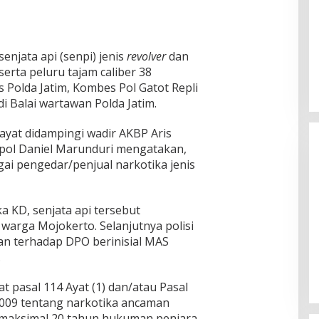
enjata api (senpi) jenis
revolver
dan
serta peluru tajam caliber 38
 Polda Jatim, Kombes Pol Gatot Repli
i Balai wartawan Polda Jatim.
yat didampingi wadir AKBP Aris
pol Daniel Marunduri mengatakan,
gai pengedar/penjual narkotika jenis
a KD, senjata api tersebut
 warga Mojokerto. Selanjutnya polisi
Ketua Komisi II DPR RI: Pilkada
n terhadap DPO berinisial MAS
Serentak 2024 Berjalan Lancar
.
dan Kondusif
Di Politik
|
29/11/2024
at pasal 114 Ayat (1) dan/atau Pasal
2009 tentang narkotika ancaman
maksimal 20 tahun hukuman penjara.