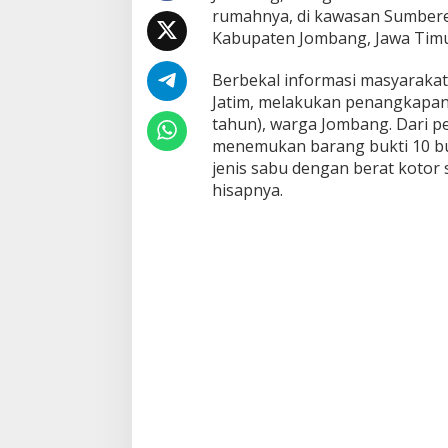
rumahnya, di kawasan Sumber
i
t
Kabupaten Jombang, Jawa Timur
a
n
Berbekal informasi masyarakat
g
Jatim, melakukan penangkapan 
k
tahun), warga Jombang. Dari p
a
p
menemukan barang bukti 10 bung
D
jenis sabu dengan berat kotor 
i
hisapnya.
t
r
e
s
n
a
r
k
o
b
a
P
o
l