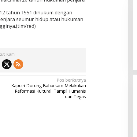
o.12 tahun 1951 dihukum dengan
enjara seumur hidup atau hukuman
gginya.(tim/red)
Pemkab Sumenep Salurkan
Tunjangan Guru Ngaji, Bupati
kuti Kami
Fauzi: Guru Ngaji Berperan
Strategis Bangun Akhlak Generasi
Pos berikutnya
Kapolri Dorong Baharkam Melakukan
Reformasi Kultural, Tampil Humanis
dan Tegas