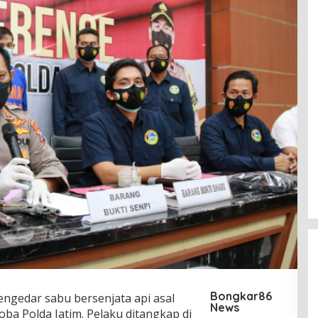
Bongkar86
engedar sabu bersenjata api asal
News
oba Polda Jatim. Pelaku ditangkap di