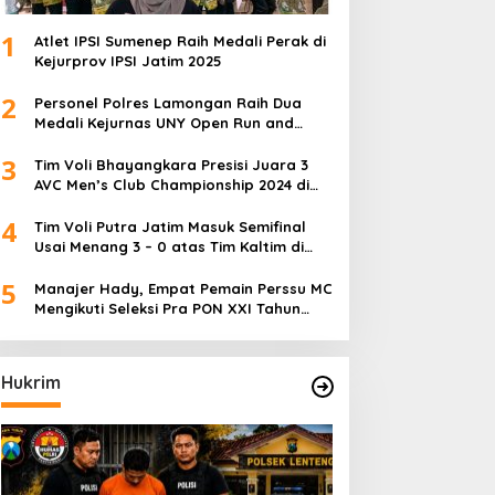
1
Atlet IPSI Sumenep Raih Medali Perak di
Kejurprov IPSI Jatim 2025
2
Personel Polres Lamongan Raih Dua
Medali Kejurnas UNY Open Run and
Jump Competition
3
Tim Voli Bhayangkara Presisi Juara 3
AVC Men’s Club Championship 2024 di
Iran
4
Tim Voli Putra Jatim Masuk Semifinal
Usai Menang 3 – 0 atas Tim Kaltim di
PON XXI Sumut
5
Manajer Hady, Empat Pemain Perssu MC
Mengikuti Seleksi Pra PON XXI Tahun
2024
Hukrim