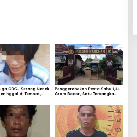
duga ODGJ Serang Nenek
Penggerebekan Pesta Sabu 1,44
eninggal di Tempat,
Gram Bocor, Satu Tersangka
mankan Pelaku
Kabur, Ada Apa Polsek
Kangean???