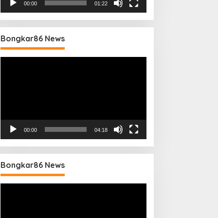
00:00
01:22
Bongkar86 News
Pemutar
Video
00:00
04:18
Bongkar86 News
Pemutar
Video