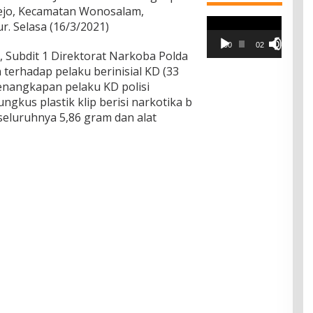
ejo, Kecamatan Wonosalam,
Pemutar
. Selasa (16/3/2021)
Video
00:00
02:42
, Subdit 1 Direktorat Narkoba Polda
terhadap pelaku berinisial KD (33
enangkapan pelaku KD polisi
kus plastik klip berisi narkotika b
seluruhnya 5,86 gram dan alat