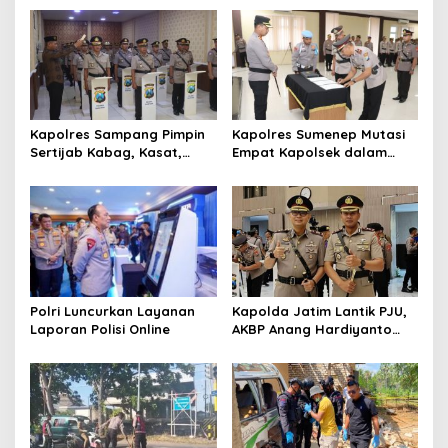
p
o
s
Kapolres Sampang Pimpin
Kapolres Sumenep Mutasi
Sertijab Kabag, Kasat,
Empat Kapolsek dalam
hingga 6 Kapolsek Jajaran
Penyegaran Kinerja
Polri Luncurkan Layanan
Kapolda Jatim Lantik PJU,
Laporan Polisi Online
AKBP Anang Hardiyanto
Jabat Kapolres Sumenep