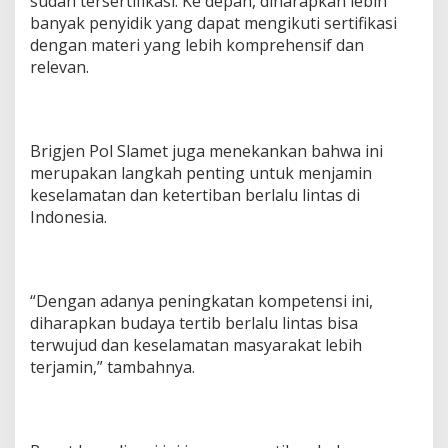
sudah tersertifikasi. Ke depan, diharapkan lebih
e
banyak penyidik yang dapat mengikuti sertifikasi
l
dengan materi yang lebih komprehensif dan
a
relevan.
m
a
t
a
n
Brigjen Pol Slamet juga menekankan bahwa ini
merupakan langkah penting untuk menjamin
keselamatan dan ketertiban berlalu lintas di
Indonesia.
“Dengan adanya peningkatan kompetensi ini,
diharapkan budaya tertib berlalu lintas bisa
terwujud dan keselamatan masyarakat lebih
terjamin,” tambahnya.