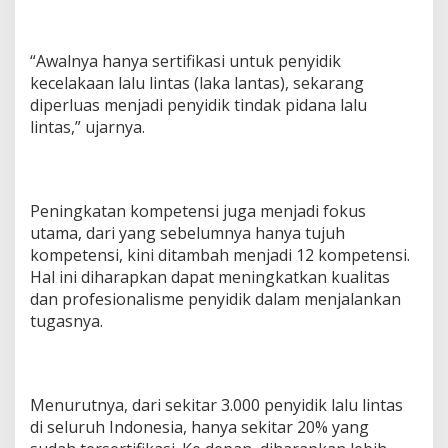
t
k
a
“Awalnya hanya sertifikasi untuk penyidik
n
kecelakaan lalu lintas (laka lantas), sekarang
P
r
diperluas menjadi penyidik tindak pidana lalu
o
lintas,” ujarnya.
f
e
s
i
Peningkatan kompetensi juga menjadi fokus
o
n
utama, dari yang sebelumnya hanya tujuh
a
kompetensi, kini ditambah menjadi 12 kompetensi.
l
Hal ini diharapkan dapat meningkatkan kualitas
i
dan profesionalisme penyidik dalam menjalankan
s
m
tugasnya.
e
d
a
n
Menurutnya, dari sekitar 3.000 penyidik lalu lintas
K
di seluruh Indonesia, hanya sekitar 20% yang
e
s