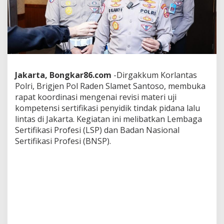
s
i
M
a
t
e
r
i
Jakarta, Bongkar86.com
-Dirgakkum Korlantas
U
Polri, Brigjen Pol Raden Slamet Santoso, membuka
j
i
rapat koordinasi mengenai revisi materi uji
K
kompetensi sertifikasi penyidik tindak pidana lalu
o
lintas di Jakarta. Kegiatan ini melibatkan Lembaga
m
Sertifikasi Profesi (LSP) dan Badan Nasional
p
e
Sertifikasi Profesi (BNSP).
t
e
n
s
i
P
e
n
y