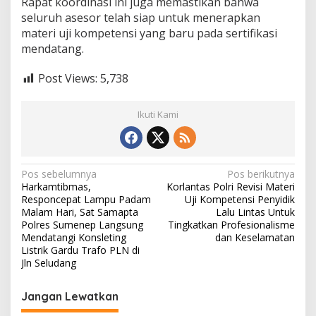
Rapat koordinasi ini juga memastikan bahwa
seluruh asesor telah siap untuk menerapkan
materi uji kompetensi yang baru pada sertifikasi
mendatang.
Post Views:
5,738
Ikuti Kami
N
Pos sebelumnya
Pos berikutnya
Harkamtibmas,
Korlantas Polri Revisi Materi
a
Responcepat Lampu Padam
Uji Kompetensi Penyidik
v
Malam Hari, Sat Samapta
Lalu Lintas Untuk
Polres Sumenep Langsung
Tingkatkan Profesionalisme
i
Mendatangi Konsleting
dan Keselamatan
Listrik Gardu Trafo PLN di
g
Jln Seludang
a
s
Jangan Lewatkan
i