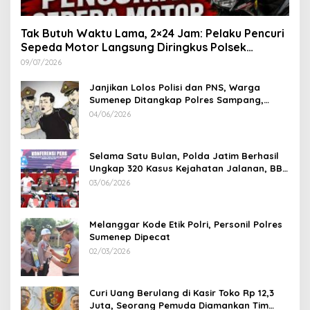
Tak Butuh Waktu Lama, 2×24 Jam: Pelaku Pencuri
Sepeda Motor Langsung Diringkus Polsek
Lenteng di Wilayah Manding
09/07/2026
Janjikan Lolos Polisi dan PNS, Warga
Sumenep Ditangkap Polres Sampang,
Korban Rugi Rp 600 juta
04/06/2026
Selama Satu Bulan, Polda Jatim Berhasil
Ungkap 320 Kasus Kejahatan Jalanan, BB
100 Sepeda Motor dan 12 Mobil Diamankan
03/06/2026
Melanggar Kode Etik Polri, Personil Polres
Sumenep Dipecat
02/03/2026
Curi Uang Berulang di Kasir Toko Rp 12,3
Juta, Seorang Pemuda Diamankan Tim