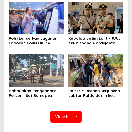
Polri Luncurkan Layanan
Kapolda Jatim Lantik PJU,
Laporan Polisi Online
AKBP Anang Hardiyanto
Jabat Kapolres Sumenep
Bahayakan Pengendara,
Polres Sumenep Terjunkan
Personil Sat Samapta
Labfor Polda Jatim ke
Polres Sumenep Bersihkan
Lokasi Ledakan Mobil di
Ceceran oli di Jalan Pabian
Ambunten
View More