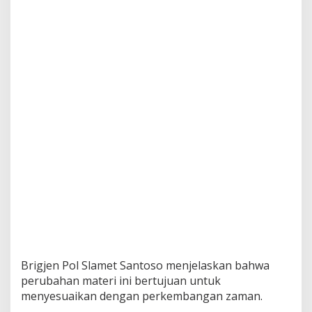
i
d
i
k
L
a
l
u
L
i
n
t
a
s
U
n
t
u
k
T
i
Brigjen Pol Slamet Santoso menjelaskan bahwa
n
perubahan materi ini bertujuan untuk
g
menyesuaikan dengan perkembangan zaman.
k
a