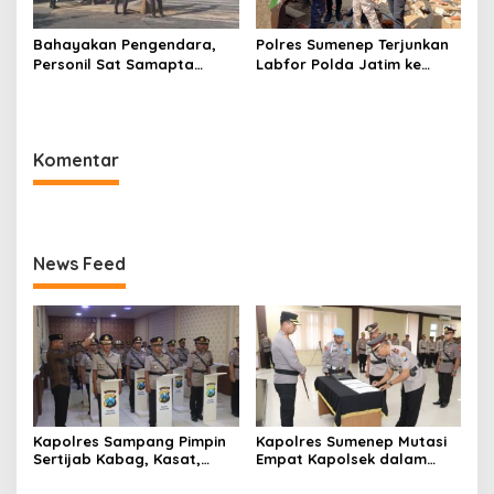
Bahayakan Pengendara,
Polres Sumenep Terjunkan
Personil Sat Samapta
Labfor Polda Jatim ke
Polres Sumenep Bersihkan
Lokasi Ledakan Mobil di
Ceceran oli di Jalan Pabian
Ambunten
Komentar
News Feed
Kapolres Sampang Pimpin
Kapolres Sumenep Mutasi
Sertijab Kabag, Kasat,
Empat Kapolsek dalam
hingga 6 Kapolsek Jajaran
Penyegaran Kinerja