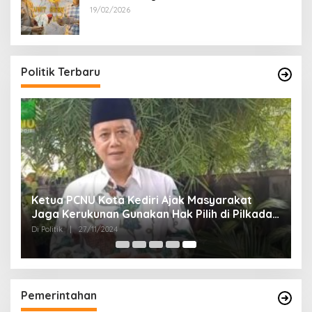
Reskrim Polsek Lenteng Sumenep
19/02/2026
Politik Terbaru
Ketua PCNU Kota Kediri Ajak Masyarakat
Jaga Kerukunan Gunakan Hak Pilih di Pilkada
2024
Di Politik
|
27/11/2024
Pemerintahan