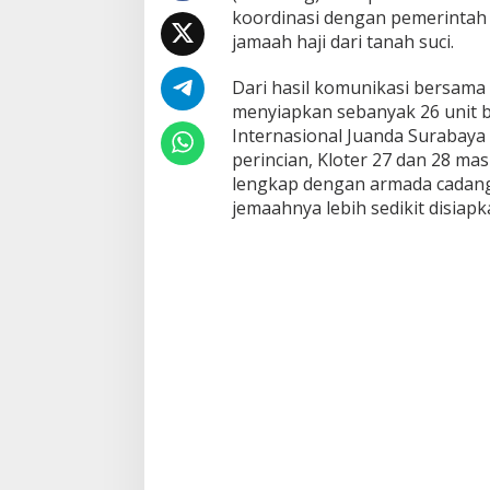
koordinasi dengan pemerintah
a
U
jamaah haji dari tanah suci.
n
t
Dari hasil komunikasi bersama
u
menyiapkan sebanyak 26 unit b
k
Internasional Juanda Surabay
P
e
perincian, Kloter 27 dan 28 mas
n
lengkap dengan armada cadang
j
jemaahnya lebih sedikit disiapk
e
m
p
u
t
a
n
J
e
m
a
a
h
H