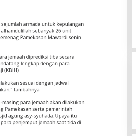
 sejumlah armada untuk kepulangan
alhamdulillah sebanyak 26 unit
a Kemenag Pamekasan Mawardi senin
ra jemaah diprediksi tiba secara
mendatang lengkap dengan para
i (KBIH)
ilakukan sesuai dengan jadwal
ukan,” tambahnya.
n KPU
KH Imam Hasyim Nyoblos di TPS
g-masing para jemaah akan dilakukan
ngan Kharisma
002 Desa Aengbaja Raja,
nag Pamekasan serta pemerintah
angan
Berharap Pilkada Berjalan Damai
Di Politik
|
27/11/2024
sjid agung asy-syuhada. Upaya itu
ara penjemput jemaah saat tida di