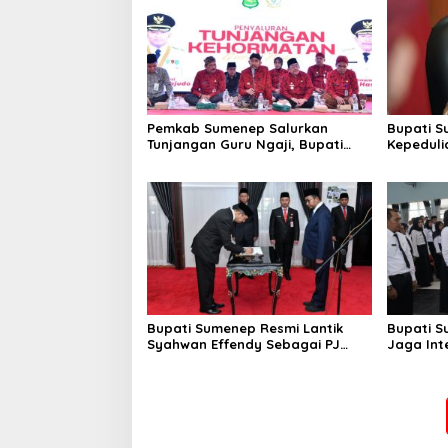
Pemkab Sumenep Salurkan
Bupati S
Tunjangan Guru Ngaji, Bupati
Kepeduli
Fauzi: Guru Ngaji Berperan
Bantu K
Strategis Bangun Akhlak
Generasi
Bupati Sumenep Resmi Lantik
Bupati S
Syahwan Effendy Sebagai PJ
Jaga Int
Sekda
Perselin