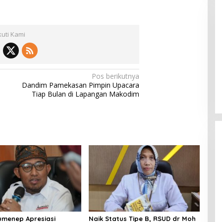
kuti Kami
 B, RSUD dr Moh
Bupati Sumenep Resmi Lantik
Pos berikutnya
adi Rumah Sakit
Syahwan Effendy Sebagai PJ
Dandim Pamekasan Pimpin Upacara
ng
Sekda
Tiap Bulan di Lapangan Makodim
umenep Apresiasi
Naik Status Tipe B, RSUD dr Moh