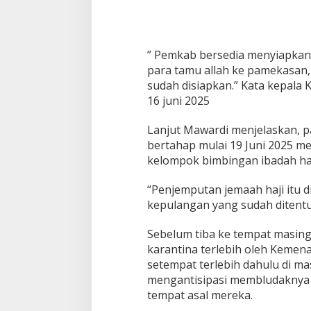
a
j
i
” Pemkab bersedia menyiapkan
para tamu allah ke pamekasan, 
sudah disiapkan.” Kata kepal
16 juni 2025
Lanjut Mawardi menjelaskan, pa
bertahap mulai 19 Juni 2025 
kelompok bimbingan ibadah haj
“Penjemputan jemaah haji itu d
kepulangan yang sudah ditent
PWNU Jateng Apresiasi Pilkada
Belum Diumumka
Sebelum tiba ke tempat masin
Berjalan Damai, Gus Rozin:
Pamekasan, Pasa
karantina terlebih oleh Keme
Cerminan Kedewasaan Politik
Deklarasi Kemen
Di Politik
|
29/11/2024
Di Politik
|
27/11/2024
setempat terlebih dahulu di ma
Masyarakat
mengantisipasi membludaknya p
tempat asal mereka.