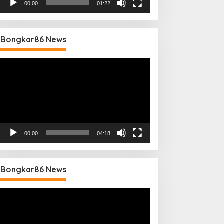
00:00
01:22
Bongkar86 News
Pemutar
Video
00:00
04:18
Bongkar86 News
Pemutar
Video