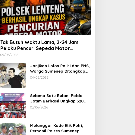
Tak Butuh Waktu Lama, 2×24 Jam:
Pelaku Pencuri Sepeda Motor
Langsung Diringkus Polsek Lenteng di
09/07/2026
Wilayah Manding
Janjikan Lolos Polisi dan PNS,
Warga Sumenep Ditangkap
Polres Sampang, Korban Rugi
04/06/2026
Rp 600 juta
Selama Satu Bulan, Polda
Jatim Berhasil Ungkap 320
Kasus Kejahatan Jalanan, BB
03/06/2026
100 Sepeda Motor dan 12
Mobil Diamankan
Melanggar Kode Etik Polri,
Personil Polres Sumenep