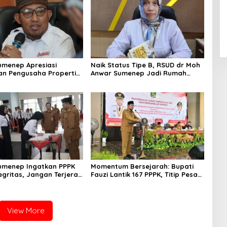
umenep Apresiasi
Naik Status Tipe B, RSUD dr Moh
an Pengusaha Properti
Anwar Sumenep Jadi Rumah
orban Gempa
Sakit Rujukan Berjenjang
umenep Ingatkan PPPK
Momentum Bersejarah: Bupati
egritas, Jangan Terjerat
Fauzi Lantik 167 PPPK, Titip Pesan
gkuhan dan Judi Online
Integritas
View More