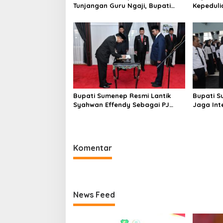
Tunjangan Guru Ngaji, Bupati
Kepeduli
Fauzi: Guru Ngaji Berperan
Bantu K
Strategis Bangun Akhlak
Generasi
Bupati Sumenep Resmi Lantik
Bupati S
Syahwan Effendy Sebagai PJ
Jaga Int
Sekda
Perselin
Komentar
News Feed