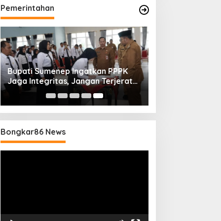
Pemerintahan
Bupati Sumenep Ingatkan PPPK
Jaga Integritas, Jangan Terjerat
Perselingkuhan dan Judi Online
Bongkar86 News
Pemutar
Video