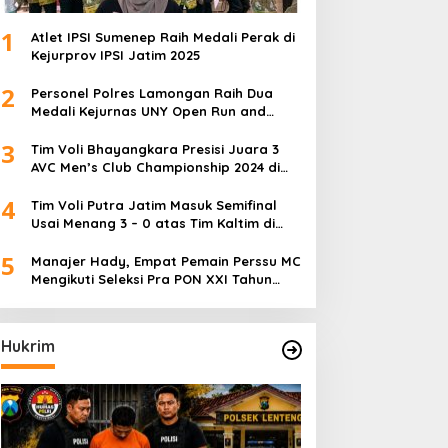
1
Atlet IPSI Sumenep Raih Medali Perak di
Kejurprov IPSI Jatim 2025
2
Personel Polres Lamongan Raih Dua
Medali Kejurnas UNY Open Run and
Jump Competition
3
Tim Voli Bhayangkara Presisi Juara 3
AVC Men’s Club Championship 2024 di
Iran
4
Tim Voli Putra Jatim Masuk Semifinal
Usai Menang 3 – 0 atas Tim Kaltim di
PON XXI Sumut
5
Manajer Hady, Empat Pemain Perssu MC
Mengikuti Seleksi Pra PON XXI Tahun
2024
Hukrim