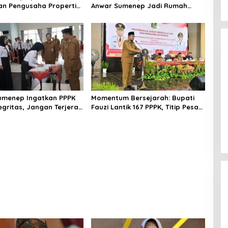
an Pengusaha Properti
Anwar Sumenep Jadi Rumah
orban Gempa
Sakit Rujukan Berjenjang
umenep Ingatkan PPPK
Momentum Bersejarah: Bupati
egritas, Jangan Terjerat
Fauzi Lantik 167 PPPK, Titip Pesan
gkuhan dan Judi Online
Integritas