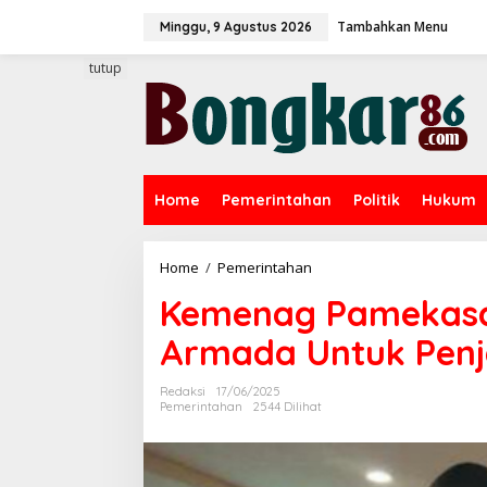
L
Tambahkan Menu
e
Minggu, 9 Agustus 2026
w
a
tutup
t
i
k
e
k
o
Home
Pemerintahan
Politik
Hukum
n
t
e
n
Home
/
Pemerintahan
K
e
Kemenag Pamekasa
m
e
Armada Untuk Pen
n
a
g
Redaksi
17/06/2025
P
Pemerintahan
2544 Dilihat
a
m
e
k