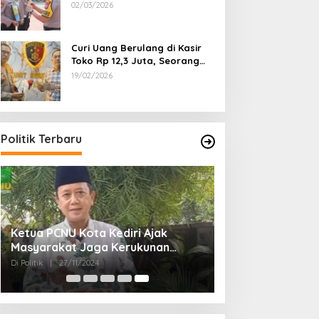
Dipecat
02/03/2026
Curi Uang Berulang di Kasir
Toko Rp 12,3 Juta, Seorang
Pemuda Diamankan Tim
19/02/2026
Reskrim Polsek Lenteng
Sumenep
Politik Terbaru
Ketua PCNU Kota Kediri Ajak
Masyarakat Jaga Kerukunan
Gunakan Hak Pilih di Pilkada 2024
Di Politik
|
27/11/2024