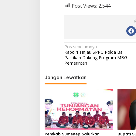
Post Views:
2,544
I
Bupati Sumenep Apresiasi
Naik Status Tipe
N
Pos sebelumnya
Kepedulian Pengusaha Properti
Anwar Sumenep J
Kapolri Tinjau SPPG Polda Bali,
a
Bantu Korban Gempa
Rujukan Berjenja
Pastikan Dukung Program MBG
v
Pemerintah
i
Jangan Lewatkan
g
a
s
i
p
o
s
Pemkab Sumenep Salurkan
Bupati S