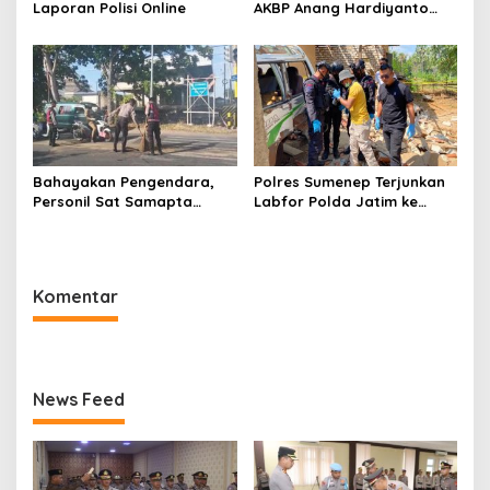
Laporan Polisi Online
AKBP Anang Hardiyanto
Jabat Kapolres Sumenep
Bahayakan Pengendara,
Polres Sumenep Terjunkan
Personil Sat Samapta
Labfor Polda Jatim ke
Polres Sumenep Bersihkan
Lokasi Ledakan Mobil di
Ceceran oli di Jalan Pabian
Ambunten
Komentar
News Feed