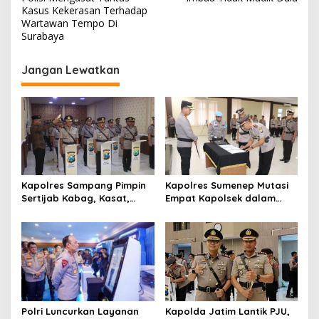
v
Kasus Kekerasan Terhadap
i
Wartawan Tempo Di
Surabaya
g
a
Jangan Lewatkan
s
i
p
o
s
Kapolres Sampang Pimpin
Kapolres Sumenep Mutasi
Sertijab Kabag, Kasat,
Empat Kapolsek dalam
hingga 6 Kapolsek Jajaran
Penyegaran Kinerja
Polri Luncurkan Layanan
Kapolda Jatim Lantik PJU,