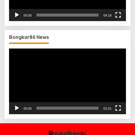
00:00
04:18
Bongkar86 News
Pemutar
Video
00:00
01:01