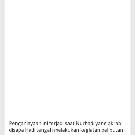
B
e
n
t
u
k
T
i
m
K
h
u
s
u
s
Penganiayaan ini terjadi saat Nurhadi yang akrab
disapa Hadi tengah melakukan kegiatan peliputan