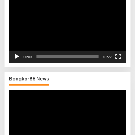
Video
00:00
01:22
Bongkar86 News
Pemutar
Video