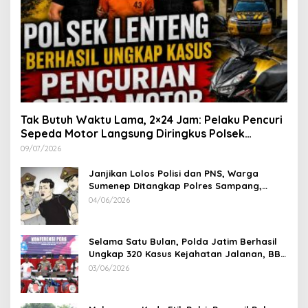
Tak Butuh Waktu Lama, 2×24 Jam: Pelaku Pencuri
Sepeda Motor Langsung Diringkus Polsek
Lenteng di Wilayah Manding
09/07/2026
Janjikan Lolos Polisi dan PNS, Warga
Sumenep Ditangkap Polres Sampang,
Korban Rugi Rp 600 juta
04/06/2026
Selama Satu Bulan, Polda Jatim Berhasil
Ungkap 320 Kasus Kejahatan Jalanan, BB
100 Sepeda Motor dan 12 Mobil Diamankan
03/06/2026