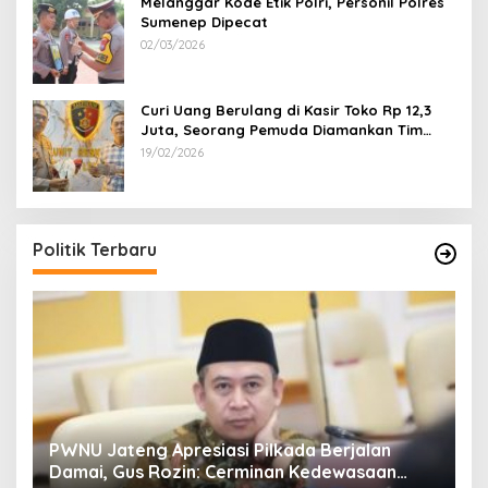
Melanggar Kode Etik Polri, Personil Polres
Sumenep Dipecat
02/03/2026
Curi Uang Berulang di Kasir Toko Rp 12,3
Juta, Seorang Pemuda Diamankan Tim
Reskrim Polsek Lenteng Sumenep
19/02/2026
Politik Terbaru
24
PWNU Jateng Apresiasi Pilkada Berjalan
B
Damai, Gus Rozin: Cerminan Kedewasaan
K