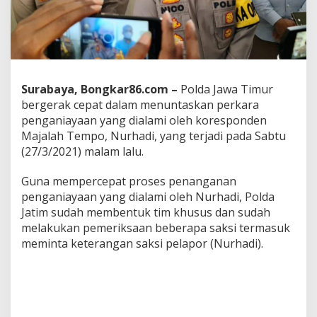
a
r
t
a
w
a
n
Surabaya, Bongkar86.com –
Polda Jawa Timur
T
bergerak cepat dalam menuntaskan perkara
e
penganiayaan yang dialami oleh koresponden
m
p
Majalah Tempo, Nurhadi, yang terjadi pada Sabtu
o
(27/3/2021) malam lalu.
,
K
Guna mempercepat proses penanganan
a
penganiayaan yang dialami oleh Nurhadi, Polda
p
o
Jatim sudah membentuk tim khusus dan sudah
l
melakukan pemeriksaan beberapa saksi termasuk
d
meminta keterangan saksi pelapor (Nurhadi).
a
J
a
t
i
m