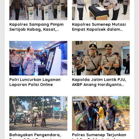
Kapolres Sampang Pimpin
Kapolres Sumenep Mutasi
Sertijab Kabag, Kasat,
Empat Kapolsek dalam
hingga 6 Kapolsek Jajaran
Penyegaran Kinerja
Polri Luncurkan Layanan
Kapolda Jatim Lantik PJU,
Laporan Polisi Online
AKBP Anang Hardiyanto
Jabat Kapolres Sumenep
Bahayakan Pengendara,
Polres Sumenep Terjunkan