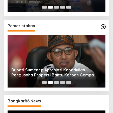
Politik Masyarakat
Di Politik
|
29/11/2024
Di 
Pemerintahan
Bupati Sumenep Apresiasi Kepedulian
N
Pengusaha Properti Bantu Korban Gempa
S
B
Bongkar86 News
Pemutar