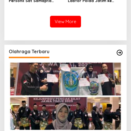
Personil Sat Samapta
Labfor Polda Jatim ke
Polres Sumenep Bersihkan
Lokasi Ledakan Mobil di
Ceceran oli di Jalan Pabian
Ambunten
View More
Olahraga Terbaru