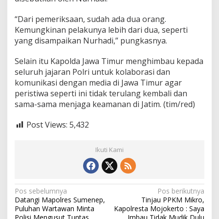
“Dari pemeriksaan, sudah ada dua orang.
Kemungkinan pelakunya lebih dari dua, seperti
yang disampaikan Nurhadi,” pungkasnya.
Selain itu Kapolda Jawa Timur menghimbau kepada
seluruh jajaran Polri untuk kolaborasi dan
komunikasi dengan media di Jawa Timur agar
peristiwa seperti ini tidak terulang kembali dan
sama-sama menjaga keamanan di Jatim. (tim/red)
Post Views:
5,432
Ikuti Kami
N
Pos sebelumnya
Pos berikutnya
Datangi Mapolres Sumenep,
Tinjau PPKM Mikro,
a
Puluhan Wartawan Minta
Kapolresta Mojokerto : Saya
Polisi Mengusut Tuntas
Imbau Tidak Mudik Dulu