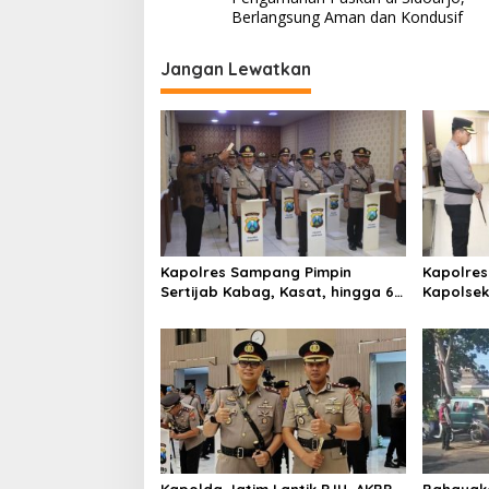
v
Berlangsung Aman dan Kondusif
i
g
Jangan Lewatkan
a
s
i
p
o
s
Kapolres Sampang Pimpin
Kapolres
Sertijab Kabag, Kasat, hingga 6
Kapolse
Kapolsek Jajaran
Kinerja