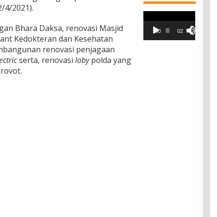
/4/2021).
Pemutar
Video
ngan Bhara Daksa, renovasi Masjid
00:00
02:42
idant Kedokteran dan Kesehatan
embangunan renovasi penjagaan
ectric
serta, renovasi
loby
polda yang
rovot.