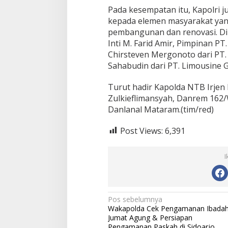
Pada kesempatan itu, Kapolri
kepada elemen masyarakat yang
pembangunan dan renovasi. Di
Inti M. Farid Amir, Pimpinan PT
Chirsteven Mergonoto dari PT. 
Sahabudin dari PT. Limousine G
Turut hadir Kapolda NTB Irjen
Zulkieflimansyah, Danrem 162/
Danlanal Mataram.(tim/red)
Post Views:
6,391
I
N
Pos sebelumnya
Wakapolda Cek Pengamanan Ibada
a
Jumat Agung & Persiapan
Pengamanan Paskah di Sidoarjo,