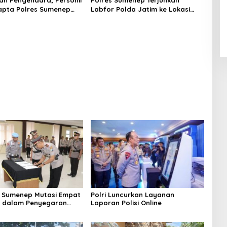
n Pengendara, Personil
Polres Sumenep Terjunkan
apta Polres Sumenep
Labfor Polda Jatim ke Lokasi
 Ceceran oli di Jalan
Ledakan Mobil di Ambunten
 Sumenep Mutasi Empat
Polri Luncurkan Layanan
k dalam Penyegaran
Laporan Polisi Online