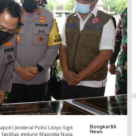
Bongkar86
polri Jenderal Polisi Listyo Sigit
News
fasilitas gedung Mapolda Nusa