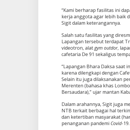
“Kami berharap fasilitas ini 
kerja anggota agar lebih baik 
Sigit dalam keterangannya.
Salah satu fasilitas yang dire
Lapangan tersebut terdapat T
videotron, alat
gym outdor
, lap
cafetaria De 91 sekaligus temp
“Lapangan Bhara Daksa saat i
karena dilengkapi dengan Cafeta
Selain itu juga dilaksanakan 
Merenten (bahasa khas Lombok
Bersaudara),” ujar mantan Kabar
Dalam arahannya, Sigit juga m
NTB terkait berbagai hal terk
dan ketertiban masyarakat (h
penanganan pandemi
Covid
-19.