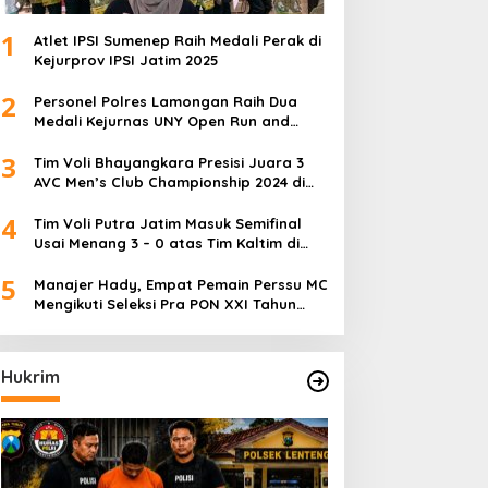
1
Atlet IPSI Sumenep Raih Medali Perak di
Kejurprov IPSI Jatim 2025
2
Personel Polres Lamongan Raih Dua
Medali Kejurnas UNY Open Run and
Jump Competition
3
Tim Voli Bhayangkara Presisi Juara 3
AVC Men’s Club Championship 2024 di
Iran
4
Tim Voli Putra Jatim Masuk Semifinal
Usai Menang 3 – 0 atas Tim Kaltim di
PON XXI Sumut
5
Manajer Hady, Empat Pemain Perssu MC
Mengikuti Seleksi Pra PON XXI Tahun
2024
Hukrim