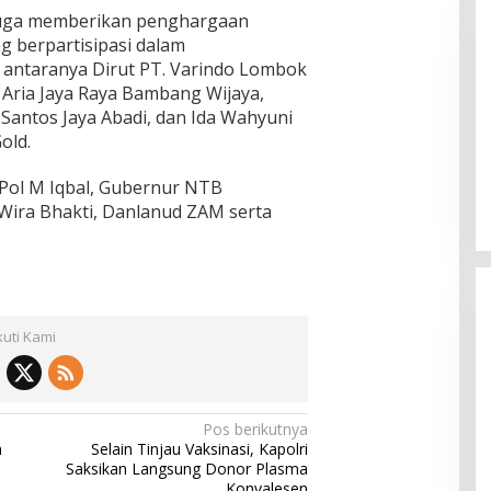
 juga memberikan penghargaan
 berpartisipasi dalam
 antaranya Dirut PT. Varindo Lombok
. Aria Jaya Raya Bambang Wijaya,
Santos Jaya Abadi, dan Ida Wahyuni
old.
Pemkab Sumenep Salurkan
Tunjangan Guru Ngaji, Bupati
 Pol M Iqbal, Gubernur NTB
Fauzi: Guru Ngaji Berperan
Wira Bhakti, Danlanud ZAM serta
Strategis Bangun Akhlak Generasi
kuti Kami
Pos berikutnya
h
Selain Tinjau Vaksinasi, Kapolri
Saksikan Langsung Donor Plasma
Konvalesen