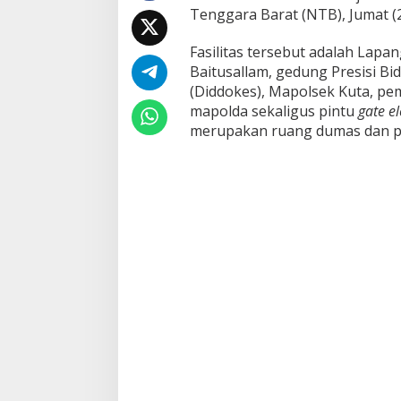
Tenggara Barat (NTB), Jumat (2
n
a
n
Fasilitas tersebut adalah Lapa
P
Baitusallam, gedung Presisi B
o
(Diddokes), Mapolsek Kuta, p
l
mapolda sekaligus pintu
gate el
d
a
merupakan ruang dumas dan p
N
T
B