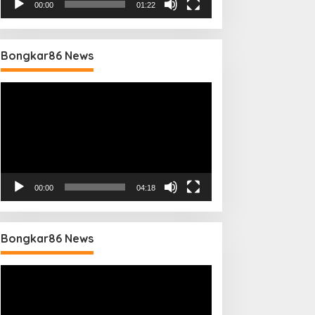
00:00
01:22
Bongkar86 News
Pemutar
Video
00:00
04:18
Bongkar86 News
Pemutar
Video