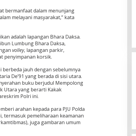
dapat bermanfaat dalam menunjang
dalam melayani masyarakat,” kata
smikan adalah lapangan Bhara Daksa.
ribun Lumbung Bhara Daksa,
angan
volley
, lapangan parkir,
at penyimpanan korsik.
ni berbeda jauh dengan sebelumnya
ria De’91 yang berada di sisi utara.
penyerahan buku berjudul Mempolong
 Utara yang berarti Kakak
eskrim Polri ini.
Ketua Komisi II DPR RI: Pilkada
Serentak 2024 Berjalan Lancar
emberi arahan kepada para PJU Polda
dan Kondusif
Di Politik
|
29/11/2024
ini, termasuk pemeliharaan keamanan
arkamtibmas), juga gambaran umum