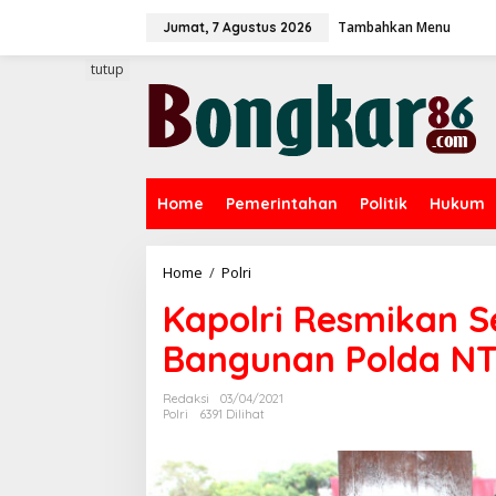
L
Tambahkan Menu
e
Jumat, 7 Agustus 2026
w
a
tutup
t
i
k
e
k
o
Home
Pemerintahan
Politik
Hukum
n
t
e
n
Home
/
Polri
K
a
Kapolri Resmikan Se
p
o
Bangunan Polda N
l
r
i
Redaksi
03/04/2021
R
Polri
6391 Dilihat
e
s
m
i