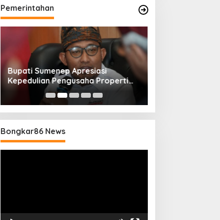
Pemerintahan
Bupati Sumenep Apresiasi
Naik Status Tipe
Kepedulian Pengusaha Properti
Anwar Sumenep J
Bantu Korban Gempa
Rujukan Berjenj
Bongkar86 News
Pemutar
Video