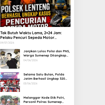
Tak Butuh Waktu Lama, 2×24 Jam:
Pelaku Pencuri Sepeda Motor
Langsung Diringkus Polsek Lenteng di
09/07/2026
Wilayah Manding
Janjikan Lolos Polisi dan PNS,
Warga Sumenep Ditangkap
Polres Sampang, Korban Rugi
04/06/2026
Rp 600 juta
Selama Satu Bulan, Polda
Jatim Berhasil Ungkap 320
Kasus Kejahatan Jalanan, BB
03/06/2026
100 Sepeda Motor dan 12
Mobil Diamankan
Melanggar Kode Etik Polri,
Personil Polres Sumenep