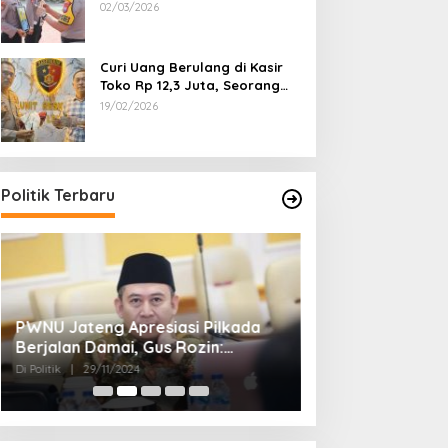
Dipecat
02/03/2026
Curi Uang Berulang di Kasir
Toko Rp 12,3 Juta, Seorang
Pemuda Diamankan Tim
19/02/2026
Reskrim Polsek Lenteng
Sumenep
Politik Terbaru
PWNU Jateng Apresiasi Pilkada
Belum Diumumka
Berjalan Damai, Gus Rozin:
Pamekasan, Pas
Cerminan Kedewasaan Politik
Deklarasi Keme
Di Politik
|
29/11/2024
Di Politik
|
27/11/2024
Masyarakat