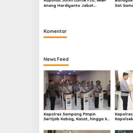
Kapolda Jatim Lantik PJU, AKBP
Bahayaka
Anang Hardiyanto Jabat
Sat Sam
Kapolres Sumenep
Bersihkan
Pabian
Komentar
News Feed
Kapolres Sampang Pimpin
Kapolres
Sertijab Kabag, Kasat, hingga 6
Kapolse
Kapolsek Jajaran
Kinerja