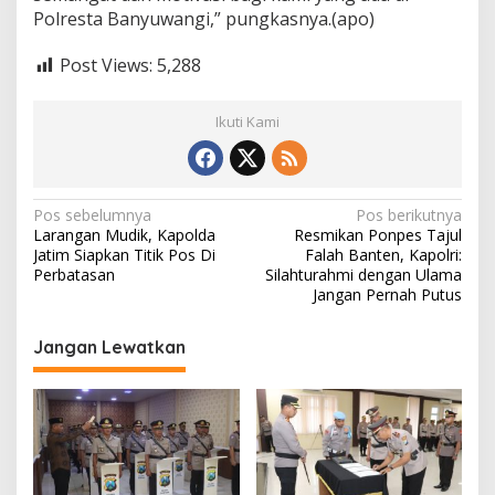
Polresta Banyuwangi,” pungkasnya.(apo)
Post Views:
5,288
Ikuti Kami
N
Pos sebelumnya
Pos berikutnya
Larangan Mudik, Kapolda
Resmikan Ponpes Tajul
a
Jatim Siapkan Titik Pos Di
Falah Banten, Kapolri:
v
Perbatasan
Silahturahmi dengan Ulama
Jangan Pernah Putus
i
g
Jangan Lewatkan
a
s
i
p