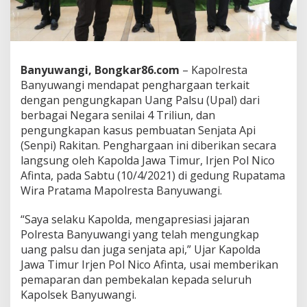
g
i
S
a
b
e
Banyuwangi, Bongkar86.com
– Kapolresta
t
Banyuwangi mendapat penghargaan terkait
D
dengan pengungkapan Uang Palsu (Upal) dari
u
berbagai Negara senilai 4 Triliun, dan
a
P
pengungkapan kasus pembuatan Senjata Api
e
(Senpi) Rakitan. Penghargaan ini diberikan secara
n
langsung oleh Kapolda Jawa Timur, Irjen Pol Nico
g
Afinta, pada Sabtu (10/4/2021) di gedung Rupatama
h
Wira Pratama Mapolresta Banyuwangi.
a
r
g
“Saya selaku Kapolda, mengapresiasi jajaran
a
Polresta Banyuwangi yang telah mengungkap
a
uang palsu dan juga senjata api,” Ujar Kapolda
n
Jawa Timur Irjen Pol Nico Afinta, usai memberikan
D
a
pemaparan dan pembekalan kepada seluruh
r
Kapolsek Banyuwangi.
i