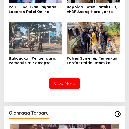
Polri Luncurkan Layanan
Kapolda Jatim Lantik PJU,
Laporan Polisi Online
AKBP Anang Hardiyanto
Jabat Kapolres Sumenep
Bahayakan Pengendara,
Polres Sumenep Terjunkan
Personil Sat Samapta
Labfor Polda Jatim ke
Polres Sumenep Bersihkan
Lokasi Ledakan Mobil di
Ceceran oli di Jalan Pabian
Ambunten
View More
Olahraga Terbaru