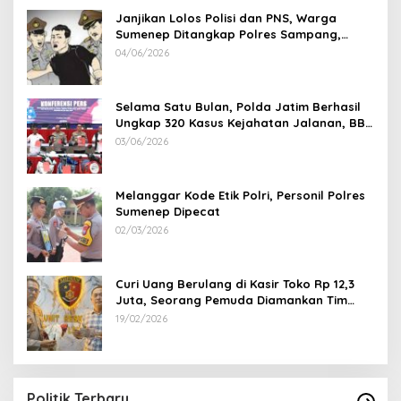
Janjikan Lolos Polisi dan PNS, Warga
Sumenep Ditangkap Polres Sampang,
Korban Rugi Rp 600 juta
04/06/2026
Selama Satu Bulan, Polda Jatim Berhasil
Ungkap 320 Kasus Kejahatan Jalanan, BB
100 Sepeda Motor dan 12 Mobil Diamankan
03/06/2026
Melanggar Kode Etik Polri, Personil Polres
Sumenep Dipecat
02/03/2026
Curi Uang Berulang di Kasir Toko Rp 12,3
Juta, Seorang Pemuda Diamankan Tim
Reskrim Polsek Lenteng Sumenep
19/02/2026
Politik Terbaru