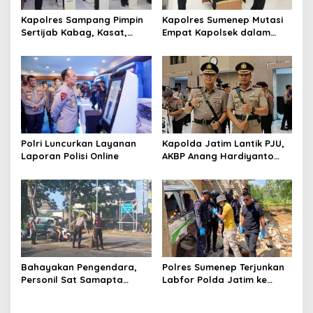
o
s
Kapolres Sampang Pimpin
Kapolres Sumenep Mutasi
Sertijab Kabag, Kasat,
Empat Kapolsek dalam
hingga 6 Kapolsek Jajaran
Penyegaran Kinerja
Polri Luncurkan Layanan
Kapolda Jatim Lantik PJU,
Laporan Polisi Online
AKBP Anang Hardiyanto
Jabat Kapolres Sumenep
Bahayakan Pengendara,
Polres Sumenep Terjunkan
Personil Sat Samapta
Labfor Polda Jatim ke
Polres Sumenep Bersihkan
Lokasi Ledakan Mobil di
Ceceran oli di Jalan Pabian
Ambunten