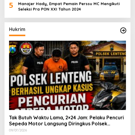
5
Manajer Hady, Empat Pemain Perssu MC Mengikuti
Seleksi Pra PON XXI Tahun 2024
Hukrim
Tak Butuh Waktu Lama, 2×24 Jam: Pelaku Pencuri
Sepeda Motor Langsung Diringkus Polsek
Lenteng di Wilayah Manding
09/07/2026