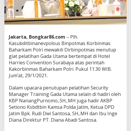
m
P
o
l
r
i
m
Jakarta, Bongkar86.com
– Plh.
e
Kasubditbinanevpolsus Binpotmas Korbinmas
n
Baharkam Polri mewakili Dirbinpotmas menutup
u
t
giat pelatihan Gada Utama bertempat di Hotel
u
Harries Convention Surabaya atas perintah
p
Kakorbinmas Baharkam Polri. Pukul 11.30 WIB.
P
Jum’at, 29/1/2021.
e
l
a
Dalam upacara penutupan pelatihan Security
t
Manager Training Gada Utama selain di hadiri oleh
i
KBP NanangPurnomo,.SH,.MH juga hadir AKBP
h
Setiono Ksbdtbin Kamsa Polda Jatim, Ketua DPD
a
n
Jatim Bpk. Rudi Dwi Santosa, SH,.MH dan Ibu Inge
S
Diana Direktur PT. Diana Abadi Santosa.
e
c