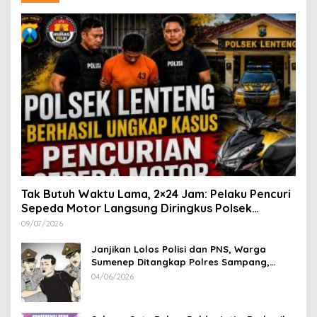
Tak Butuh Waktu Lama, 2×24 Jam: Pelaku Pencuri
Sepeda Motor Langsung Diringkus Polsek
Lenteng di Wilayah Manding
09/07/2026
Janjikan Lolos Polisi dan PNS, Warga
Sumenep Ditangkap Polres Sampang,
Korban Rugi Rp 600 juta
04/06/2026