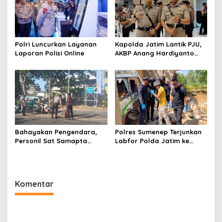
Polri Luncurkan Layanan
Kapolda Jatim Lantik PJU,
Laporan Polisi Online
AKBP Anang Hardiyanto
Jabat Kapolres Sumenep
Bahayakan Pengendara,
Polres Sumenep Terjunkan
Personil Sat Samapta
Labfor Polda Jatim ke
Polres Sumenep Bersihkan
Lokasi Ledakan Mobil di
Ceceran oli di Jalan Pabian
Ambunten
Komentar