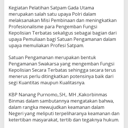
t
Kegiatan Pelatihan Satpam Gada Utama
a
merupakan salah satu upaya Polri dalam
m
a
melaksanakan Misi Pembinaan dan meningkatkan
P
Profesionalisme para Pengemban Fungsi
T
Kepolisian Terbatas sekaligus sebagai bagian dari
.
upaya Pemuliaan bagi Satuan Pengamanan dalam
D
i
upaya memuliakan Profesi Satpam.
a
n
Satuan Pengamanan merupakan bentuk
a
Pengamanan Swakarsa yang mengemban Fungsi
A
Kepolisian Secara Terbatas sehingga secara terus
b
a
menerus perlu ditingkatkan potensinya baik dari
d
segi Kuantitas maupun Kualitasnya.
i
S
KBP Nanang Purnomo,.SH,. MH ,Kakorbinmas
a
Binmas dalam sambutannya mengatakan bahwa,
n
t
dalam rangka mewujudkan keamanan dalam
o
Negeri yang meliputi terpeliharanya keamanan dan
s
ketertiban masyarakat, tertib dan tegaknya hukum.
a