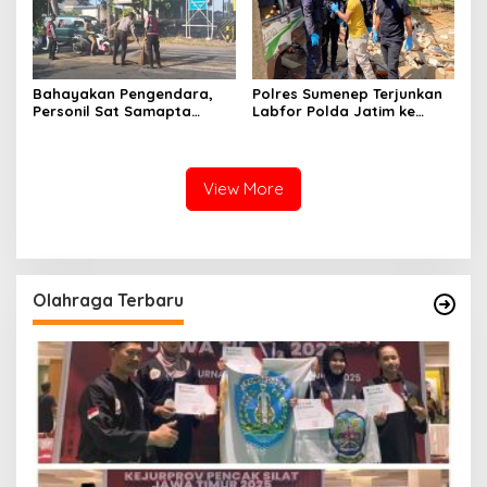
Bahayakan Pengendara,
Polres Sumenep Terjunkan
Personil Sat Samapta
Labfor Polda Jatim ke
Polres Sumenep Bersihkan
Lokasi Ledakan Mobil di
Ceceran oli di Jalan Pabian
Ambunten
View More
Olahraga Terbaru