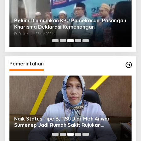
Belum Diumumkan KPU Pamekasan, Pasangan
K
Kharisma Deklarasi Kemenangan
A
D
Di Politik
|
27/11/2024
Di 
Pemerintahan
Naik Status Tipe B, RSUD dr Moh Anwar
B
Sumenep Jadi Rumah Sakit Rujukan
E
Berjenjang