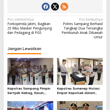
N
Pos sebelumnya
Pos berikutnya
Forkopimda Jatim, Bagikan
Polres Sampang Berhasil
a
25 Ribu Masker Pengunjung
Tangkap Dua Tersangka
v
dan Pedagang di PGS
Pembunuh Anak Dibawah
Umur
i
g
Jangan Lewatkan
a
s
i
p
o
s
Kapolres Sampang Pimpin
Kapolres Sumenep Mutasi
Sertijab Kabag, Kasat,
Empat Kapolsek dalam
hingga 6 Kapolsek Jajaran
Penyegaran Kinerja