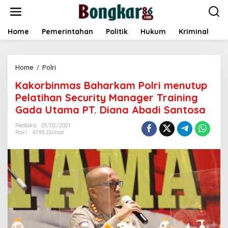
L
e
w
a
Home
Pemerintahan
Politik
Hukum
Kriminal
E
t
i
k
Home
/
Polri
K
e
a
k
Kakorbinmas Baharkam Polri menutup
k
o
o
n
Pelatihan Security Manager Training
r
t
Gada Utama PT. Diana Abadi Santosa
b
e
i
n
Redaksi
01/02/2021
n
Polri
4795 Dilihat
m
a
s
B
a
h
a
r
k
a