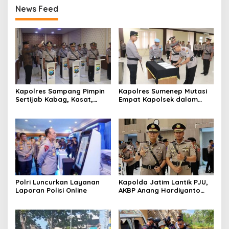
News Feed
Kapolres Sampang Pimpin
Kapolres Sumenep Mutasi
Sertijab Kabag, Kasat,
Empat Kapolsek dalam
hingga 6 Kapolsek Jajaran
Penyegaran Kinerja
Polri Luncurkan Layanan
Kapolda Jatim Lantik PJU,
Laporan Polisi Online
AKBP Anang Hardiyanto
Jabat Kapolres Sumenep