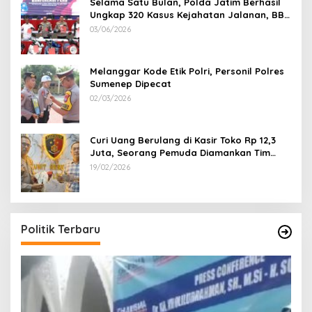
Selama Satu Bulan, Polda Jatim Berhasil
Ungkap 320 Kasus Kejahatan Jalanan, BB
100 Sepeda Motor dan 12 Mobil Diamankan
03/06/2026
Melanggar Kode Etik Polri, Personil Polres
Sumenep Dipecat
02/03/2026
Curi Uang Berulang di Kasir Toko Rp 12,3
Juta, Seorang Pemuda Diamankan Tim
Reskrim Polsek Lenteng Sumenep
19/02/2026
Politik Terbaru