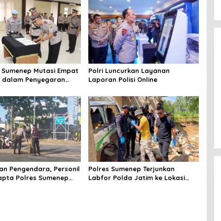
 Sumenep Mutasi Empat
Polri Luncurkan Layanan
k dalam Penyegaran
Laporan Polisi Online
n Pengendara, Personil
Polres Sumenep Terjunkan
apta Polres Sumenep
Labfor Polda Jatim ke Lokasi
 Ceceran oli di Jalan
Ledakan Mobil di Ambunten