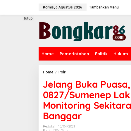
L
Tambahkan Menu
e
Kamis, 6 Agustus 2026
w
a
tutup
t
i
k
e
k
o
Home
Pemerintahan
Politik
Hukum
n
t
e
n
Home
/
Polri
J
e
Jelang Buka Puasa,
l
a
0827/Sumenep Lak
n
g
Monitoring Sekitar
B
u
Banggar
k
a
P
Redaksi
15/04/2021
u
Polri
4204 Dilihat