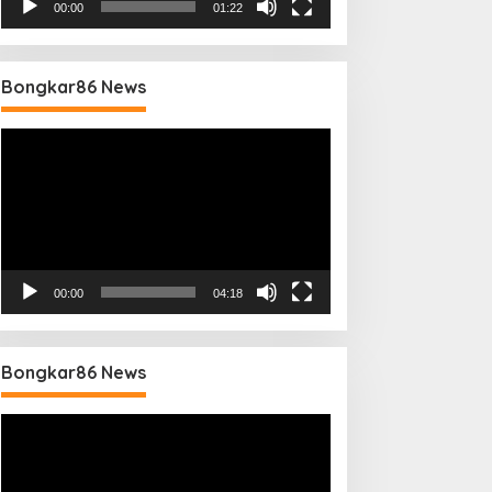
00:00
01:22
Bongkar86 News
Pemutar
Video
00:00
04:18
Bongkar86 News
Pemutar
Video