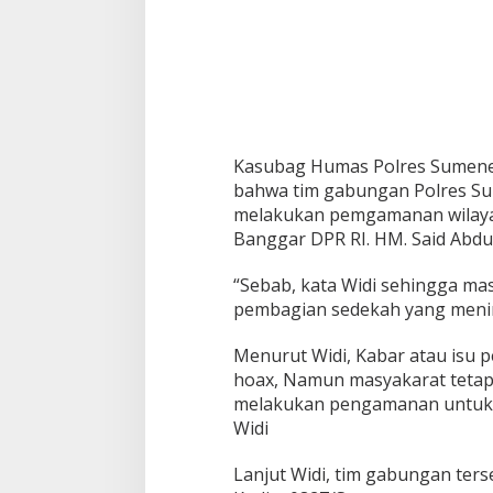
a
D
a
n
M
o
n
i
t
Kasubag Humas Polres Sumene
o
bahwa tim gabungan Polres S
r
melakukan pemgamanan wilayah
i
Banggar DPR RI. HM. Said Abdul
n
g
S
“Sebab, kata Widi sehingga ma
e
pembagian sedekah yang men
k
i
Menurut Widi, Kabar atau isu 
t
a
hoax, Namun masyakarat tetap
r
melakukan pengamanan untuk t
a
Widi
n
K
Lanjut Widi, tim gabungan ters
e