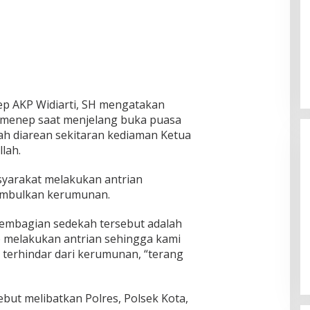
p AKP Widiarti, SH mengatakan
umenep saat menjelang buka puasa
 diarean sekitaran kediaman Ketua
lah.
syarakat melakukan antrian
imbulkan kerumunan.
pembagian sedekah tersebut adalah
Ketua Komisi II DPR RI: Pilkada
 melakukan antrian sehingga kami
Serentak 2024 Berjalan Lancar
erhindar dari kerumunan, “terang
dan Kondusif
Di Politik
|
29/11/2024
ebut melibatkan Polres, Polsek Kota,