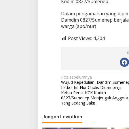
d
Kodim 0827/Sumenep.
i
a
Dalam pengamanan yang dipim
m
Damdim 0827/Sumenep berjala
a
warga.(apo/nur)
n
K
e
Post Views:
4,204
t
u
a
I
B
a
n
g
N
Pos sebelumnya
g
Wujud Kepedulian, Dandim Sumene
a
a
Letkol Inf Nur Cholis Didampingi
r
v
Ketua Persit KCK Kodim
0827/Sumenep Menjenguk Anggota
i
Yang Sedang Sakit
g
Jangan Lewatkan
a
s