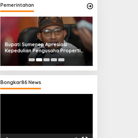
Pemerintahan
Bupati Sumenep Apresiasi
Naik Status Tipe
Kepedulian Pengusaha Properti
Anwar Sumenep J
Bantu Korban Gempa
Rujukan Berjenj
Bongkar86 News
Pemutar
Video