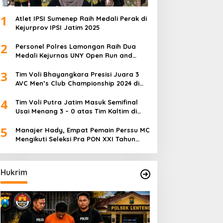
1
Atlet IPSI Sumenep Raih Medali Perak di
Kejurprov IPSI Jatim 2025
2
Personel Polres Lamongan Raih Dua
Medali Kejurnas UNY Open Run and
Jump Competition
3
Tim Voli Bhayangkara Presisi Juara 3
AVC Men’s Club Championship 2024 di
Iran
4
Tim Voli Putra Jatim Masuk Semifinal
Usai Menang 3 – 0 atas Tim Kaltim di
PON XXI Sumut
5
Manajer Hady, Empat Pemain Perssu MC
Mengikuti Seleksi Pra PON XXI Tahun
2024
Hukrim