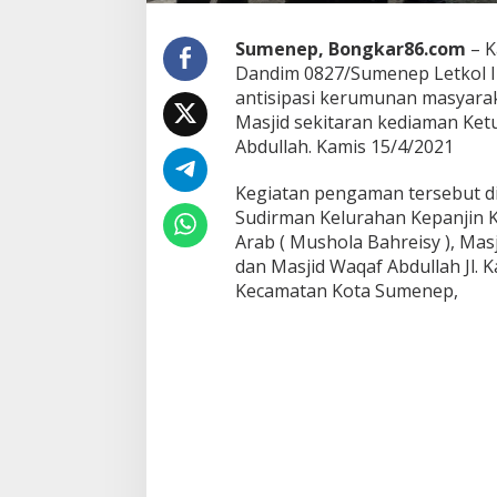
7
/
Sumenep, Bongkar86.com
– K
S
Dandim 0827/Sumenep Letkol 
u
antisipasi kerumunan masyarak
m
e
Masjid sekitaran kediaman Ket
n
Abdullah. Kamis 15/4/2021
e
p
Kegiatan pengaman tersebut dil
L
Sudirman Kelurahan Kepanjin 
a
k
Arab ( Mushola Bahreisy ), Ma
u
dan Masjid Waqaf Abdullah Jl. K
k
Kecamatan Kota Sumenep,
a
n
P
e
n
g
a
m
a
n