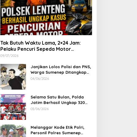
Tak Butuh Waktu Lama, 2×24 Jam:
Pelaku Pencuri Sepeda Motor
Langsung Diringkus Polsek Lenteng di
09/07/2026
Wilayah Manding
Janjikan Lolos Polisi dan PNS,
Warga Sumenep Ditangkap
Polres Sampang, Korban Rugi
04/06/2026
Rp 600 juta
Selama Satu Bulan, Polda
Jatim Berhasil Ungkap 320
Kasus Kejahatan Jalanan, BB
03/06/2026
100 Sepeda Motor dan 12
Mobil Diamankan
Melanggar Kode Etik Polri,
Personil Polres Sumenep