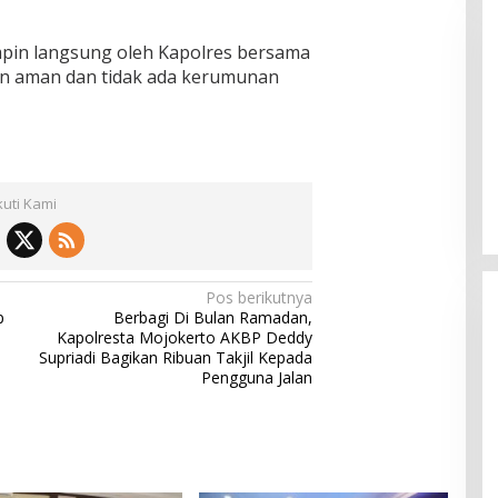
pin langsung oleh Kapolres bersama
n aman dan tidak ada kerumunan
Pemkab Sumenep Salurkan
Tunjangan Guru Ngaji, Bupati
Fauzi: Guru Ngaji Berperan
kuti Kami
Strategis Bangun Akhlak Generasi
Pos berikutnya
p
Berbagi Di Bulan Ramadan,
Kapolresta Mojokerto AKBP Deddy
Supriadi Bagikan Ribuan Takjil Kepada
Pengguna Jalan