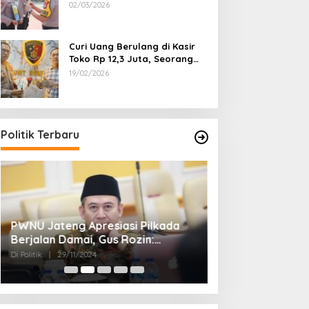
Dipecat
02/03/2026
Curi Uang Berulang di Kasir
Toko Rp 12,3 Juta, Seorang
Pemuda Diamankan Tim
19/02/2026
Reskrim Polsek Lenteng
Sumenep
Politik Terbaru
PWNU Jateng Apresiasi Pilkada
Belum Diumumka
Berjalan Damai, Gus Rozin:
Pamekasan, Pas
Cerminan Kedewasaan Politik
Deklarasi Keme
Di Politik
|
29/11/2024
Di Politik
|
27/11/2024
Masyarakat