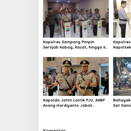
i
p
o
s
Kapolres Sampang Pimpin
Kapolres
Sertijab Kabag, Kasat, hingga 6
Kapolse
Kapolsek Jajaran
Kinerja
Kapolda Jatim Lantik PJU, AKBP
Bahayaka
Anang Hardiyanto Jabat
Sat Sam
Kapolres Sumenep
Bersihkan
Pabian
Komentar