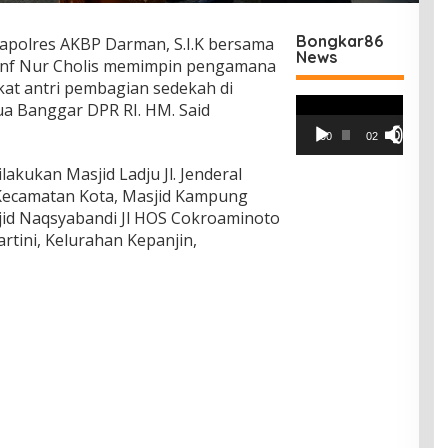
Bongkar86
apolres AKBP Darman, S.I.K bersama
News
Inf Nur Cholis memimpin pengamana
at antri pembagian sedekah di
Pemutar
ua Banggar DPR RI. HM. Said
Video
00:00
02:42
akukan Masjid Ladju Jl. Jenderal
Kecamatan Kota, Masjid Kampung
sjid Naqsyabandi Jl HOS Cokroaminoto
artini, Kelurahan Kepanjin,