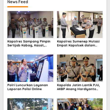
News Feed
Kapolres Sampang Pimpin
Kapolres Sumenep Mutasi
Sertijab Kabag, Kasat,
Empat Kapolsek dalam
hingga 6 Kapolsek Jajaran
Penyegaran Kinerja
Polri Luncurkan Layanan
Kapolda Jatim Lantik PJU,
Laporan Polisi Online
AKBP Anang Hardiyanto
Jabat Kapolres Sumenep