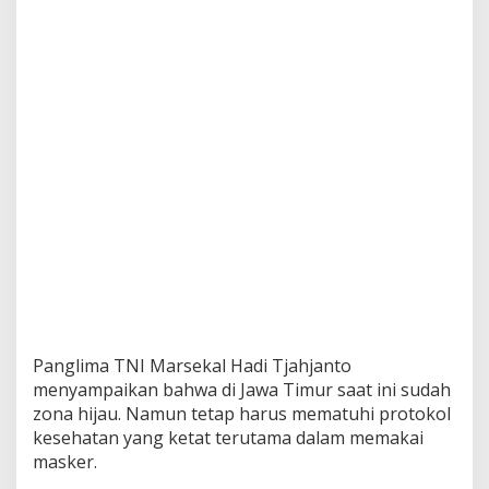
i
P
o
l
d
a
J
a
t
i
m
,
M
i
n
t
a
W
Panglima TNI Marsekal Hadi Tjahjanto
a
r
menyampaikan bahwa di Jawa Timur saat ini sudah
g
zona hijau. Namun tetap harus mematuhi protokol
a
kesehatan yang ketat terutama dalam memakai
T
masker.
e
t