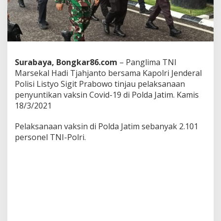
g
l
i
m
a
T
N
Surabaya, Bongkar86.com
– Panglima TNI
I
Marsekal Hadi Tjahjanto bersama Kapolri Jenderal
D
Polisi Listyo Sigit Prabowo tinjau pelaksanaan
a
n
penyuntikan vaksin Covid-19 di Polda Jatim. Kamis
K
18/3/2021
a
p
Pelaksanaan vaksin di Polda Jatim sebanyak 2.101
o
personel TNI-Polri.
l
r
i
K
u
n
j
u
n
g