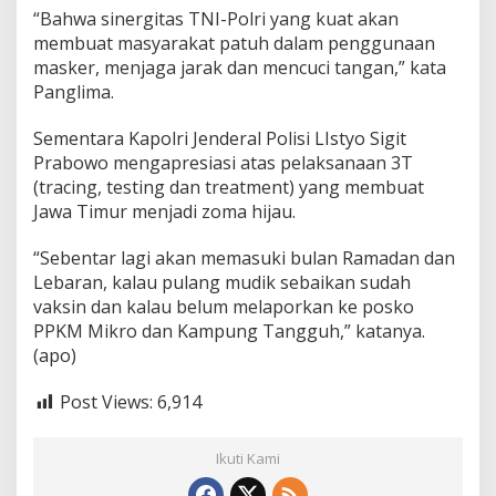
a
“Bahwa sinergitas TNI-Polri yang kuat akan
p
membuat masyarakat patuh dalam penggunaan
M
masker, menjaga jarak dan mencuci tangan,” kata
e
Panglima.
m
a
k
Sementara Kapolri Jenderal Polisi LIstyo Sigit
a
Prabowo mengapresiasi atas pelaksanaan 3T
i
(tracing, testing dan treatment) yang membuat
M
Jawa Timur menjadi zoma hijau.
a
s
k
“Sebentar lagi akan memasuki bulan Ramadan dan
e
Lebaran, kalau pulang mudik sebaikan sudah
r
vaksin dan kalau belum melaporkan ke posko
PPKM Mikro dan Kampung Tangguh,” katanya.
(apo)
Post Views:
6,914
Ikuti Kami