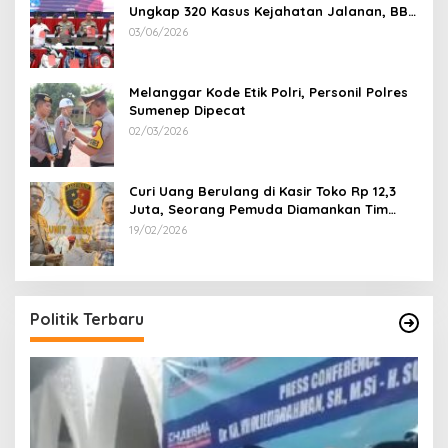
Ungkap 320 Kasus Kejahatan Jalanan, BB
100 Sepeda Motor dan 12 Mobil Diamankan
03/06/2026
Melanggar Kode Etik Polri, Personil Polres
Sumenep Dipecat
02/03/2026
Curi Uang Berulang di Kasir Toko Rp 12,3
Juta, Seorang Pemuda Diamankan Tim
Reskrim Polsek Lenteng Sumenep
19/02/2026
Politik Terbaru