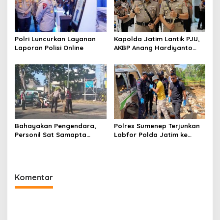
Polri Luncurkan Layanan
Kapolda Jatim Lantik PJU,
Laporan Polisi Online
AKBP Anang Hardiyanto
Jabat Kapolres Sumenep
Bahayakan Pengendara,
Polres Sumenep Terjunkan
Personil Sat Samapta
Labfor Polda Jatim ke
Polres Sumenep Bersihkan
Lokasi Ledakan Mobil di
Ceceran oli di Jalan Pabian
Ambunten
Komentar