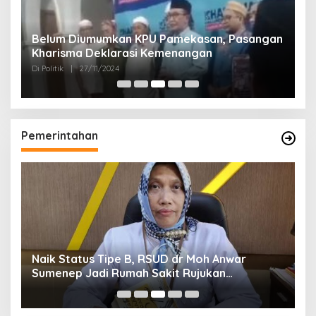
Belum Diumumkan KPU Pamekasan, Pasangan
K
Kharisma Deklarasi Kemenangan
A
D
Di Politik
|
27/11/2024
Di 
Pemerintahan
Naik Status Tipe B, RSUD dr Moh Anwar
B
Sumenep Jadi Rumah Sakit Rujukan
E
Berjenjang