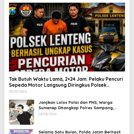
Tak Butuh Waktu Lama, 2×24 Jam: Pelaku Pencuri
Sepeda Motor Langsung Diringkus Polsek
Lenteng di Wilayah Manding
09/07/2026
Janjikan Lolos Polisi dan PNS, Warga
Sumenep Ditangkap Polres Sampang,
Korban Rugi Rp 600 juta
04/06/2026
Selama Satu Bulan, Polda Jatim Berhasil