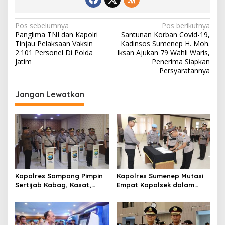
N
Pos sebelumnya
Pos berikutnya
Panglima TNI dan Kapolri
Santunan Korban Covid-19,
a
Tinjau Pelaksaan Vaksin
Kadinsos Sumenep H. Moh.
v
2.101 Personel Di Polda
Iksan Ajukan 79 Wahli Waris,
Jatim
Penerima Siapkan
i
Persyaratannya
g
Jangan Lewatkan
a
s
i
p
o
s
Kapolres Sampang Pimpin
Kapolres Sumenep Mutasi
Sertijab Kabag, Kasat,
Empat Kapolsek dalam
hingga 6 Kapolsek Jajaran
Penyegaran Kinerja