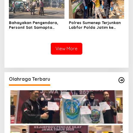
Bahayakan Pengendara,
Polres Sumenep Terjunkan
Personil Sat Samapta
Labfor Polda Jatim ke
Polres Sumenep Bersihkan
Lokasi Ledakan Mobil di
Ceceran oli di Jalan Pabian
Ambunten
View More
Olahraga Terbaru