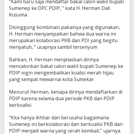
“Kami baru saja mendaftar bakal calon wakil bupati
P
Sumenep ke DPC PDIP, ” kata H. Herman Dali
D
Kusuma
I
P
S
Disinggung kombinasi pakainya yang digunakan,
u
H. Herman menyampaikan bahwa dua warna ini
m
merupakan kolaborasi PKB dan PDI yang begitu
e
menyatuh, ” ucapnya sambil tersenyum
n
e
p
Bahkan, H. Herman menjelaskan dirinya
mencalonkan bakal calon wakil bupati Sumenep ke
PDIP ingin mengembalikan koalisi merah hijau
yang sempat mewarnai kota Sumekar.
Menurut Herman, kenapa dirinya mendaftarkan di
PDIP karena selama dua periode PKB dan PDIP
berkoalisi.
“Kita hanya ikhtiar dan berusaha bagaimana
Sumenep ini berkolaborasi dan berkoalisi PKB dan
PDIP menjadi warna yang cerah kembali,” ujarnya.