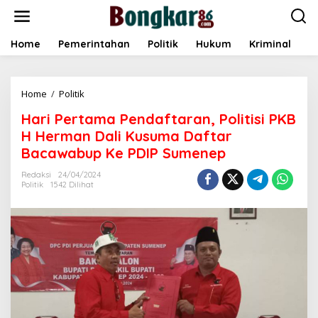
L
e
w
a
Home
Pemerintahan
Politik
Hukum
Kriminal
E
t
i
k
Home
/
Politik
H
e
a
k
Hari Pertama Pendaftaran, Politisi PKB
r
o
i
n
H Herman Dali Kusuma Daftar
P
t
Bacawabup Ke PDIP Sumenep
e
e
r
n
Redaksi
24/04/2024
t
Politik
1542 Dilihat
a
m
a
P
e
n
d
a
f
t