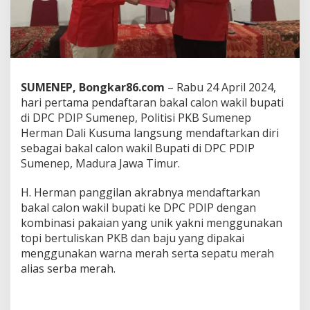
a
r
a
n
,
P
o
SUMENEP, Bongkar86.com
– Rabu 24 April 2024,
l
hari pertama pendaftaran bakal calon wakil bupati
i
di DPC PDIP Sumenep, Politisi PKB Sumenep
t
i
Herman Dali Kusuma langsung mendaftarkan diri
s
sebagai bakal calon wakil Bupati di DPC PDIP
i
Sumenep, Madura Jawa Timur.
P
K
H. Herman panggilan akrabnya mendaftarkan
B
H
bakal calon wakil bupati ke DPC PDIP dengan
H
kombinasi pakaian yang unik yakni menggunakan
e
topi bertuliskan PKB dan baju yang dipakai
r
menggunakan warna merah serta sepatu merah
m
alias serba merah.
a
n
D
a