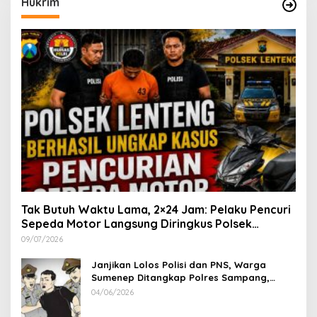
Hukrim
Tak Butuh Waktu Lama, 2×24 Jam: Pelaku Pencuri
Sepeda Motor Langsung Diringkus Polsek
Lenteng di Wilayah Manding
09/07/2026
Janjikan Lolos Polisi dan PNS, Warga
Sumenep Ditangkap Polres Sampang,
Korban Rugi Rp 600 juta
04/06/2026