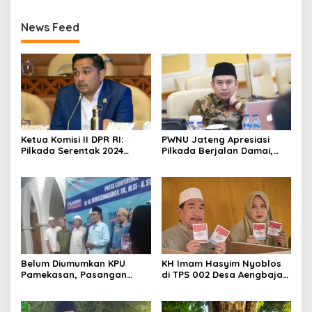
News Feed
Ketua Komisi II DPR RI:
PWNU Jateng Apresiasi
Pilkada Serentak 2024
Pilkada Berjalan Damai,
Berjalan Lancar dan
Gus Rozin: Cerminan
Kondusif
Kedewasaan Politik
Masyarakat
Belum Diumumkan KPU
KH Imam Hasyim Nyoblos
Pamekasan, Pasangan
di TPS 002 Desa Aengbaja
Kharisma Deklarasi
Raja, Berharap Pilkada
Kemenangan
Berjalan Damai