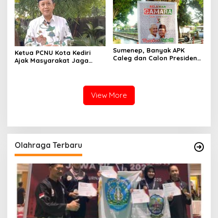
Sumenep, Banyak APK
Ketua PCNU Kota Kediri
Caleg dan Calon Presiden
Ajak Masyarakat Jaga
Dipasang di Pohon-pohon,
Kerukunan Gunakan Hak
Merusak Keindahan Kota
Pilih di Pilkada 2024
View More
Olahraga Terbaru