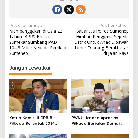
N
Pos sebelumnya
Pos berikutnya
Membanggakan di Usia 22
Satlantas Polres Sumenep
a
Tahun, BPRS Bhakti
Himbau Pengguna Sepeda
v
Sumekar Sumbang PAD
Listrik Untuk Anak Dibawah
104,3 Miliar Kepada Pemkab
Umur Dilarang Beraktivitas
i
Sumenep
di Jalan Raya
g
Jangan Lewatkan
a
s
i
p
o
s
Ketua Komisi II DPR RI:
PWNU Jateng Apresiasi
Pilkada Serentak 2024
Pilkada Berjalan Damai,
Berjalan Lancar dan
Gus Rozin: Cerminan
Kondusif
Kedewasaan Politik