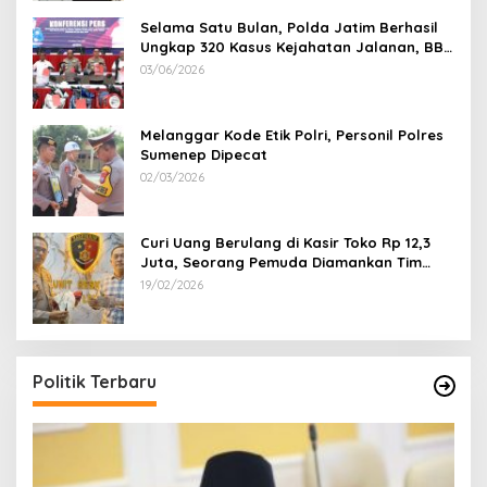
Selama Satu Bulan, Polda Jatim Berhasil
Ungkap 320 Kasus Kejahatan Jalanan, BB
100 Sepeda Motor dan 12 Mobil Diamankan
03/06/2026
Melanggar Kode Etik Polri, Personil Polres
Sumenep Dipecat
02/03/2026
Curi Uang Berulang di Kasir Toko Rp 12,3
Juta, Seorang Pemuda Diamankan Tim
Reskrim Polsek Lenteng Sumenep
19/02/2026
Politik Terbaru