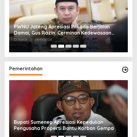
24
PWNU Jateng Apresiasi Pilkada Berjalan
B
Damai, Gus Rozin: Cerminan Kedewasaan
K
Politik Masyarakat
Di Politik
|
29/11/2024
Di 
Pemerintahan
Bupati Sumenep Apresiasi Kepedulian
N
Pengusaha Properti Bantu Korban Gempa
S
B