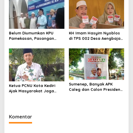
Masyarakat
Belum Diumumkan KPU
KH Imam Hasyim Nyoblos
Pamekasan, Pasangan
di TPS 002 Desa Aengbaja
Kharisma Deklarasi
Raja, Berharap Pilkada
Kemenangan
Berjalan Damai
Sumenep, Banyak APK
Ketua PCNU Kota Kediri
Caleg dan Calon Presiden
Ajak Masyarakat Jaga
Dipasang di Pohon-pohon,
Kerukunan Gunakan Hak
Merusak Keindahan Kota
Pilih di Pilkada 2024
Komentar