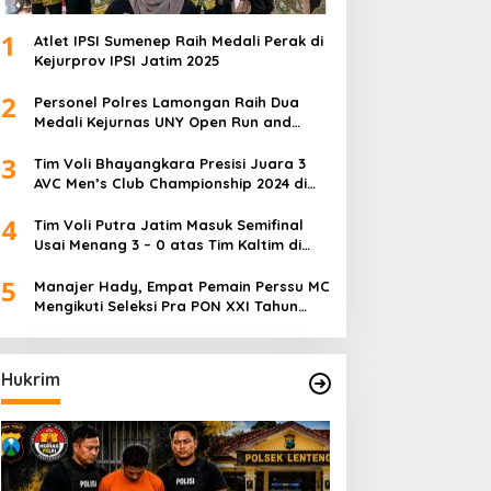
1
Atlet IPSI Sumenep Raih Medali Perak di
Kejurprov IPSI Jatim 2025
2
Personel Polres Lamongan Raih Dua
Medali Kejurnas UNY Open Run and
Jump Competition
3
Tim Voli Bhayangkara Presisi Juara 3
AVC Men’s Club Championship 2024 di
Iran
4
Tim Voli Putra Jatim Masuk Semifinal
Usai Menang 3 – 0 atas Tim Kaltim di
PON XXI Sumut
5
Manajer Hady, Empat Pemain Perssu MC
Mengikuti Seleksi Pra PON XXI Tahun
2024
Hukrim