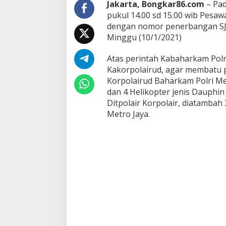
Jakarta, Bongkar86.com
– Pad
T
pukul 14.00 sd 15.00 wib Pesawa
e
dengan nomor penerbangan SJ-18
m
u
Minggu (10/1/2021)
k
a
Atas perintah Kabaharkam Polr
n
Kakorpolairud, agar membatu p
P
Korpolairud Baharkam Polri Me
u
i
dan 4 Helikopter jenis Dauphin 
n
Ditpolair Korpolair, diatambah 3
g
Metro Jaya.
-
P
u
i
n
g
B
a
d
a
n
P