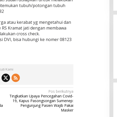
a ditemukan tubuh/potongan tubuh
82
rga atau kerabat yg mengetahui dan
ke RS Kramat jati dengan membawa
akukan cross check.
si DVI, bisa hubungi ke nomer 08123
kuti Kami
Pos berikutnya
Tingkatkan Upaya Pencegahan Covid-
19, Kapus Pasongsongan Sumenep:
da
Pengunjung Pasien Wajib Pakai
Masker