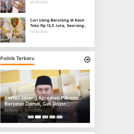
Dipecat
02/03/2026
Curi Uang Berulang di Kasir
Toko Rp 12,3 Juta, Seorang
Pemuda Diamankan Tim
19/02/2026
Reskrim Polsek Lenteng
Sumenep
Politik Terbaru
PWNU Jateng Apresiasi Pilkada
Belum Diumumka
Berjalan Damai, Gus Rozin:
Pamekasan, Pas
Cerminan Kedewasaan Politik
Deklarasi Keme
Di Politik
|
29/11/2024
Di Politik
|
27/11/2024
Masyarakat