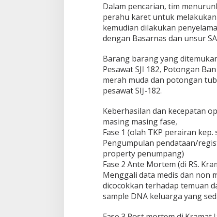
b
Dalam pencarian, tim menurun
u
perahu karet untuk melakukan
h
kemudian dilakukan penyelama
dengan Basarnas dan unsur SAR
Barang barang yang ditemukan 
Pesawat SJI 182, Potongan Ban
merah muda dan potongan tub
pesawat SIJ-182.
Keberhasilan dan kecepatan ope
masing masing fase,
Fase 1 (olah TKP perairan kep. 
Pengumpulan pendataan/regist
property penumpang)
Fase 2 Ante Mortem (di RS. Kram
Menggali data medis dan non m
dicocokkan terhadap temuan da
sample DNA keluarga yang sed
Fase 3 Post mortem di Kramat 