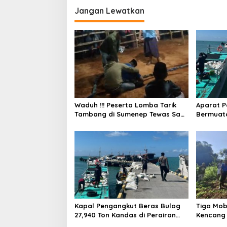
g
Jangan Lewatkan
a
s
i
p
o
s
Waduh !!! Peserta Lomba Tarik
Aparat P
Tambang di Sumenep Tewas Saat
Bermuat
Bertarung
dan Tak 
Kapal Pengangkut Beras Bulog
Tiga Mob
27,940 Ton Kandas di Perairan
Kencang 
Pulau Raas Sumenep
Pohon Ba