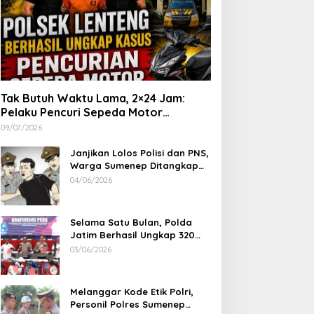
Tak Butuh Waktu Lama, 2×24 Jam:
Pelaku Pencuri Sepeda Motor
Langsung Diringkus Polsek Lenteng di
09/07/2026
Wilayah Manding
Janjikan Lolos Polisi dan PNS,
Warga Sumenep Ditangkap
Polres Sampang, Korban Rugi
04/06/2026
Rp 600 juta
Selama Satu Bulan, Polda
Jatim Berhasil Ungkap 320
Kasus Kejahatan Jalanan, BB
03/06/2026
100 Sepeda Motor dan 12
Mobil Diamankan
Melanggar Kode Etik Polri,
Personil Polres Sumenep