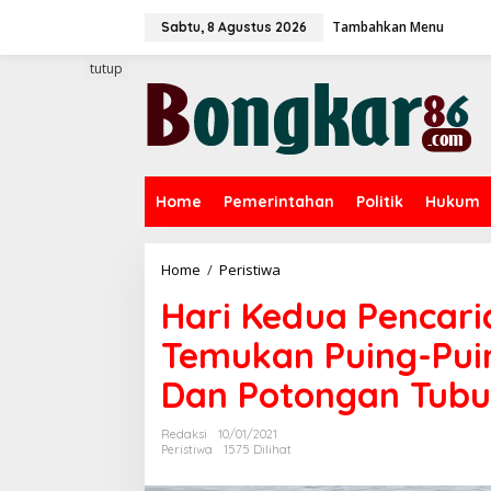
L
Tambahkan Menu
e
Sabtu, 8 Agustus 2026
w
a
tutup
t
i
k
e
k
o
Home
Pemerintahan
Politik
Hukum
n
t
e
n
Home
/
Peristiwa
H
a
Hari Kedua Pencari
r
i
Temukan Puing-Pui
K
e
Dan Potongan Tub
d
u
a
Redaksi
10/01/2021
P
Peristiwa
1575 Dilihat
e
n