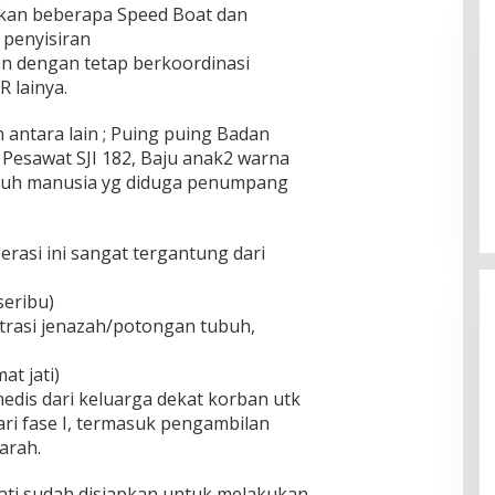
kan beberapa Speed Boat dan
 penyisiran
n dengan tetap berkoordinasi
 lainya.
antara lain ; Puing puing Badan
 Pesawat SJI 182, Baju anak2 warna
Pemkab Sumenep Salurkan
uh manusia yg diduga penumpang
Tunjangan Guru Ngaji, Bupati
Fauzi: Guru Ngaji Berperan
Strategis Bangun Akhlak Generasi
rasi ini sangat tergantung dari
seribu)
rasi jenazah/potongan tubuh,
at jati)
edis dari keluarga dekat korban utk
ri fase I, termasuk pengambilan
arah.
Jati sudah disiapkan untuk melakukan