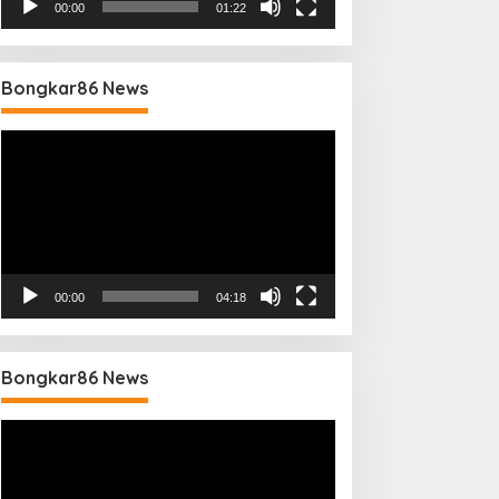
00:00
01:22
Bongkar86 News
Pemutar
Video
00:00
04:18
Bongkar86 News
Pemutar
Video