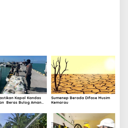
dap Timur
astikan Kapal Kandas
Sumenep Berada Difase Musim
an Beras Bulog Aman
Kemarau
Ada Korban Jiwa