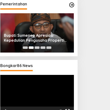
Pemerintahan
Bupati Sumenep Apresiasi
Naik Status Tipe
Kepedulian Pengusaha Properti
Anwar Sumenep J
Bantu Korban Gempa
Rujukan Berjenj
Bongkar86 News
Pemutar
Video