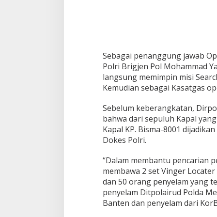
e
s
a
w
a
t
S
Sebagai penanggung jawab Opr
J
Polri Brigjen Pol Mohammad Yass
I
langsung memimpin misi Search
1
Kemudian sebagai Kasatgas oper
8
2
D
Sebelum keberangkatan, Dirpo
a
bahwa dari sepuluh Kapal yang
n
Kapal KP. Bisma-8001 dijadikan
P
Dokes Polri.
o
t
o
“Dalam membantu pencarian pe
n
membawa 2 set Vinger Locater y
g
dan 50 orang penyelam yang ter
a
penyelam Ditpolairud Polda Met
n
T
Banten dan penyelam dari KorB
u