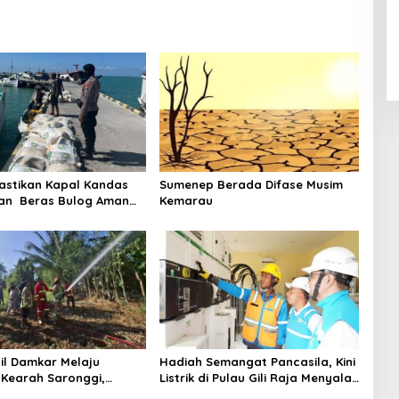
astikan Kapal Kandas
Sumenep Berada Difase Musim
an Beras Bulog Aman
Kemarau
Ada Korban Jiwa
il Damkar Melaju
Hadiah Semangat Pancasila, Kini
Kearah Saronggi,
Listrik di Pulau Gili Raja Menyala
mbu Terbakar di Desa
Selama 12 Jam