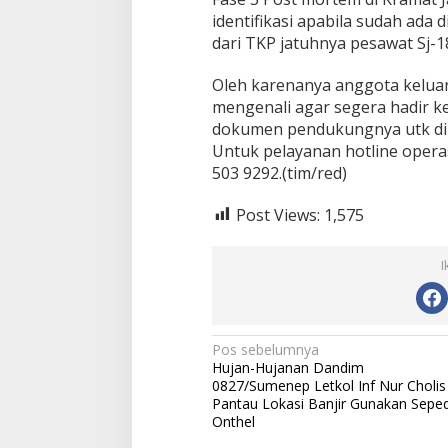
identifikasi apabila sudah ad
dari TKP jatuhnya pesawat Sj-1
Oleh karenanya anggota kelua
mengenali agar segera hadir 
dokumen pendukungnya utk dil
Untuk pelayanan hotline opera
503 9292.(tim/red)
Post Views:
1,575
I
N
Pos sebelumnya
Hujan-Hujanan Dandim
a
0827/Sumenep Letkol Inf Nur Cholis
v
Pantau Lokasi Banjir Gunakan Sepe
Onthel
i