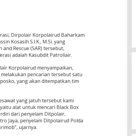
asi, Dirpolair Korpolairud Baharkam
in Kosasih S.I.K., M.Si. yang
 and Rescue (SAR) tersebut,
asi adalah Kasubdit Patroliair.
lair Korpolairud menyampaikan,
 melakukan pencarian tersebut satu
 posko, yang akan ditempatkan tim
Ketua Komisi II DPR RI: Pilkada
sawat yang jatuh tersebut kami
Serentak 2024 Berjalan Lancar
aitu alat untuk mencari Black Box
dan Kondusif
Di Politik
|
29/11/2024
diri dari penyelam Ditpolair,
ro Jaya, penyelam Ditpolairud Polda
rimob”, ujarnya.