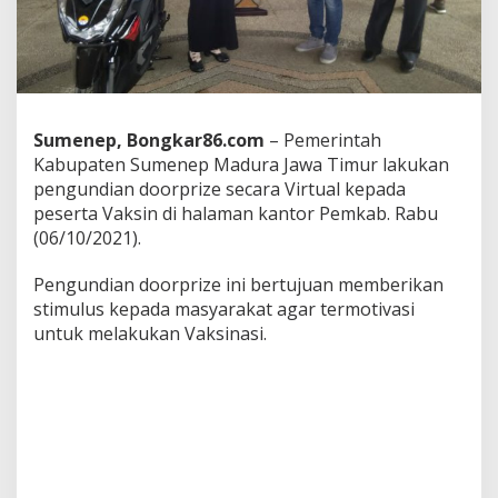
,
P
e
m
k
a
b
Sumenep, Bongkar86.com
– Pemerintah
S
Kabupaten Sumenep Madura Jawa Timur lakukan
u
pengundian doorprize secara Virtual kepada
m
e
peserta Vaksin di halaman kantor Pemkab. Rabu
n
(06/10/2021).
e
p
Pengundian doorprize ini bertujuan memberikan
B
stimulus kepada masyarakat agar termotivasi
e
r
untuk melakukan Vaksinasi.
i
k
a
n
D
o
o
r