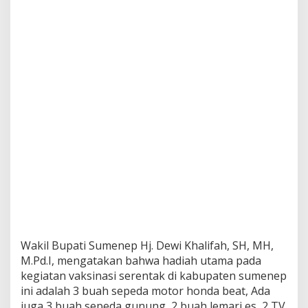
p
r
i
z
e
K
e
p
a
d
a
P
e
s
e
r
t
a
V
a
Wakil Bupati Sumenep Hj. Dewi Khalifah, SH, MH,
k
M.Pd.I, mengatakan bahwa hadiah utama pada
s
kegiatan vaksinasi serentak di kabupaten sumenep
i
ini adalah 3 buah sepeda motor honda beat, Ada
n
juga 3 buah sepeda gunung, 2 buah lemari es, 2 TV