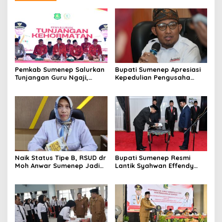
Pemkab Sumenep Salurkan
Bupati Sumenep Apresiasi
Tunjangan Guru Ngaji,
Kepedulian Pengusaha
Bupati Fauzi: Guru Ngaji
Properti Bantu Korban
Berperan Strategis Bangun
Gempa
Akhlak Generasi
Naik Status Tipe B, RSUD dr
Bupati Sumenep Resmi
Moh Anwar Sumenep Jadi
Lantik Syahwan Effendy
Rumah Sakit Rujukan
Sebagai PJ Sekda
Berjenjang