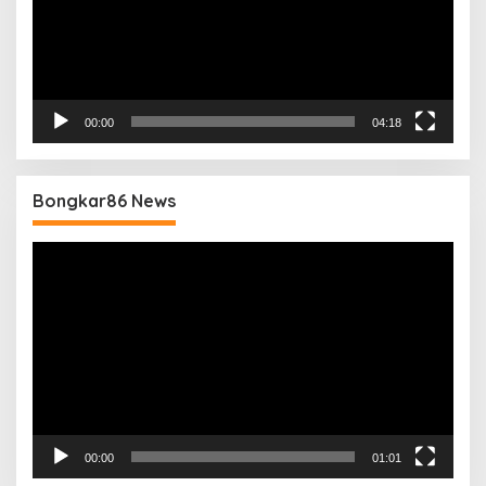
00:00
04:18
Bongkar86 News
Pemutar
Video
00:00
01:01