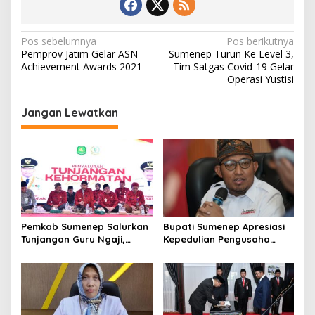
N
Pos sebelumnya
Pos berikutnya
Pemprov Jatim Gelar ASN
Sumenep Turun Ke Level 3,
a
Achievement Awards 2021
Tim Satgas Covid-19 Gelar
v
Operasi Yustisi
i
Jangan Lewatkan
g
a
s
i
p
o
Pemkab Sumenep Salurkan
Bupati Sumenep Apresiasi
s
Tunjangan Guru Ngaji,
Kepedulian Pengusaha
Bupati Fauzi: Guru Ngaji
Properti Bantu Korban
Berperan Strategis Bangun
Gempa
Akhlak Generasi