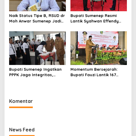
Naik Status Tipe B, RSUD dr
Bupati Sumenep Resmi
Moh Anwar Sumenep Jadi
Lantik Syahwan Effendy
Rumah Sakit Rujukan
Sebagai PJ Sekda
Berjenjang
Bupati Sumenep Ingatkan
Momentum Bersejarah:
PPPK Jaga Integritas,
Bupati Fauzi Lantik 167
Jangan Terjerat
PPPK, Titip Pesan Integritas
Perselingkuhan dan Judi
Online
Komentar
News Feed