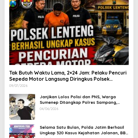
Tak Butuh Waktu Lama, 2×24 Jam: Pelaku Pencuri
Sepeda Motor Langsung Diringkus Polsek
Lenteng di Wilayah Manding
09/07/2026
Janjikan Lolos Polisi dan PNS, Warga
Sumenep Ditangkap Polres Sampang,
Korban Rugi Rp 600 juta
04/06/2026
Selama Satu Bulan, Polda Jatim Berhasil
Ungkap 320 Kasus Kejahatan Jalanan, BB