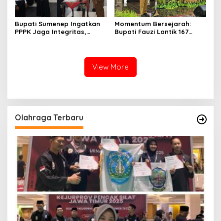
Bupati Sumenep Ingatkan
Momentum Bersejarah:
PPPK Jaga Integritas,
Bupati Fauzi Lantik 167
Jangan Terjerat
PPPK, Titip Pesan Integritas
Perselingkuhan dan Judi
Online
View More
Olahraga Terbaru