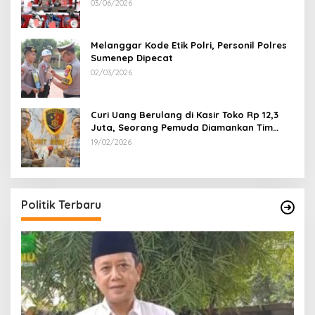
100 Sepeda Motor dan 12 Mobil Diamankan
03/06/2026
Melanggar Kode Etik Polri, Personil Polres
Sumenep Dipecat
02/03/2026
Curi Uang Berulang di Kasir Toko Rp 12,3
Juta, Seorang Pemuda Diamankan Tim
Reskrim Polsek Lenteng Sumenep
19/02/2026
Politik Terbaru