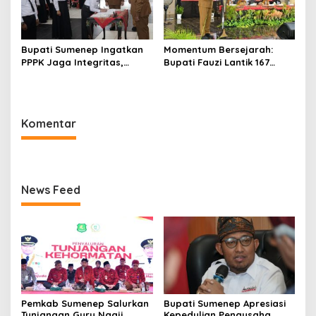
Bupati Sumenep Ingatkan
Momentum Bersejarah:
PPPK Jaga Integritas,
Bupati Fauzi Lantik 167
Jangan Terjerat
PPPK, Titip Pesan Integritas
Perselingkuhan dan Judi
Online
Komentar
News Feed
Pemkab Sumenep Salurkan
Bupati Sumenep Apresiasi
Tunjangan Guru Ngaji,
Kepedulian Pengusaha