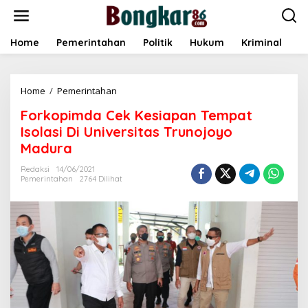
L
e
w
a
Home
Pemerintahan
Politik
Hukum
Kriminal
E
t
i
k
Home
/
Pemerintahan
F
e
o
k
Forkopimda Cek Kesiapan Tempat
r
o
k
n
Isolasi Di Universitas Trunojoyo
o
t
Madura
p
e
i
n
Redaksi
14/06/2021
m
Pemerintahan
2764 Dilihat
d
a
C
e
k
K
e
s
i
a