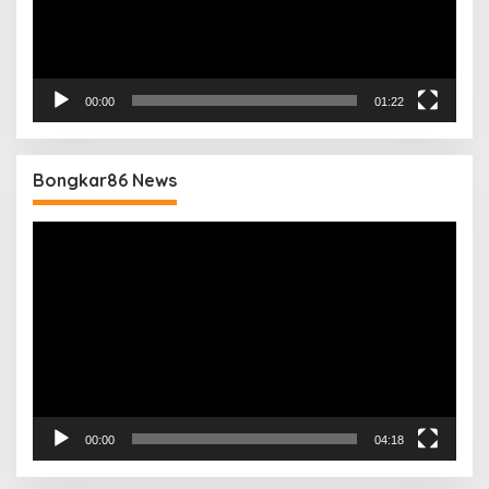
00:00
01:22
Bongkar86 News
Pemutar
Video
00:00
04:18