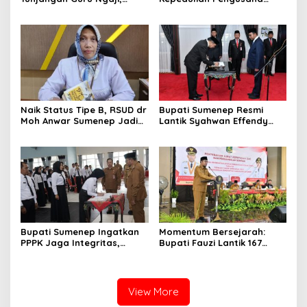
Bupati Fauzi: Guru Ngaji
Properti Bantu Korban
Berperan Strategis Bangun
Gempa
Akhlak Generasi
Naik Status Tipe B, RSUD dr
Bupati Sumenep Resmi
Moh Anwar Sumenep Jadi
Lantik Syahwan Effendy
Rumah Sakit Rujukan
Sebagai PJ Sekda
Berjenjang
Bupati Sumenep Ingatkan
Momentum Bersejarah:
PPPK Jaga Integritas,
Bupati Fauzi Lantik 167
Jangan Terjerat
PPPK, Titip Pesan Integritas
Perselingkuhan dan Judi
Online
View More