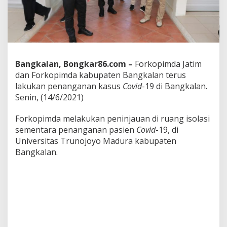
p
a
n
T
e
m
p
Bangkalan, Bongkar86.com –
Forkopimda Jatim
a
dan Forkopimda kabupaten Bangkalan terus
t
lakukan penanganan kasus
Covid
-19 di Bangkalan.
I
s
Senin, (14/6/2021)
o
l
Forkopimda melakukan peninjauan di ruang isolasi
a
sementara penanganan pasien
Covid
-19, di
s
Universitas Trunojoyo Madura kabupaten
i
D
Bangkalan.
i
U
n
i
v
e
r
s