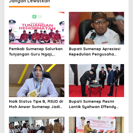
Jangan Lewatkan
a
s
i
p
o
s
Pemkab Sumenep Salurkan
Bupati Sumenep Apresiasi
Tunjangan Guru Ngaji,
Kepedulian Pengusaha
Bupati Fauzi: Guru Ngaji
Properti Bantu Korban
Berperan Strategis Bangun
Gempa
Akhlak Generasi
Naik Status Tipe B, RSUD dr
Bupati Sumenep Resmi
Moh Anwar Sumenep Jadi
Lantik Syahwan Effendy
Rumah Sakit Rujukan
Sebagai PJ Sekda
Berjenjang