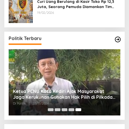
Curi Uang Berulang di Kasir Toko Rp 12,3
Juta, Seorang Pemuda Diamankan Tim
Reskrim Polsek Lenteng Sumenep
19/02/2026
Politik Terbaru
Ketua PCNU Kota Kediri Ajak Masyarakat
Jaga Kerukunan Gunakan Hak Pilih di Pilkada
2024
Di Politik
|
27/11/2024