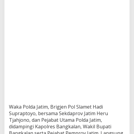
i
t
a
s
T
r
u
n
o
j
o
y
o
M
a
d
u
r
a
Waka Polda Jatim, Brigjen Pol Slamet Hadi
Supraptoyo, bersama Sekdaprov Jatim Heru
Tjahjono, dan Pejabat Utama Polda Jatim,
didampingi Kapolres Bangkalan, Wakil Bupati
Bangkalan serta Pejabat Pemprov Jatim. Langsung