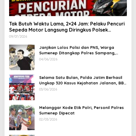
Tak Butuh Waktu Lama, 2×24 Jam: Pelaku Pencuri
Sepeda Motor Langsung Diringkus Polsek
Lenteng di Wilayah Manding
09/07/2026
Janjikan Lolos Polisi dan PNS, Warga
Sumenep Ditangkap Polres Sampang,
Korban Rugi Rp 600 juta
04/06/2026
Selama Satu Bulan, Polda Jatim Berhasil
Ungkap 320 Kasus Kejahatan Jalanan, BB
100 Sepeda Motor dan 12 Mobil Diamankan
03/06/2026
Melanggar Kode Etik Polri, Personil Polres
Sumenep Dipecat
02/03/2026