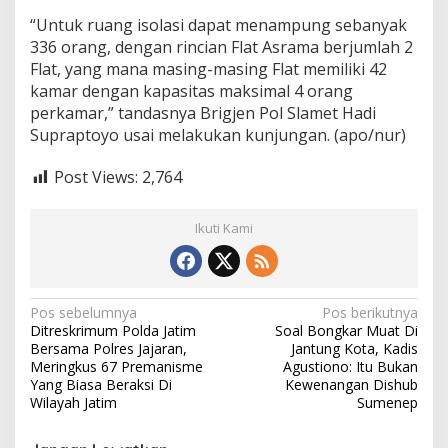
“Untuk ruang isolasi dapat menampung sebanyak
336 orang, dengan rincian Flat Asrama berjumlah 2
Flat, yang mana masing-masing Flat memiliki 42
kamar dengan kapasitas maksimal 4 orang
perkamar,” tandasnya Brigjen Pol Slamet Hadi
Supraptoyo usai melakukan kunjungan. (apo/nur)
Post Views:
2,764
Ikuti Kami
N
Pos sebelumnya
Pos berikutnya
Ditreskrimum Polda Jatim
Soal Bongkar Muat Di
a
Bersama Polres Jajaran,
Jantung Kota, Kadis
v
Meringkus 67 Premanisme
Agustiono: Itu Bukan
Yang Biasa Beraksi Di
Kewenangan Dishub
i
Wilayah Jatim
Sumenep
g