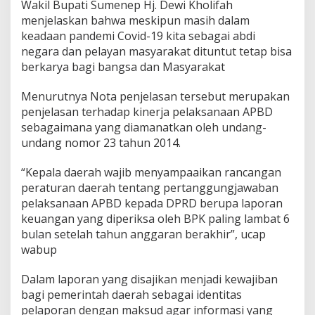
Wakil Bupati Sumenep Hj. Dewi Kholifah
u
menjelaskan bahwa meskipun masih dalam
n
g
keadaan pandemi Covid-19 kita sebagai abdi
J
negara dan pelayan masyarakat dituntut tetap bisa
a
berkarya bagi bangsa dan Masyarakat
w
a
Menurutnya Nota penjelasan tersebut merupakan
b
a
penjelasan terhadap kinerja pelaksanaan APBD
n
sebagaimana yang diamanatkan oleh undang-
P
undang nomor 23 tahun 2014.
e
l
“Kepala daerah wajib menyampaaikan rancangan
a
k
peraturan daerah tentang pertanggungjawaban
s
pelaksanaan APBD kepada DPRD berupa laporan
a
keuangan yang diperiksa oleh BPK paling lambat 6
n
bulan setelah tahun anggaran berakhir”, ucap
a
wabup
a
n
A
Dalam laporan yang disajikan menjadi kewajiban
P
bagi pemerintah daerah sebagai identitas
B
pelaporan dengan maksud agar informasi yang
D