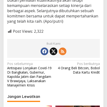
bukan penilaian kualifikasinya akan tetapi
kemampuan menselaraskan setiap kinerja dari
berbagai aspek. Selanjutnya dibutuhkan sebuah
komitmen bersama untuk dapat mempertahankan
yang telah kita raih. (Apo/putri)
Post Views:
2,322
Ikuti Kami
N
Pos sebelumnya
Pos berikutnya
Antisipasi Lonjakan Covid-19
4 Orang Beli Bitcoin, Bobol
a
Di Bangkalan, Gubernur,
Data Kartu Kredit
v
Kapolda Jatim dan Pangdam
V Brawijaya, Laksanakan
i
Manajemen Krisis
g
Jangan Lewatkan
a
s