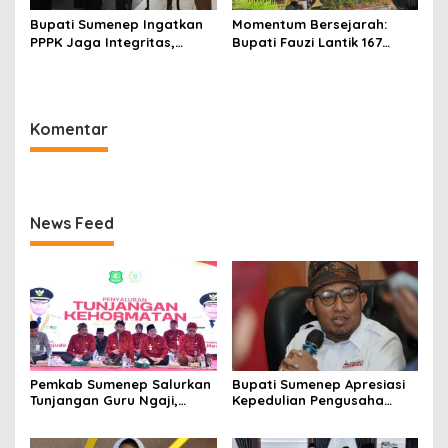
Bupati Sumenep Ingatkan
Momentum Bersejarah:
PPPK Jaga Integritas,
Bupati Fauzi Lantik 167
Jangan Terjerat
PPPK, Titip Pesan Integritas
Perselingkuhan dan Judi
Online
Komentar
News Feed
Pemkab Sumenep Salurkan
Bupati Sumenep Apresiasi
Tunjangan Guru Ngaji,
Kepedulian Pengusaha
Bupati Fauzi: Guru Ngaji
Properti Bantu Korban
Berperan Strategis Bangun
Gempa