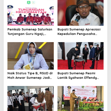
i
p
o
s
Pemkab Sumenep Salurkan
Bupati Sumenep Apresiasi
Tunjangan Guru Ngaji,
Kepedulian Pengusaha
Bupati Fauzi: Guru Ngaji
Properti Bantu Korban
Berperan Strategis Bangun
Gempa
Akhlak Generasi
Naik Status Tipe B, RSUD dr
Bupati Sumenep Resmi
Moh Anwar Sumenep Jadi
Lantik Syahwan Effendy
Rumah Sakit Rujukan
Sebagai PJ Sekda
Berjenjang