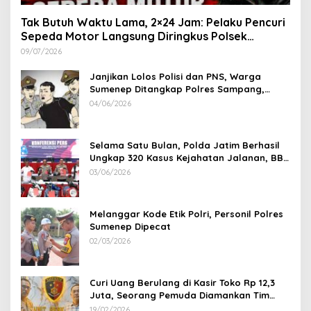
Tak Butuh Waktu Lama, 2×24 Jam: Pelaku Pencuri
Sepeda Motor Langsung Diringkus Polsek
Lenteng di Wilayah Manding
09/07/2026
Janjikan Lolos Polisi dan PNS, Warga
Sumenep Ditangkap Polres Sampang,
Korban Rugi Rp 600 juta
04/06/2026
Selama Satu Bulan, Polda Jatim Berhasil
Ungkap 320 Kasus Kejahatan Jalanan, BB
100 Sepeda Motor dan 12 Mobil Diamankan
03/06/2026
Melanggar Kode Etik Polri, Personil Polres
Sumenep Dipecat
02/03/2026
Curi Uang Berulang di Kasir Toko Rp 12,3
Juta, Seorang Pemuda Diamankan Tim
Reskrim Polsek Lenteng Sumenep
19/02/2026