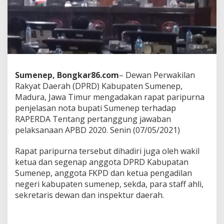
r
i
p
u
r
n
a
P
Sumenep, Bongkar86.com
– Dewan Perwakilan
e
n
Rakyat Daerah (DPRD) Kabupaten Sumenep,
j
Madura, Jawa Timur mengadakan rapat paripurna
e
penjelasan nota bupati Sumenep terhadap
l
RAPERDA Tentang pertanggung jawaban
a
pelaksanaan APBD 2020. Senin (07/05/2021)
s
a
n
Rapat paripurna tersebut dihadiri juga oleh wakil
N
ketua dan segenap anggota DPRD Kabupatan
o
Sumenep, anggota FKPD dan ketua pengadilan
t
negeri kabupaten sumenep, sekda, para staff ahli,
a
B
sekretaris dewan dan inspektur daerah.
u
p
a