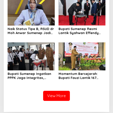
Akhlak Generasi
Naik Status Tipe B, RSUD dr
Bupati Sumenep Resmi
Moh Anwar Sumenep Jadi
Lantik Syahwan Effendy
Rumah Sakit Rujukan
Sebagai PJ Sekda
Berjenjang
Bupati Sumenep Ingatkan
Momentum Bersejarah:
PPPK Jaga Integritas,
Bupati Fauzi Lantik 167
Jangan Terjerat
PPPK, Titip Pesan Integritas
Perselingkuhan dan Judi
Online
View More