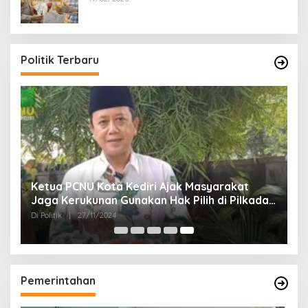
Politik Terbaru
Ketua PCNU Kota Kediri Ajak Masyarakat
Jaga Kerukunan Gunakan Hak Pilih di Pilkada
2024
Di Politik
|
27/11/2024
Pemerintahan