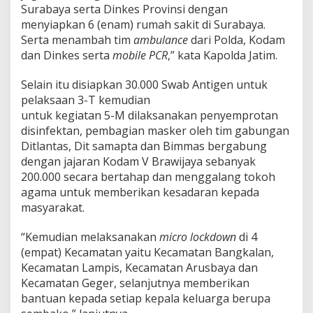
Surabaya serta Dinkes Provinsi dengan
a
j
menyiapkan 6 (enam) rumah sakit di Surabaya.
e
Serta menambah tim
ambulance
dari Polda, Kodam
m
dan Dinkes serta
mobile
PCR
,” kata Kapolda Jatim.
e
n
Selain itu disiapkan 30.000 Swab Antigen untuk
K
r
pelaksaan 3-T kemudian
i
untuk kegiatan 5-M dilaksanakan penyemprotan
s
disinfektan, pembagian masker oleh tim gabungan
i
Ditlantas, Dit samapta dan Bimmas bergabung
s
dengan jajaran Kodam V Brawijaya sebanyak
200.000 secara bertahap dan menggalang tokoh
agama untuk memberikan kesadaran kepada
masyarakat.
“Kemudian melaksanakan
micro lockdown
di 4
(empat) Kecamatan yaitu Kecamatan Bangkalan,
Kecamatan Lampis, Kecamatan Arusbaya dan
Kecamatan Geger, selanjutnya memberikan
bantuan kepada setiap kepala keluarga berupa