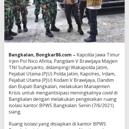
C
o
v
i
d
-
1
9
D
i
Bangkalan, Bongkar86.com –
Kapolda Jawa Timur
B
a
Irjen Pol Nico Afinta, Pangdam V Brawijaya Mayjen
n
TNI Suharyanto, didampingi Wakapolda Jatim,
g
Pejabat Utama (PJU) Polda Jatim, Kapolres, Irdam,
k
Pejabat Utama (PJU) Kodam V Brawijaya, Dandim
a
l
dan Bupati Bangkalan, melakukan Manajemen
a
Krisis untuk mengantisipasi meningkatnya
covid
di
n
Bangkalan dengan melakukan pengecekan ruang
,
isolasi kantor BPWS Bangkalan. Senin (7/6/2021)
G
siang.
u
b
e
Ruang isolasi yang disiapkan di kantor BPWS
r