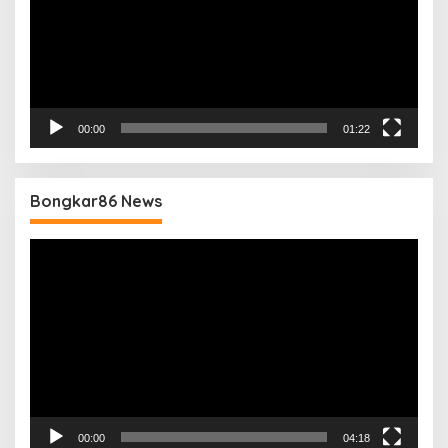
00:00
01:22
Bongkar86 News
Pemutar
Video
00:00
04:18