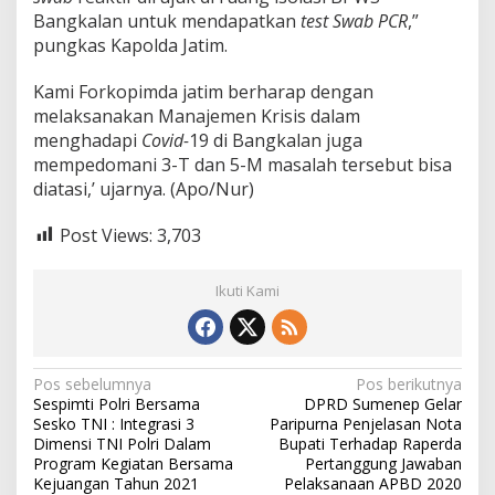
Bangkalan untuk mendapatkan
test Swab PCR
,”
pungkas Kapolda Jatim.
Kami Forkopimda jatim berharap dengan
melaksanakan Manajemen Krisis dalam
menghadapi
Covid-
19 di Bangkalan juga
mempedomani 3-T dan 5-M masalah tersebut bisa
diatasi,’ ujarnya. (Apo/Nur)
Post Views:
3,703
Ikuti Kami
N
Pos sebelumnya
Pos berikutnya
Sespimti Polri Bersama
DPRD Sumenep Gelar
a
Sesko TNI : Integrasi 3
Paripurna Penjelasan Nota
v
Dimensi TNI Polri Dalam
Bupati Terhadap Raperda
Program Kegiatan Bersama
Pertanggung Jawaban
i
Kejuangan Tahun 2021
Pelaksanaan APBD 2020