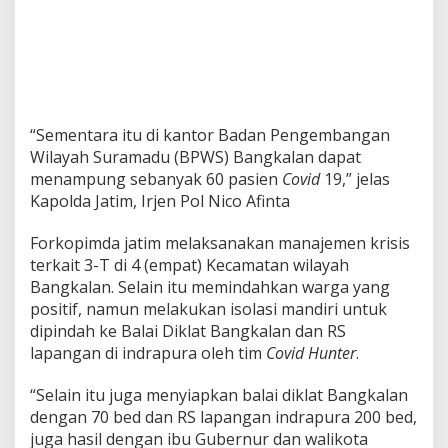
m
V
B
r
a
w
i
“Sementara itu di kantor Badan Pengembangan
j
Wilayah Suramadu (BPWS) Bangkalan dapat
a
y
menampung sebanyak 60 pasien
Covid
19,” jelas
a
Kapolda Jatim, Irjen Pol Nico Afinta
,
L
Forkopimda jatim melaksanakan manajemen krisis
a
terkait 3-T di 4 (empat) Kecamatan wilayah
k
s
Bangkalan. Selain itu memindahkan warga yang
a
positif, namun melakukan isolasi mandiri untuk
n
dipindah ke Balai Diklat Bangkalan dan RS
a
lapangan di indrapura oleh tim
Covid Hunter
.
k
a
n
“Selain itu juga menyiapkan balai diklat Bangkalan
M
dengan 70 bed dan RS lapangan indrapura 200 bed,
a
juga hasil dengan ibu Gubernur dan walikota
n