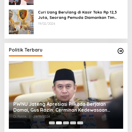
Curi Uang Berulang di Kasir Toko Rp 12,3
Juta, Seorang Pemuda Diamankan Tim
Reskrim Polsek Lenteng Sumenep
19/02/2026
Politik Terbaru
24
PWNU Jateng Apresiasi Pilkada Berjalan
B
Damai, Gus Rozin: Cerminan Kedewasaan
K
Politik Masyarakat
Di Politik
|
29/11/2024
Di 