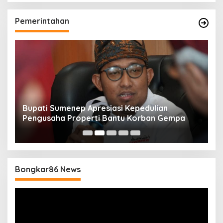
Pemerintahan
Bupati Sumenep Apresiasi Kepedulian
N
Pengusaha Properti Bantu Korban Gempa
S
B
Bongkar86 News
Pemutar
Video