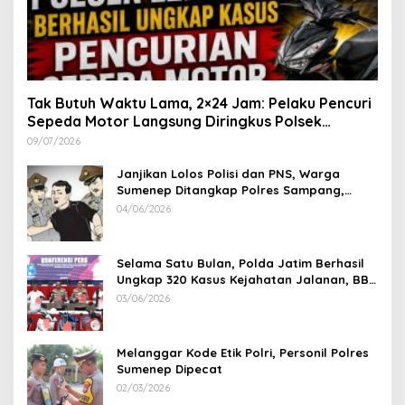
Tak Butuh Waktu Lama, 2×24 Jam: Pelaku Pencuri
Sepeda Motor Langsung Diringkus Polsek
Lenteng di Wilayah Manding
09/07/2026
Janjikan Lolos Polisi dan PNS, Warga
Sumenep Ditangkap Polres Sampang,
Korban Rugi Rp 600 juta
04/06/2026
Selama Satu Bulan, Polda Jatim Berhasil
Ungkap 320 Kasus Kejahatan Jalanan, BB
100 Sepeda Motor dan 12 Mobil Diamankan
03/06/2026
Melanggar Kode Etik Polri, Personil Polres
Sumenep Dipecat
02/03/2026