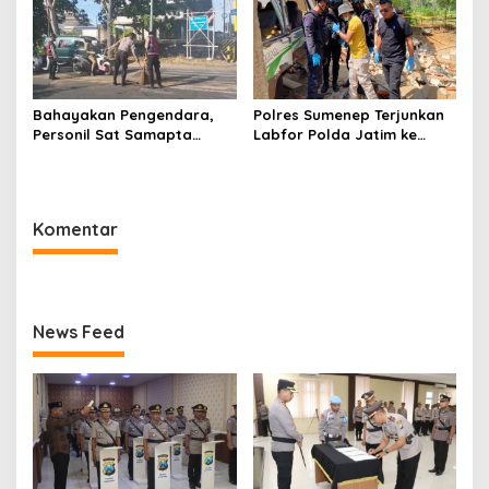
Bahayakan Pengendara,
Polres Sumenep Terjunkan
Personil Sat Samapta
Labfor Polda Jatim ke
Polres Sumenep Bersihkan
Lokasi Ledakan Mobil di
Ceceran oli di Jalan Pabian
Ambunten
Komentar
News Feed