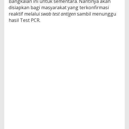
Bangkalan ini untuk sementara. Nantinya akan
n
disiapkan bagi masyarakat yang terkonfirmasi
u
reaktif melalui
swab test
antigen
sambil menunggu
r
,
hasil Test PCR.
K
a
p
o
l
d
a
J
a
t
i
m
d
a
n
P
a
n
g
d
a