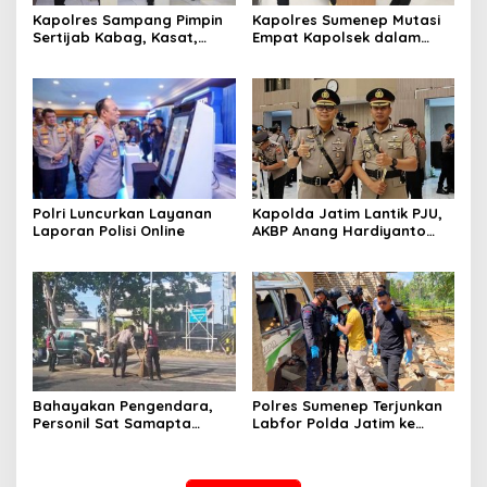
Kapolres Sampang Pimpin
Kapolres Sumenep Mutasi
Sertijab Kabag, Kasat,
Empat Kapolsek dalam
hingga 6 Kapolsek Jajaran
Penyegaran Kinerja
Polri Luncurkan Layanan
Kapolda Jatim Lantik PJU,
Laporan Polisi Online
AKBP Anang Hardiyanto
Jabat Kapolres Sumenep
Bahayakan Pengendara,
Polres Sumenep Terjunkan
Personil Sat Samapta
Labfor Polda Jatim ke
Polres Sumenep Bersihkan
Lokasi Ledakan Mobil di
Ceceran oli di Jalan Pabian
Ambunten