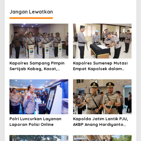
g
Jangan Lewatkan
a
s
i
p
o
s
Kapolres Sampang Pimpin
Kapolres Sumenep Mutasi
Sertijab Kabag, Kasat,
Empat Kapolsek dalam
hingga 6 Kapolsek Jajaran
Penyegaran Kinerja
Polri Luncurkan Layanan
Kapolda Jatim Lantik PJU,
Laporan Polisi Online
AKBP Anang Hardiyanto
Jabat Kapolres Sumenep