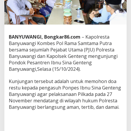
d
a
2
0
2
4
,
BANYUWANGI, Bongkar86.com
– Kapolresta
K
Banyuwangi Kombes Pol Rama Samtama Putra
a
bersama sejumlah Pejabat Utama (PJU) Polresta
p
o
Banyuwangi dan Kapolsek Genteng mengunjungi
l
Pondok Pesantren Ibnu Sina Genteng
r
Banyuwangi,Selasa (15/10/2024).
e
s
Kunjungan tersebut adalah untuk memohon doa
t
a
restu kepada pengasuh Ponpes Ibnu Sina Genteng
B
Banyuwangi agar pelaksanaan Pilkada pada 27
a
November mendatang di wilayah hukum Polresta
n
Banyuwangi berlangsung aman, tertib, dan damai.
y
u
w
a
n