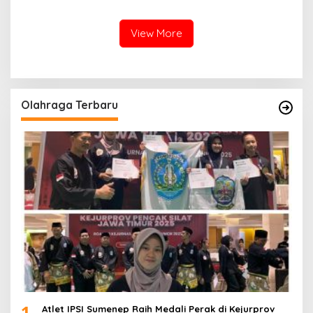
di RSI Kalianget Sumenep
2.600 Buruh Tembakau Siap
Menerima
View More
Olahraga Terbaru
1
Atlet IPSI Sumenep Raih Medali Perak di Kejurprov