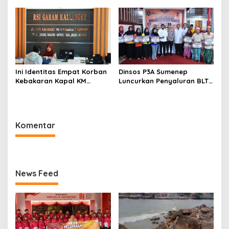
Sumenep
Ini Identitas Empat Korban
Dinsos P3A Sumenep
Kebakaran Kapal KM
Luncurkan Penyaluran BLT
Mutiara Sentosa 2 di Rawat
DBHCHT 2026, Sebanyak
di RSI Kalianget Sumenep
2.600 Buruh Tembakau Siap
Menerima
Komentar
News Feed