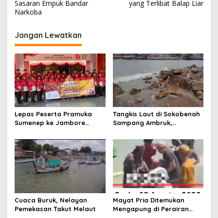
Sasaran Empuk Bandar
yang Terlibat Balap Liar
i
Narkoba
g
Jangan Lewatkan
a
s
i
p
o
s
Lepas Peserta Pramuka
Tangkis Laut di Sokobenah
Sumenep ke Jambore
Sampang Ambruk,
Nasional XII, Ini Pesan
Mengancam Keselamatan
Wabup KH Imam Hasyim
Warga
Cuaca Buruk, Nelayan
Mayat Pria Ditemukan
Pemekasan Takut Melaut
Mengapung di Perairan
Pelabuhan Giligenting