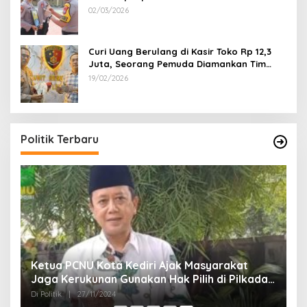
02/03/2026
Curi Uang Berulang di Kasir Toko Rp 12,3
Juta, Seorang Pemuda Diamankan Tim
Reskrim Polsek Lenteng Sumenep
19/02/2026
Politik Terbaru
Ketua PCNU Kota Kediri Ajak Masyarakat
Jaga Kerukunan Gunakan Hak Pilih di Pilkada
2024
Di Politik
|
27/11/2024