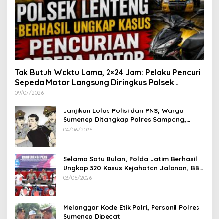
Tak Butuh Waktu Lama, 2×24 Jam: Pelaku Pencuri
Sepeda Motor Langsung Diringkus Polsek
Lenteng di Wilayah Manding
09/07/2026
Janjikan Lolos Polisi dan PNS, Warga
Sumenep Ditangkap Polres Sampang,
Korban Rugi Rp 600 juta
04/06/2026
Selama Satu Bulan, Polda Jatim Berhasil
Ungkap 320 Kasus Kejahatan Jalanan, BB
100 Sepeda Motor dan 12 Mobil Diamankan
03/06/2026
Melanggar Kode Etik Polri, Personil Polres
Sumenep Dipecat