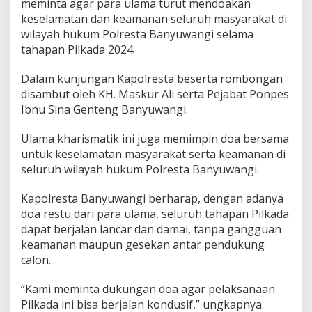
meminta agar para ulama turut mendoakan
S
keselamatan dan keamanan seluruh masyarakat di
i
wilayah hukum Polresta Banyuwangi selama
n
a
tahapan Pilkada 2024.
G
e
Dalam kunjungan Kapolresta beserta rombongan
n
disambut oleh KH. Maskur Ali serta Pejabat Ponpes
t
Ibnu Sina Genteng Banyuwangi.
e
n
g
Ulama kharismatik ini juga memimpin doa bersama
untuk keselamatan masyarakat serta keamanan di
seluruh wilayah hukum Polresta Banyuwangi.
Kapolresta Banyuwangi berharap, dengan adanya
doa restu dari para ulama, seluruh tahapan Pilkada
dapat berjalan lancar dan damai, tanpa gangguan
keamanan maupun gesekan antar pendukung
calon.
“Kami meminta dukungan doa agar pelaksanaan
Pilkada ini bisa berjalan kondusif,” ungkapnya.