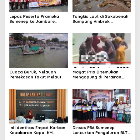
Lepas Peserta Pramuka
Tangkis Laut di Sokobenah
Sumenep ke Jambore
Sampang Ambruk,
Nasional XII, Ini Pesan
Mengancam Keselamatan
Wabup KH Imam Hasyim
Warga
Cuaca Buruk, Nelayan
Mayat Pria Ditemukan
Pemekasan Takut Melaut
Mengapung di Perairan
Pelabuhan Giligenting
Sumenep
Ini Identitas Empat Korban
Dinsos P3A Sumenep
Kebakaran Kapal KM
Luncurkan Penyaluran BLT
Mutiara Sentosa 2 di Rawat
DBHCHT 2026, Sebanyak