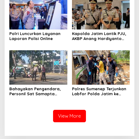
Polri Luncurkan Layanan
Kapolda Jatim Lantik PJU,
Laporan Polisi Online
AKBP Anang Hardiyanto
Jabat Kapolres Sumenep
Bahayakan Pengendara,
Polres Sumenep Terjunkan
Personil Sat Samapta
Labfor Polda Jatim ke
Polres Sumenep Bersihkan
Lokasi Ledakan Mobil di
Ceceran oli di Jalan Pabian
Ambunten
View More