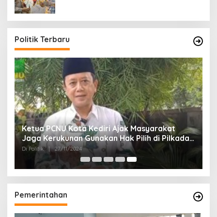
Politik Terbaru
Ketua PCNU Kota Kediri Ajak Masyarakat
Jaga Kerukunan Gunakan Hak Pilih di Pilkada
2024
Di Politik
|
27/11/2024
Pemerintahan