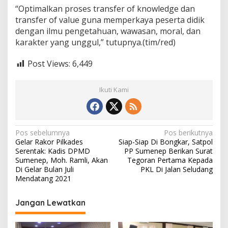
“Optimalkan proses transfer of knowledge dan
transfer of value guna memperkaya peserta didik
dengan ilmu pengetahuan, wawasan, moral, dan
karakter yang unggul,” tutupnya.(tim/red)
Post Views:
6,449
Ikuti Kami
N
Pos sebelumnya
Pos berikutnya
Gelar Rakor Pilkades
Siap-Siap Di Bongkar, Satpol
a
Serentak: Kadis DPMD
PP Sumenep Berikan Surat
v
Sumenep, Moh. Ramli, Akan
Tegoran Pertama Kepada
Di Gelar Bulan Juli
PKL Di Jalan Seludang
i
Mendatang 2021
g
Jangan Lewatkan
a
s