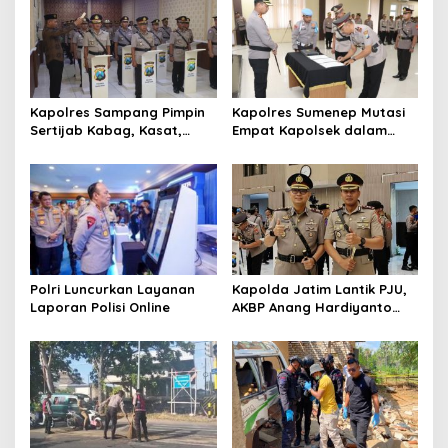
i
p
o
s
Kapolres Sampang Pimpin
Kapolres Sumenep Mutasi
Sertijab Kabag, Kasat,
Empat Kapolsek dalam
hingga 6 Kapolsek Jajaran
Penyegaran Kinerja
Polri Luncurkan Layanan
Kapolda Jatim Lantik PJU,
Laporan Polisi Online
AKBP Anang Hardiyanto
Jabat Kapolres Sumenep