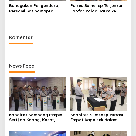
Bahayakan Pengendara,
Polres Sumenep Terjunkan
Personil Sat Samapta
Labfor Polda Jatim ke
Polres Sumenep Bersihkan
Lokasi Ledakan Mobil di
Ceceran oli di Jalan Pabian
Ambunten
Komentar
News Feed
Kapolres Sampang Pimpin
Kapolres Sumenep Mutasi
Sertijab Kabag, Kasat,
Empat Kapolsek dalam
hingga 6 Kapolsek Jajaran
Penyegaran Kinerja