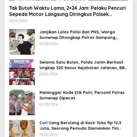
Tak Butuh Waktu Lama, 2×24 Jam: Pelaku Pencuri
Sepeda Motor Langsung Diringkus Polsek
Lenteng di Wilayah Manding
09/07/2026
Janjikan Lolos Polisi dan PNS, Warga
Sumenep Ditangkap Polres Sampang,
Korban Rugi Rp 600 juta
04/06/2026
Selama Satu Bulan, Polda Jatim Berhasil
Ungkap 320 Kasus Kejahatan Jalanan, BB
100 Sepeda Motor dan 12 Mobil Diamankan
03/06/2026
Melanggar Kode Etik Polri, Personil Polres
Sumenep Dipecat
02/03/2026
Curi Uang Berulang di Kasir Toko Rp 12,3
Juta, Seorang Pemuda Diamankan Tim
Reskrim Polsek Lenteng Sumenep
19/02/2026