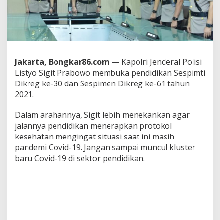
i
m
t
i
d
a
n
Jakarta, Bongkar86.com
— Kapolri Jenderal Polisi
S
Listyo Sigit Prabowo membuka pendidikan Sespimti
e
Dikreg ke-30 dan Sespimen Dikreg ke-61 tahun
s
p
2021.
i
m
Dalam arahannya, Sigit lebih menekankan agar
e
jalannya pendidikan menerapkan protokol
n
kesehatan mengingat situasi saat ini masih
,
K
pandemi Covid-19. Jangan sampai muncul kluster
a
baru Covid-19 di sektor pendidikan.
p
o
l
r
i
M
i