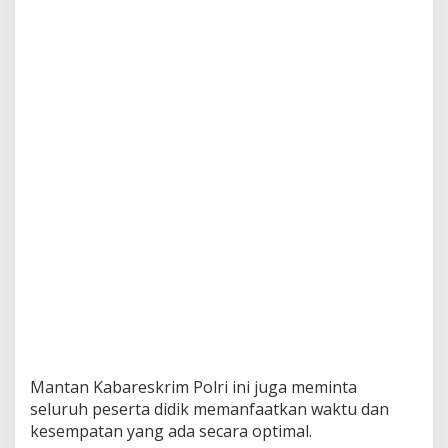
n
t
a
J
a
n
g
a
n
A
d
a
K
l
u
s
t
e
r
B
a
Mantan Kabareskrim Polri ini juga meminta
r
u
seluruh peserta didik memanfaatkan waktu dan
C
kesempatan yang ada secara optimal.
o