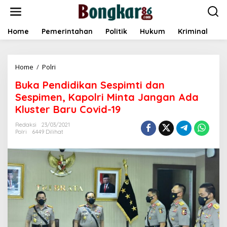
L
e
w
a
Home
Pemerintahan
Politik
Hukum
Kriminal
E
t
i
k
Home
/
Polri
B
e
u
k
Buka Pendidikan Sespimti dan
k
o
a
n
Sespimen, Kapolri Minta Jangan Ada
P
t
Kluster Baru Covid-19
e
e
n
n
Redaksi
23/03/2021
d
Polri
6449 Dilihat
i
d
i
k
a
n
S
e
s
p